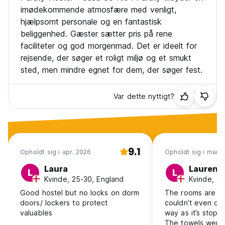
imødekommende atmosfære med venligt,
hjælpsomt personale og en fantastisk
beliggenhed. Gæster sætter pris på rene
faciliteter og god morgenmad. Det er ideelt for
rejsende, der søger et roligt miljø og et smukt
sted, men mindre egnet for dem, der søger fest.
Var dette nyttigt?
9.1
Opholdt sig i apr. 2026
Opholdt sig i mar. 
Laura
Lauren
L
L
Kvinde, 25-30, England
Kvinde, 25
Good hostel but no locks on dorm
The rooms are abs
doors/ lockers to protect
couldn’t even op
valuables
way as it’s stop
The towels were 