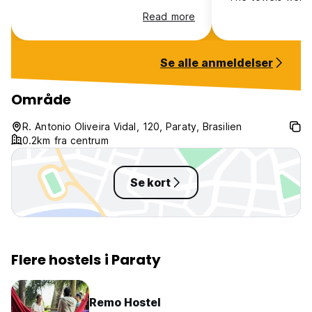
marked and when
Read more
new ones as thes
they said they’re 
just stains. (I wo
Se alle anmeldelser
they are not full
were kids of the 
int he common ar
Område
day, which is fin
however they pl
R. Antonio Oliveira Vidal, 120, Paraty, Brasilien
annoying kids mu
0.2km fra centrum
videos on the tv 
rooms.
Se kort
Flere hostels i Paraty
Remo Hostel