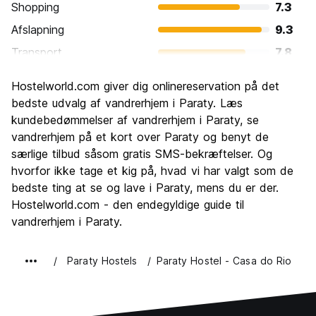
Shopping
7.3
Afslapning
9.3
Transport
7.8
Sightseeing
8.6
Hostelworld.com giver dig onlinereservation på det
Kultur
8.7
bedste udvalg af vandrerhjem i Paraty. Læs
Fester
kundebedømmelser af vandrerhjem i Paraty, se
7.3
vandrerhjem på et kort over Paraty og benyt de
Værdi for pengene
7.8
særlige tilbud såsom gratis SMS-bekræftelser. Og
hvorfor ikke tage et kig på, hvad vi har valgt som de
bedste ting at se og lave i Paraty, mens du er der.
Hostelworld.com - den endegyldige guide til
vandrerhjem i Paraty.
Paraty Hostels
Paraty Hostel - Casa do Rio