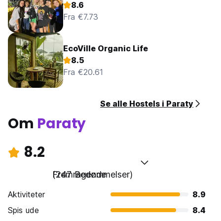
8.6
Fra €7.73
EcoVille Organic Life
8.5
Fra €20.61
Se alle Hostels i Paraty
Om
Paraty
8.2
Fremragende
(247 Bedømmelser)
Aktiviteter
8.9
Spis ude
8.4