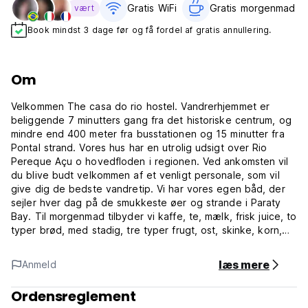
Gratis WiFi
Gratis morgenmad‎
vært
Book mindst 3 dage før og få fordel af gratis annullering.
Om
Velkommen The casa do rio hostel. Vandrerhjemmet er
beliggende 7 minutters gang fra det historiske centrum, og
mindre end 400 meter fra busstationen og 15 minutter fra
Pontal strand. Vores hus har en utrolig udsigt over Rio
Pereque Açu o hovedfloden i regionen. Ved ankomsten vil
du blive budt velkommen af ​​et venligt personale, som vil
give dig de bedste vandretip. Vi har vores egen båd, der
sejler hver dag på de smukkeste øer og strande i Paraty
Bay. Til morgenmad tilbyder vi kaffe, te, mælk, frisk juice, to
typer brød, med stadig, tre typer frugt, ost, skinke, korn,
granola, honningchokolade, oblat, 2 slags hjemmebagte
kager smør og marmelade
læs mere
Anmeld
Vores hostel har en fremragende infrastruktur for dig, der
rejser med rygsæk i Latinamerika, vi er i et sikkert område ..
Ordensreglement
Vi kan gøre din rejse til en unik oplevelse, fordi vores hus