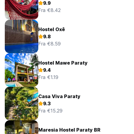
9.9
Fra €8.42
Hostel Oxê
9.8
Fra €8.59
Hostel Mawe Paraty
9.4
Fra €1.19
Casa Viva Paraty
9.3
Fra €15.29
Maresia Hostel Paraty BR