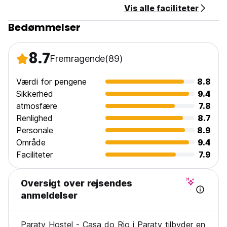
Vis alle faciliteter
Bedømmelser
8.7
Fremragende
(89)
Værdi for pengene
8.8
Sikkerhed
9.4
atmosfære
7.8
Renlighed
8.7
Personale
8.9
Område
9.4
Faciliteter
7.9
Oversigt over rejsendes
anmeldelser
Paraty Hostel - Casa do Rio i Paraty tilbyder en