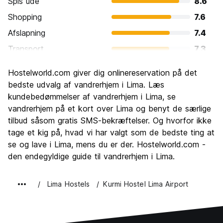
Spis ude
8.6
Shopping
7.6
Afslapning
7.4
Transport
7.3
Sightseeing
7.7
Hostelworld.com giver dig onlinereservation på det
Kultur
8.1
bedste udvalg af vandrerhjem i Lima. Læs
Fester
kundebedømmelser af vandrerhjem i Lima, se
7.6
vandrerhjem på et kort over Lima og benyt de særlige
Værdi for pengene
7.7
tilbud såsom gratis SMS-bekræftelser. Og hvorfor ikke
tage et kig på, hvad vi har valgt som de bedste ting at
se og lave i Lima, mens du er der. Hostelworld.com -
den endegyldige guide til vandrerhjem i Lima.
Lima Hostels
Kurmi Hostel Lima Airport