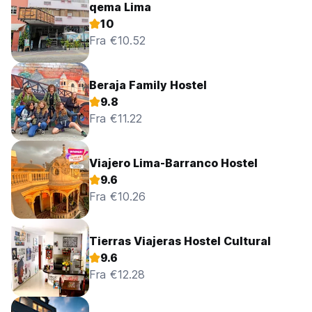
qema Lima
10
Fra €10.52
Beraja Family Hostel
9.8
Fra €11.22
Viajero Lima-Barranco Hostel
9.6
Fra €10.26
Tierras Viajeras Hostel Cultural
9.6
Fra €12.28