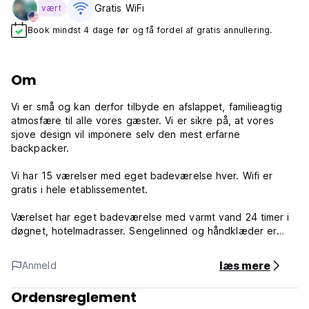
Gratis WiFi
vært
Book mindst 4 dage før og få fordel af gratis annullering.
Om
Vi er små og kan derfor tilbyde en afslappet, familieagtig
atmosfære til alle vores gæster. Vi er sikre på, at vores
sjove design vil imponere selv den mest erfarne
backpacker.
Vi har 15 værelser med eget badeværelse hver. Wifi er
gratis i hele etablissementet.
Værelset har eget badeværelse med varmt vand 24 timer i
døgnet, hotelmadrasser. Sengelinned og håndklæder er
inkluderet. Vi har også tv med kabel.
Gratis tjenester inkluderet i vandrerhjemmet:
læs mere
Anmeld
- Levering af håndklæder, lagner og toiletpapir og sengetøj
(gratis)
Ordensreglement
- Opmærksomhed 24 timer. Tolerance for at tjekke ind og