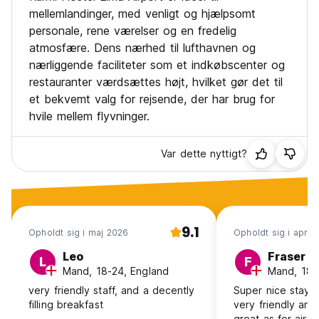
mellemlandinger, med venligt og hjælpsomt
personale, rene værelser og en fredelig
atmosfære. Dens nærhed til lufthavnen og
nærliggende faciliteter som et indkøbscenter og
restauranter værdsættes højt, hvilket gør det til
et bekvemt valg for rejsende, der har brug for
hvile mellem flyvninger.
Var dette nyttigt?
9.1
Opholdt sig i maj 2026
Opholdt sig i apr. 
Leo
Fraser
L
F
Mand, 18-24, England
Mand, 18-
very friendly staff, and a decently
Super nice stay h
filling breakfast
very friendly and
great as for airpo