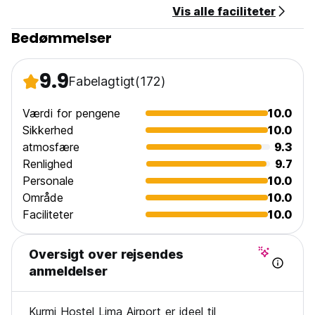
Vis alle faciliteter
Bedømmelser
9.9
Fabelagtigt
(172)
Værdi for pengene
10.0
Sikkerhed
10.0
atmosfære
9.3
Renlighed
9.7
Personale
10.0
Område
10.0
Faciliteter
10.0
Oversigt over rejsendes
anmeldelser
Kurmi Hostel Lima Airport er ideel til