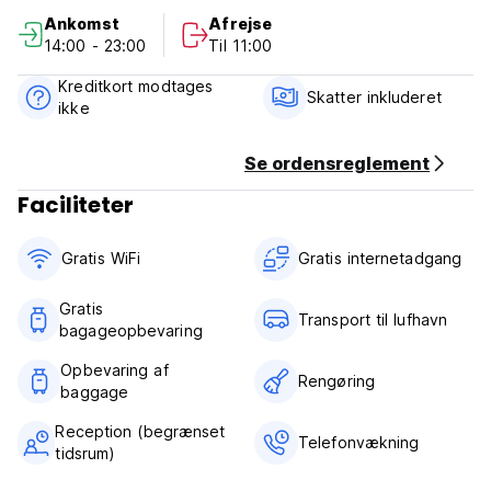
ud.
Ankomst
Afrejse
- Lufthavnsafhentning indtil kl. 22.00 (denne service er
14:00 - 23:00
Til 11:00
koordineret på forhånd) Prisen er kun 30 soles eller 8 USD
dollars
Kreditkort modtages
- Vi kan opbevare din bagage på et pengeskab (gratis)
Skatter inkluderet
ikke
- Hjælp til turistinformation
- Vi tilbyder personlig og venlig service for at nyde dit
ophold i vores bolig.
Se ordensreglement
- Vi accepterer de fleste større kreditkort (Visa,
Faciliteter
Mastercard, American Express) samt debet- eller kontanter.
(Auto-translated from original language)
Gratis WiFi
Gratis internetadgang
Gratis
Transport til lufhavn
bagageopbevaring
Opbevaring af
Rengøring
baggage
Reception (begrænset
Telefonvækning
tidsrum)