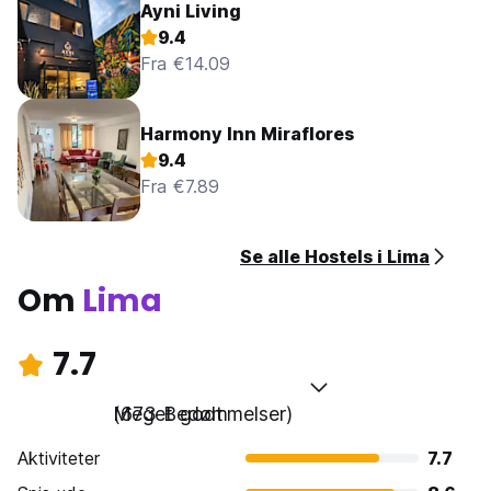
Ayni Living
9.4
Fra €14.09
Harmony Inn Miraflores
9.4
Fra €7.89
Se alle Hostels i Lima
Om
Lima
7.7
Meget godt
(673 Bedømmelser)
Aktiviteter
7.7