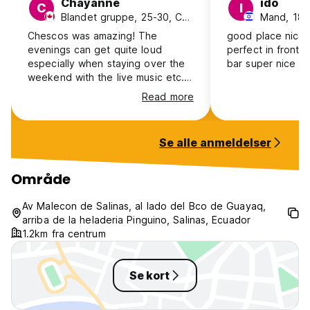
Chayanne
ido
C
I
Blandet gruppe, 25-30, Canada
Mand, 18-2
Chescos was amazing! The
good place nice 
evenings can get quite loud
perfect in front 
especially when staying over the
bar super nice al
weekend with the live music etc.
But the facilities are very nice, it’s
Read more
across the street from the beach.
The restaurant was good. Would
definitely recommend this place
Se alle anmeldelser
and would absolutely stay again.
Loved the vibe! If you have a car,
maybe don’t park it right out front
Område
for too many days as we ended
up with a flat tire that was
Av Malecon de Salinas, al lado del Bco de Guayaq,
definitely done on purpose for not
arriba de la heladeria Pinguino, Salinas, Ecuador
moving our car, clearly punctured!
1.2km fra centrum
Se kort