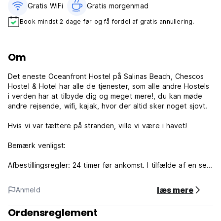
Gratis WiFi
Gratis morgenmad‎
Book mindst 2 dage før og få fordel af gratis annullering.
Om
Det eneste Oceanfront Hostel på Salinas Beach, Chescos
Hostel & Hotel har alle de tjenester, som alle andre Hostels
i verden har at tilbyde dig og meget mere!, du kan møde
andre rejsende, wifi, kajak, hvor der altid sker noget sjovt.
Hvis vi var tættere på stranden, ville vi være i havet!
Bemærk venligst:
Afbestillingsregler: 24 timer før ankomst. I tilfælde af en sen
afbestilling eller udeblivelse, vil du blive opkrævet den
første nat af dit ophold.
læs mere
Anmeld
Check ind fra kl. 14.00
Ordensreglement
Check ud inden kl. 12.00.