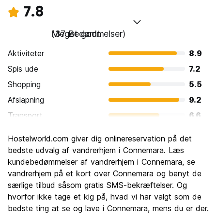
7.8
Meget godt
(37 Bedømmelser)
Aktiviteter
8.9
Spis ude
7.2
Shopping
5.5
Afslapning
9.2
Transport
6.6
Sightseeing
9.5
Hostelworld.com giver dig onlinereservation på det
Kultur
8.4
bedste udvalg af vandrerhjem i Connemara. Læs
Fester
kundebedømmelser af vandrerhjem i Connemara, se
6.0
vandrerhjem på et kort over Connemara og benyt de
Værdi for pengene
9.0
særlige tilbud såsom gratis SMS-bekræftelser. Og
hvorfor ikke tage et kig på, hvad vi har valgt som de
bedste ting at se og lave i Connemara, mens du er der.