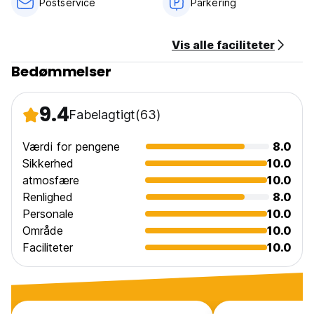
Postservice
Parkering
første nat af dit ophold.
Vi er beliggende 30 km fra Connemara National Park.
Vis alle faciliteter
Bedømmelser
Check ind fra 16:00 til 23:00.
Check ud inden kl. 12.00.
9.4
Betaling ved ankomst med kontanter, kreditkort, debetkort.
Fabelagtigt
(63)
Vi tager forhåndsgodkendelse ved ankomst.
Værdi for pengene
8.0
Skatter inkluderet.
Sikkerhed
10.0
Intet udgangsforbud.
atmosfære
10.0
Børnevenlig. (Auto-translated from original language)
Renlighed
8.0
Personale
10.0
Område
10.0
Faciliteter
10.0