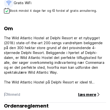
Gratis WiFi
Book mindst 4 dage før og få fordel af gratis annullering.
Om
The Wild Atlantic Hostel at Delphi Resort er et nybygget
(2018) state-of-the-art 200-sengs vandrehjem beliggende
på den 300 hektar store grund af det prisvindende 4-
stjernede Delphi Resort. Beliggende i hjertet af Delphi-
dalen, er Wild Atlantic Hostel det perfekte tilflugtssted for
alle, der søger overkommelig indkvartering nær Connemara
og er det perfekte sted, hvorfra man kan udforske den
spektakulære Wild Atlantic Way.
The Wild Atlantic Hostel på Delphi Resort er ideel til
udendørsentusiaster, bjergvandrere, par, grupper, familier
og mere, med alt det ekstra for at gøre din ferie
læs mere
Anmeld
spændende, afslappende og eventyrlig. Vores afslappende
lounger, bibliotek, spa, café, restaurant og bar er alle
Ordensreglement
designet til at indfange den betagende bjergudsigt, som