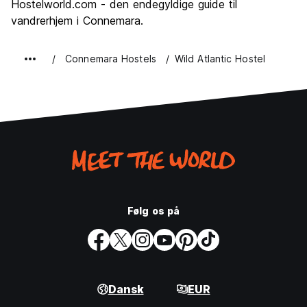
Hostelworld.com - den endegyldige guide til
vandrerhjem i Connemara.
Connemara Hostels
Wild Atlantic Hostel
Følg os på
Dansk
EUR