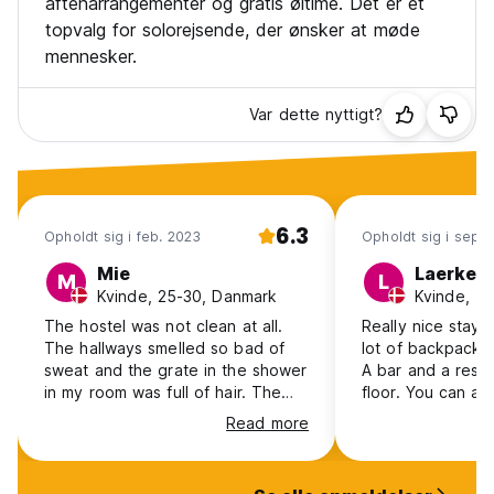
aftenarrangementer og gratis øltime. Det er et
topvalg for solorejsende, der ønsker at møde
mennesker.
Var dette nyttigt?
6.3
Opholdt sig i feb. 2023
Opholdt sig i sep. 
Mie
Laerke 
M
L
Kvinde, 25-30, Danmark
Kvinde, 1
The hostel was not clean at all.
Really nice stay. 
The hallways smelled so bad of
lot of backpacker
sweat and the grate in the shower
A bar and a resta
in my room was full of hair. The
floor. You can as
person in the reception when I
the reception, th
Read more
arrived was not welcoming at all.
helpful. We went 
When I wanted to go for the
hideaway tour, w
included breakfast in the morning
much better than