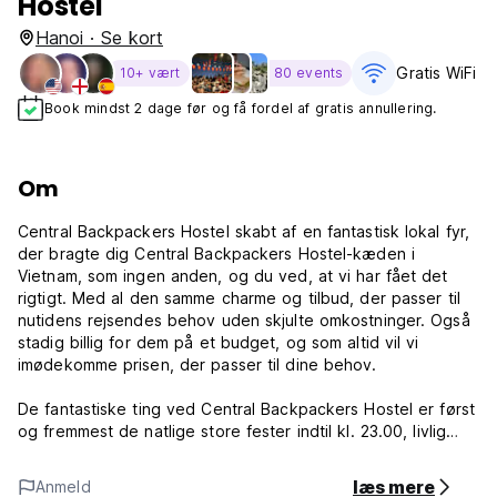
Hostel
Hanoi · Se kort
Gratis WiFi
10+ vært
80 events
Book mindst 2 dage før og få fordel af gratis annullering.
Om
Central Backpackers Hostel skabt af en fantastisk lokal fyr,
der bragte dig Central Backpackers Hostel-kæden i
Vietnam, som ingen anden, og du ved, at vi har fået det
rigtigt. Med al den samme charme og tilbud, der passer til
nutidens rejsendes behov uden skjulte omkostninger. Også
stadig billig for dem på et budget, og som altid vil vi
imødekomme prisen, der passer til dine behov.
De fantastiske ting ved Central Backpackers Hostel er først
og fremmest de natlige store fester indtil kl. 23.00, livlig
atmosfære, fantastiske mennesker du møder, som vil dele
deres rejseoplevelser fra hele verden i fællesområdet over
læs mere
Anmeld