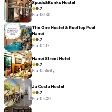
Spuds&Bunks Hostel
9.7
Fra €6.30
The One Hostel & Rooftop Pool
Hanoi
9.7
Fra €4.17
Hanoi Street Hotel
9.7
Fra €Infinity
Ja Costa Hostel
9.7
Fra €5.00