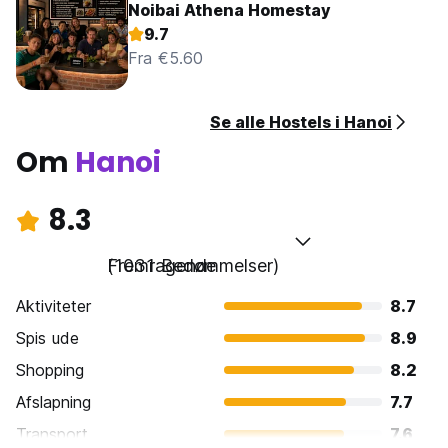
Noibai Athena Homestay
9.7
Fra €5.60
Se alle Hostels i Hanoi
Om
Hanoi
8.3
Fremragende
(1031 Bedømmelser)
Aktiviteter
8.7
Spis ude
8.9
Shopping
8.2
Afslapning
7.7
Transport
7.6