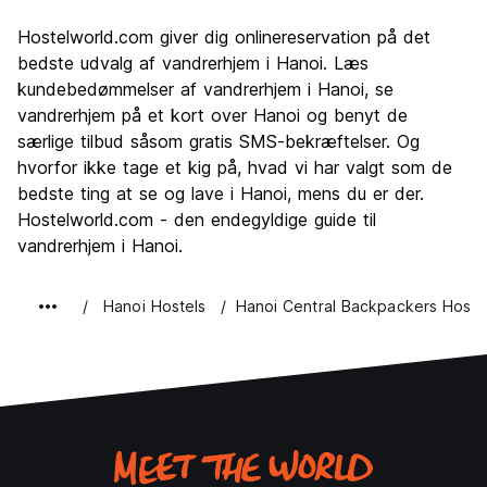
Sightseeing
8.5
Hostelworld.com giver dig onlinereservation på det
Kultur
8.9
bedste udvalg af vandrerhjem i Hanoi. Læs
Fester
kundebedømmelser af vandrerhjem i Hanoi, se
7.9
vandrerhjem på et kort over Hanoi og benyt de
Værdi for pengene
8.8
særlige tilbud såsom gratis SMS-bekræftelser. Og
hvorfor ikke tage et kig på, hvad vi har valgt som de
bedste ting at se og lave i Hanoi, mens du er der.
Hostelworld.com - den endegyldige guide til
vandrerhjem i Hanoi.
Hanoi Hostels
Hanoi Central Backpackers Hoste