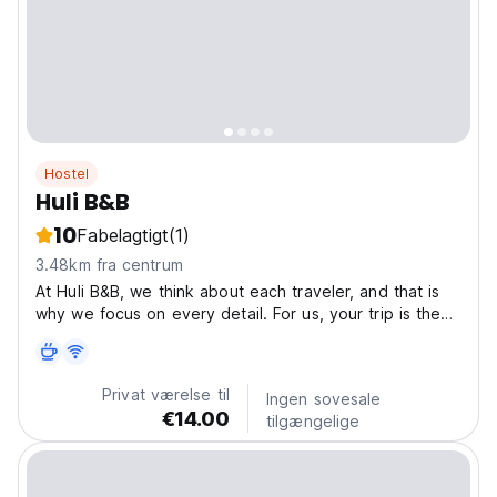
Hostel
Huli B&B
10
Fabelagtigt
(1)
3.48km fra centrum
At Huli B&B, we think about each traveler, and that is
why we focus on every detail. For us, your trip is the
most important thing and we want to offer you the
best accommodation experience. Our goal is to
provide you with an inspiring environment, perfect...
Privat værelse til
Ingen sovesale
€14.00
tilgængelige