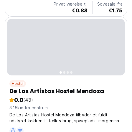
at Open House Hostel can also enjoy a large patio...
Privat værelse til
Sovesale fra
€0.88
€1.75
Hostel
De Los Artistas Hostel Mendoza
0.0
(43)
3.15km fra centrum
De Los Artistas Hostel Mendoza tilbyder et fuldt
udstyret køkken til fælles brug, spiseplads, morgenmad
inkluderet, voksende bibliotek.