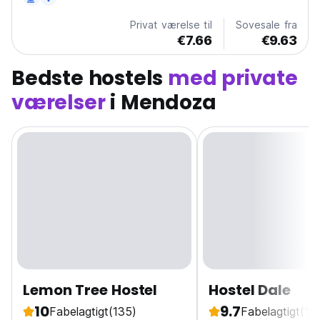
Privat værelse til
Sovesale fra
€7.66
€9.63
Bedste hostels
med private
værelser
i Mendoza
Lemon Tree Hostel
Hostel Dale
10
9.7
Fabelagtigt
(135)
Fabelagtigt
(10