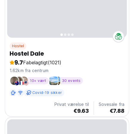
Hostel
Hostel Dale
9.7
Fabelagtigt
(1021)
1.62km fra centrum
10+ vært
30 events
Covid-19 sikker
Privat værelse til
Sovesale fra
€9.63
€7.88