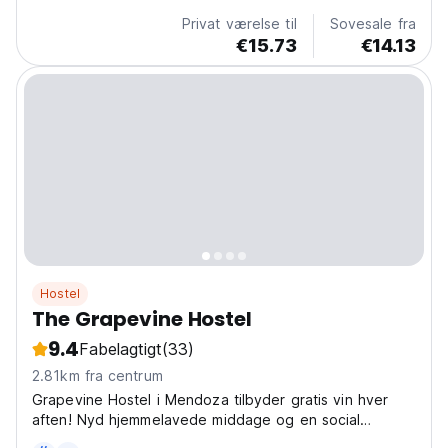
Privat værelse til
Sovesale fra
€15.73
€14.13
Hostel
The Grapevine Hostel
9.4
Fabelagtigt
(33)
2.81km fra centrum
Grapevine Hostel i Mendoza tilbyder gratis vin hver
aften! Nyd hjemmelavede middage og en social
atmosfære i et af de bedste party-hostels for