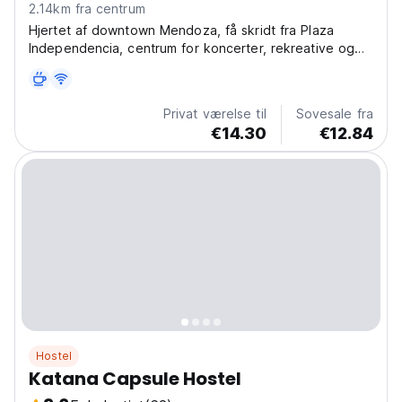
2.14km fra centrum
Hjertet af downtown Mendoza, få skridt fra Plaza
Independencia, centrum for koncerter, rekreative og
kulturelle aktiviteter. Giver vandrerhjemmet en
uforlignelig atmosfære og rigelig plads.
Privat værelse til
Sovesale fra
€14.30
€12.84
Hostel
Katana Capsule Hostel