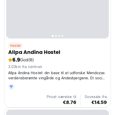
Hostel
Allpa Andina Hostel
6.9
God
(8)
3.03km fra centrum
Allpa Andina Hostel: din base til at udforske Mendozas
verdensberømte vingårde og Andesbjergene. Et socialt
knudepunkt for rejsende og et komfortabelt
budgetophold. (Auto-translated from original language)
Privat værelse til
Sovesale fra
€8.76
€14.59