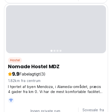
Hostel
Nomade Hostel MDZ
9.9
Fabelagtigt
(3)
1.82km fra centrum
I hjertet af byen Mendoza, i Alameda-området, præcis
4 gader fra km 0. Vi har de mest komfortable faciliteter
og det rigtige personale til at gøre dit ophold
mindeværdigt.
Sovesale fra
Ingen private rum