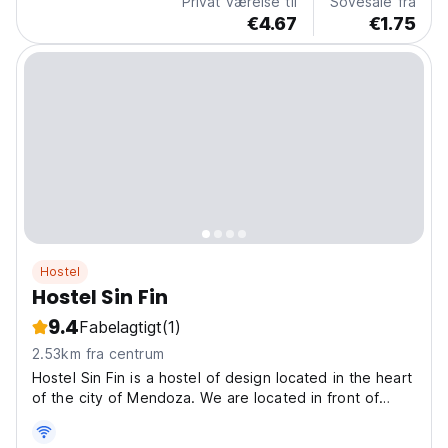
Privat værelse til
Sovesale fra
€4.67
€1.75
Hostel
Hostel Sin Fin
9.4
Fabelagtigt
(1)
2.53km fra centrum
Hostel Sin Fin is a hostel of design located in the heart
of the city of Mendoza. We are located in front of
Plaza Independencia, 100 metres from Sarmiento
pedestrian street and 15 minutes from El Plumerillo