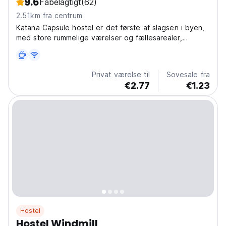
9.6
Fabelagtigt
(62)
2.51km fra centrum
Katana Capsule hostel er det første af slagsen i byen,
med store rummelige værelser og fællesarealer,
herunder en tagterrasse.
Privat værelse til
Sovesale fra
€2.77
€1.23
Hostel
Hostel Windmill