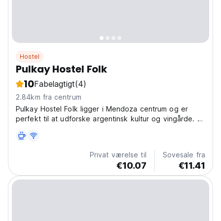
Hostel
Pulkay Hostel Folk
10
Fabelagtigt
(4)
2.84km fra centrum
Pulkay Hostel Folk ligger i Mendoza centrum og er
perfekt til at udforske argentinsk kultur og vingårde. Et
socialt hostel for moderne rejsende. (Auto-translated
from original language)
Privat værelse til
Sovesale fra
€10.07
€11.41