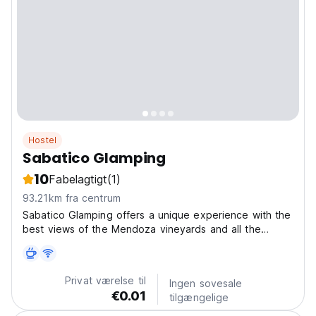
Hostel
Sabatico Glamping
10
Fabelagtigt
(1)
93.21km fra centrum
Sabatico Glamping offers a unique experience with the
best views of the Mendoza vineyards and all the
services you need for an unforgettable stay. The term
'Glamping' is a fusion of the words 'glamour' and
'camping.' It involves enjoying nature and the
Privat værelse til
Ingen sovesale
experience...
€0.01
tilgængelige