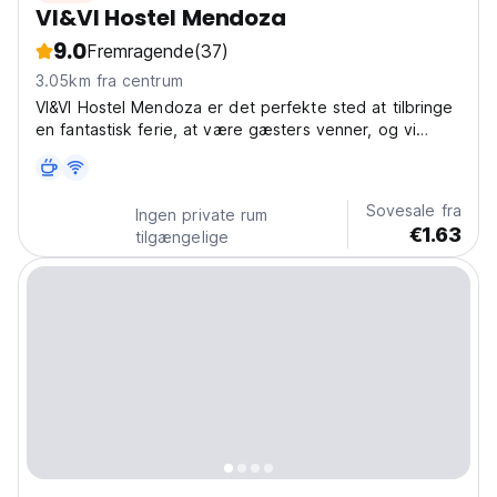
VI&VI Hostel Mendoza
9.0
Fremragende
(37)
3.05km fra centrum
VI&VI Hostel Mendoza er det perfekte sted at tilbringe
en fantastisk ferie, at være gæsters venner, og vi
skaber et fantastisk klima, så du kan føle Vi&Vi hostel
som dit hjem.
Sovesale fra
Ingen private rum
€1.63
tilgængelige