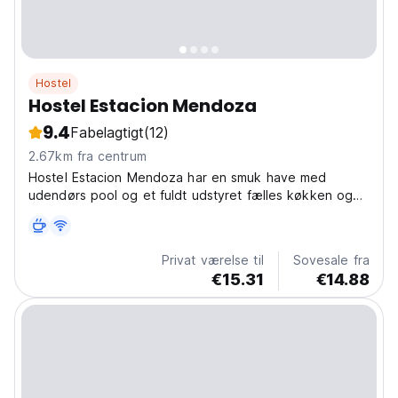
Hostel
Hostel Estacion Mendoza
9.4
Fabelagtigt
(12)
2.67km fra centrum
Hostel Estacion Mendoza har en smuk have med
udendørs pool og et fuldt udstyret fælles køkken og
tilbyder indkvartering med en bekvem beliggenhed i
Mendoza.
Privat værelse til
Sovesale fra
€15.31
€14.88