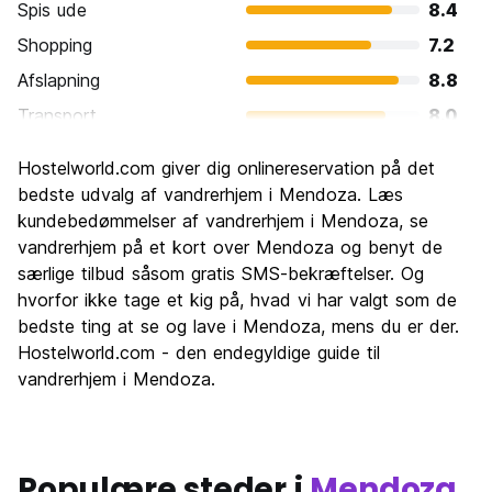
Spis ude
8.4
Shopping
7.2
Afslapning
8.8
Transport
8.0
Sightseeing
8.2
Hostelworld.com giver dig onlinereservation på det
Kultur
8.0
bedste udvalg af vandrerhjem i Mendoza. Læs
Fester
kundebedømmelser af vandrerhjem i Mendoza, se
7.7
vandrerhjem på et kort over Mendoza og benyt de
Værdi for pengene
8.1
særlige tilbud såsom gratis SMS-bekræftelser. Og
hvorfor ikke tage et kig på, hvad vi har valgt som de
bedste ting at se og lave i Mendoza, mens du er der.
Hostelworld.com - den endegyldige guide til
vandrerhjem i Mendoza.
Populære steder i
Mendoza