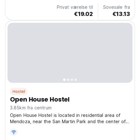
Airport. Our rooms have air conditioning and free...
Privat værelse til
Sovesale fra
€19.02
€13.13
Hostel
Open House Hostel
3.85km fra centrum
Open House Hostel is located in residential area of
Mendoza, near the San Martin Park and the center of
Mendoza with good transport service. The hostel has
a shared kitchen, free wifi and a common room. Guests