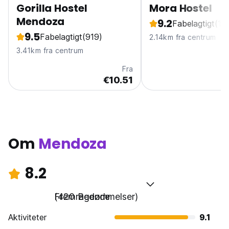
Gorilla Hostel
Mora Hostel
Mendoza
9.2
Fabelagtigt
(10
9.5
Fabelagtigt
(919)
2.14km fra centrum
3.41km fra centrum
Fra
€10.51
Om
Mendoza
8.2
Fremragende
(420 Bedømmelser)
Aktiviteter
9.1