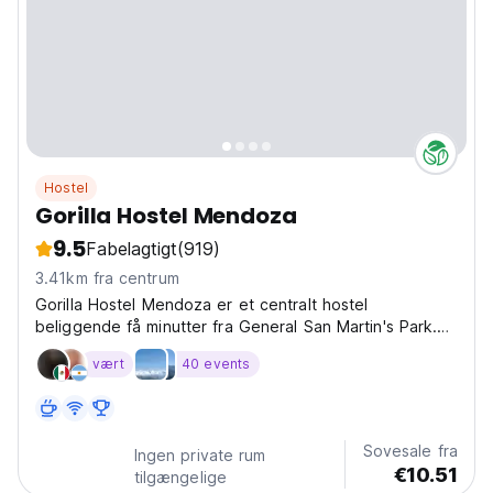
Hostel
Gorilla Hostel Mendoza
9.5
Fabelagtigt
(919)
3.41km fra centrum
Gorilla Hostel Mendoza er et centralt hostel
beliggende få minutter fra General San Martin's Park.
Gratis WiFi, Gratis Standar-morgenmad (gratis kaffe, te,
vært
40 events
mandelmælk, mælk, juice, friske salatfrugter, toast med
flødeost og gelé eller et stykke budding)....
Sovesale fra
Ingen private rum
€10.51
tilgængelige