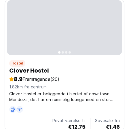
Hostel
Clover Hostel
8.9
Fremragende
(20)
1.82km fra centrum
Clover Hostel er beliggende i hjertet af downtown
Mendoza, det har en rummelig lounge med en stor
køkkenø og ovn og omgivet af barer til at sidde
komfortabelt, udstyret med alt hvad du behøver.
Privat værelse til
Sovesale fra
€12.75
€1.46