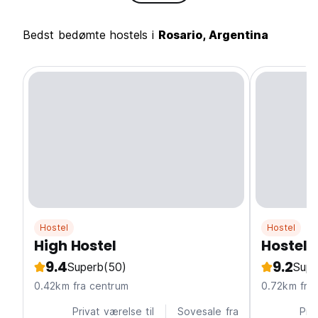
Bedst bedømte hostels i
Rosario, Argentina
Hostel
Hostel
High Hostel
Hostel 
9.4
9.2
Superb
(50)
Supe
0.42km fra centrum
0.72k
Privat værelse til
Sovesale fra
Priv