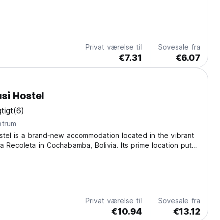
Privat værelse til
Sovesale fra
€7.31
€6.07
si Hostel
tigt
(6)
 centrum
stel is a brand-new accommodation located in the vibrant
a Recoleta in Cochabamba, Bolivia. Its prime location puts
 away from some of the city’s best restaurants, cozy cafés,
ural spots. From here,...
Privat værelse til
Sovesale fra
€10.94
€13.12