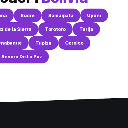
ana
Sucre
Samaipata
Uyuni
z de la Sierra
Torotoro
Tarija
enabaque
Tupiza
Coroico
 Senora De La Paz