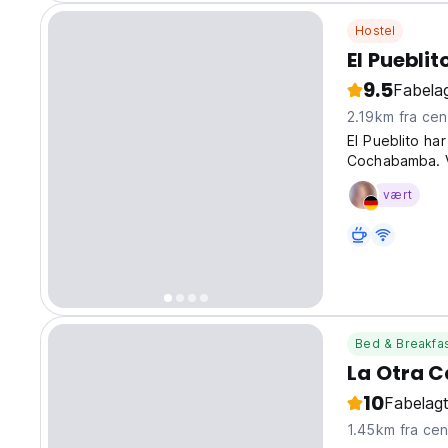
Hostel
El Pueblit
9.5
Fabelag
2.19km fra 
El Pueblito har
Cochabamba. V
bedste priser. 
vært
Bed & Breakfa
La Otra Ca
10
Fabelagt
1.45km fra 