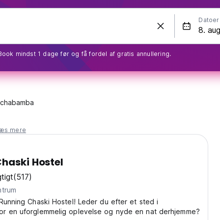
Datoer
Book mindst 1 dage før og få fordel af gratis annullering.
chabamba
læs mere
haski Hostel
tigt
(517)
 centrum
Running Chaski Hostel! Leder du efter et sted i
r en uforglemmelig oplevelse og nyde en nat derhjemme?