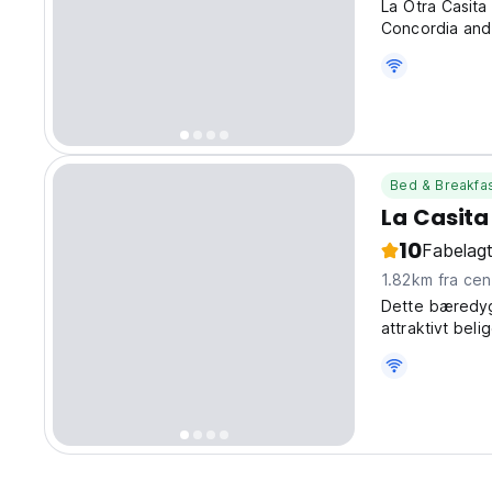
La Otra Casita 
Concordia and 
living room, d
cable TV, refri
Bed & Breakfa
La Casita 
10
Fabelagt
1.82km fra 
Dette bæredyg
attraktivt be
arkæologiske 
svævebanen.