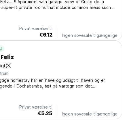
Feliz...!!! Apartment with garage, view of Cristo de la
super-lit private rooms that include common areas such as
ining room, kitchen, terrace, balcony, etc. We have WiFi,
gerator, kitchen, etc. Located...
Privat værelse til
€6.12
Ingen sovesale tilgængelige
st
Feliz
igt
(3)
centrum
tige homestay har en have og udsigt til haven og er
liggende i Cochabamba, tæt på vartegn som det
museum og Cochabamba - Cristo de la Concordia-
Privat værelse til
€5.25
Ingen sovesale tilgængelige