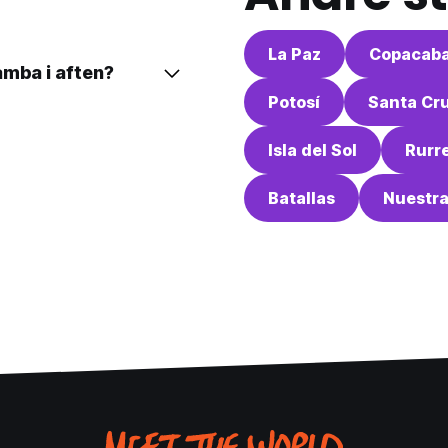
La Paz
Copacab
amba i aften?
Potosí
Santa Cru
Isla del Sol
Rurr
Batallas
Nuestra