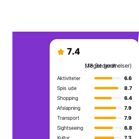
7.4
Meget godt
(18 Bedømmelser)
Aktiviteter
6.6
Spis ude
8.7
Shopping
6.4
Afslapning
7.9
Transport
7.9
Sightseeing
6.8
Kultur
7.3