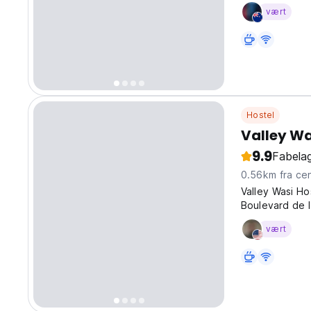
vært
Hostel
Valley Wa
9.9
Fabelag
0.56km fra
Valley Wasi Ho
Boulevard de l
you just steps
vært
and lively cult