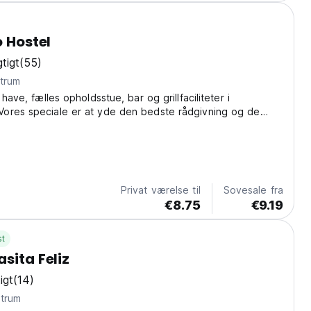
o Hostel
tigt
(55)
centrum
 have, fælles opholdsstue, bar og grillfaciliteter i
ores speciale er at yde den bedste rådgivning og de
Vi vil behandle dig, som om du var familie.
Privat værelse til
Sovesale fra
€8.75
€9.19
st
sita Feliz
igt
(14)
centrum