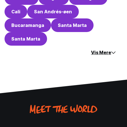
Cali
San Andrés-øen
Bucaramanga
Santa Marta
Santa Marta
Vis Mere