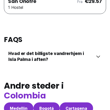
San Onofre
€29.57
Fra
1 Hostel
FAQS
Hvad er det billigste vandrerhjem i
Isla Palma i aften?
Andre steder i
Colombia
Medellin
Bogotá
Cartagena