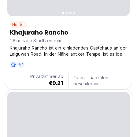
Hostel
Khajuraho Rancho
1.8km vom Stadtzentrum
Khajuraho Rancho ist ein einladendes Gästehaus an der
Lalguwan Road. In der Nähe antiker Tempel ist es ideal
für Kulturliebhaber, die eine preisgünstige Unterkunft in
Khajuraho suchen. (Auto-translated from original
language)
Privatzimmer ab
Geen slaapzalen
€9.21
beschikbaar