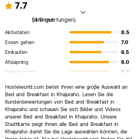
7.7
Sehr gut
(4 Bewertungen)
Aktivitäten
8.5
Essen gehen
7.0
Einkaufen
6.5
Afslapning
8.0
Verkehrsmittel
8.0
Sehenswürdigkeiten
10.0
Hostelworld.com bietet Ihnen eine groβe Auswahl an
Kultur
9.0
Bed and Breakfast in Khajuraho. Lesen Sie die
Nachtleben / Party
Kundenbewertungen von Bed and Breakfast in
3.5
Khajuraho und schauen Sie sich Bilder und Videos
Preis-Leistungsverhältnis
8.5
unserer Bed and Breakfast in Khajuraho. Unsere
Stadtkarte zeigt Ihnen alle Bed and Breakfast in
Khajuraho damit Sie die Lage auswählen können, die