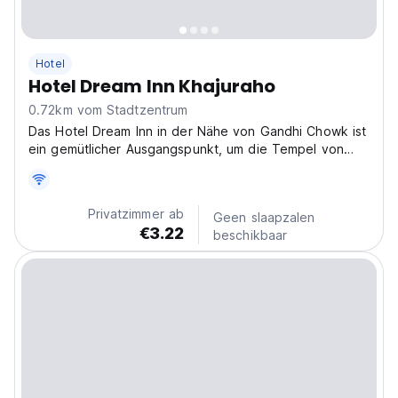
Hotel
Hotel Dream Inn Khajuraho
0.72km vom Stadtzentrum
Das Hotel Dream Inn in der Nähe von Gandhi Chowk ist
ein gemütlicher Ausgangspunkt, um die Tempel von
Khajuraho zu erkunden. Das perfekte Budget-Hotel, um
die Kultur dieser historischen Stadt zu entdecken.
(Auto-translated from original language)
Privatzimmer ab
Geen slaapzalen
€3.22
beschikbaar