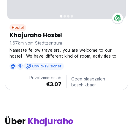
Hostel
Khajuraho Hostel
1.67km vom Stadtzentrum
Namaste fellow travelers, you are welcome to our
hostel ! We have different kind of room, activities to
propose you in Khajurhao to make your stay
Covid-19 sicher
memorable! Comfortable Accommodations: Khajuraho
Hostel in Khajuraho offers family rooms with private
Privatzimmer ab
Geen slaapzalen
bathrooms,...
€3.07
beschikbaar
Über
Khajuraho