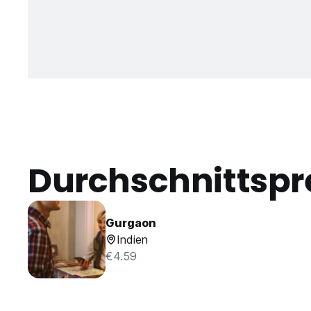
Durchschnittspr
Gurgaon
Indien
€4.59