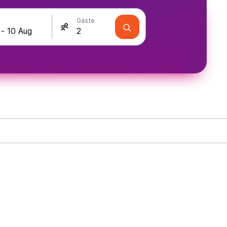
Gäste
a