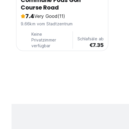
Commune Pods Golf
Course Road
7.4
Very Good
(11)
9.66km vom Stadtzentrum
Keine
Schlafsäle ab
Privatzimmer
€7.35
verfügbar