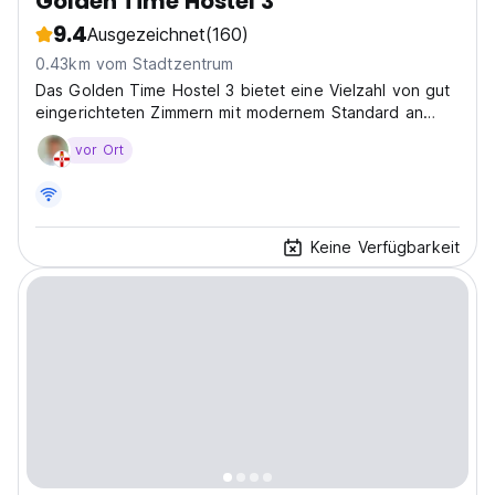
Golden Time Hostel 3
9.4
Ausgezeichnet
(160)
0.43km vom Stadtzentrum
Das Golden Time Hostel 3 bietet eine Vielzahl von gut
eingerichteten Zimmern mit modernem Standard an
Annehmlichkeiten. Unser gesamtes Personal ist gut
vor Ort
ausgebildet und verfügt über professionelle
Fähigkeiten, die Ihnen das Gefühl vermitteln, im Golden
Time...
Keine Verfügbarkeit