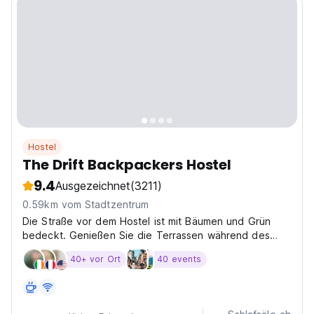
Hostel
The Drift Backpackers Hostel
9.4
Ausgezeichnet
(3211)
0.59km vom Stadtzentrum
Die Straße vor dem Hostel ist mit Bäumen und Grün
bedeckt. Genießen Sie die Terrassen während des
täglichen Frühstücksbuffetes oder beim Trinken eines
40+ vor Ort
40 events
Bieres mit anderen Reisenden abends.