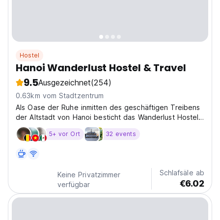
Hostel
Hanoi Wanderlust Hostel & Travel
9.5
Ausgezeichnet
(254)
0.63km vom Stadtzentrum
Als Oase der Ruhe inmitten des geschäftigen Treibens
der Altstadt von Hanoi besticht das Wanderlust Hostel
durch seinen urban-schicken Stil, der Tradition und
5+ vor Ort
32 events
Moderne harmonisch vereint. Trotz seiner zentralen
Lage ist es nachts angenehm ruhig. Im Wanderlust...
Schlafsäle ab
Keine Privatzimmer
€6.02
verfügbar