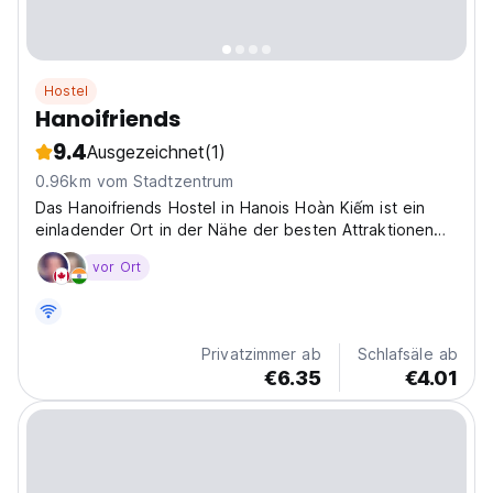
Hostel
Hanoifriends
9.4
Ausgezeichnet
(1)
0.96km vom Stadtzentrum
Das Hanoifriends Hostel in Hanois Hoàn Kiếm ist ein
einladender Ort in der Nähe der besten Attraktionen
der Stadt. Ein freundliches Hostel zur Erkundung
vor Ort
Nordvietnams. (Auto-translated from original language)
Privatzimmer ab
Schlafsäle ab
€6.35
€4.01