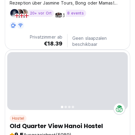
Rezeption über Jasmine Tours, Bong oder Mamas!
Unser Hostel liegt in einer gemütlichen kleinen Gasse
20+ vor Ort
8 events
im Herzen von Hanoi, in dem Gebiet, das Reisende als
das Old Quarter kennen. Die Gebäude hier stammen
noch...
Privatzimmer ab
Geen slaapzalen
€18.39
beschikbaar
Hostel
Old Quarter View Hanoi Hostel