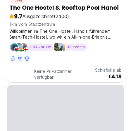
Hostel
The One Hostel & Rooftop Pool Hanoi
9.7
Ausgezeichnet
(2400)
1km vom Stadtzentrum
Willkommen im The One Hostel, Hanois führendem
Smart-Tech-Hostel, wo wir ein All-in-one-Erlebnis
bieten, um Ihren Aufenthalt unvergesslich zu machen!
110+ vor Ort
32 events
Schlafsäle ab
Keine Privatzimmer
€4.18
verfügbar