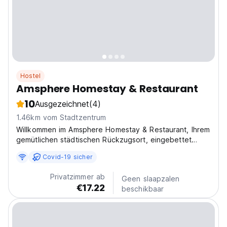
Hostel
Amsphere Homestay & Restaurant
10
Ausgezeichnet
(4)
1.46km vom Stadtzentrum
Willkommen im Amsphere Homestay & Restaurant, Ihrem
gemütlichen städtischen Rückzugsort, eingebettet
direkt im pulsierenden Herzen von (Auto-translated
Covid-19 sicher
from original language)
Privatzimmer ab
Geen slaapzalen
€17.22
beschikbaar