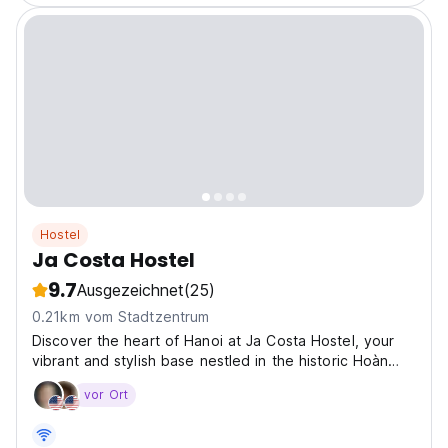
Hostel
Ja Costa Hostel
9.7
Ausgezeichnet
(25)
0.21km vom Stadtzentrum
Discover the heart of Hanoi at Ja Costa Hostel, your
vibrant and stylish base nestled in the historic Hoàn
Kiếm district at 8 Phố Hàng Vôi. Experience the true
vor Ort
essence of Vietnamese culture right outside our
doorstep! Imagine stepping into a cozy and social...