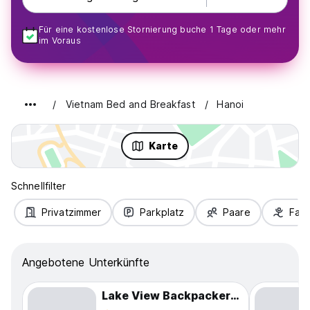
Für eine kostenlose Stornierung buche 1 Tage oder mehr
im Voraus
Vietnam Bed and Breakfast
Hanoi
Karte
Schnellfilter
Privatzimmer
Parkplatz
Paare
Fami
Angebotene Unterkünfte
Lake View Backpackers Hostel Rooftop Bar