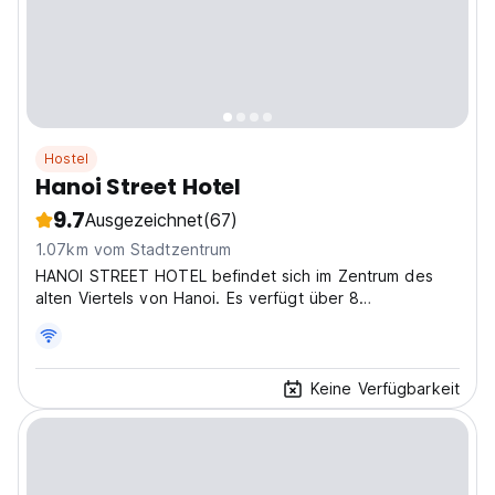
Hostel
Hanoi Street Hotel
9.7
Ausgezeichnet
(67)
1.07km vom Stadtzentrum
HANOI STREET HOTEL befindet sich im Zentrum des
alten Viertels von Hanoi. Es verfügt über 8
Stockwerke, die mit einem Aufzug erreicht werden,
und 30 Zimmer, die nach hohen architektonischen
Standards entworfen und gebaut wurden.
Keine Verfügbarkeit