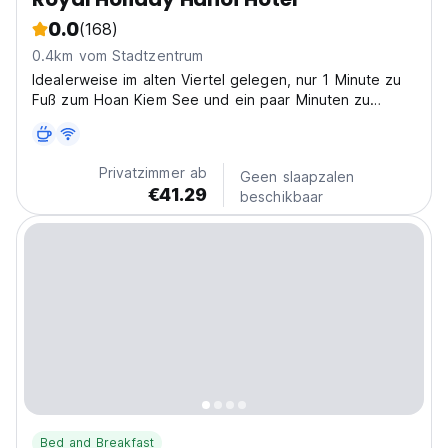
0.0
(168)
0.4km vom Stadtzentrum
Idealerweise im alten Viertel gelegen, nur 1 Minute zu
Fuß zum Hoan Kiem See und ein paar Minuten zu
anderen wichtigen Sehenswürdigkeiten. Dies wird Ihre
großartige Wahl sein, um sich zu treffen, zu schmecken
und die Einzigartigkeit von Hanoi zu entdecken.
Privatzimmer ab
Geen slaapzalen
€41.29
beschikbaar
Bed and Breakfast