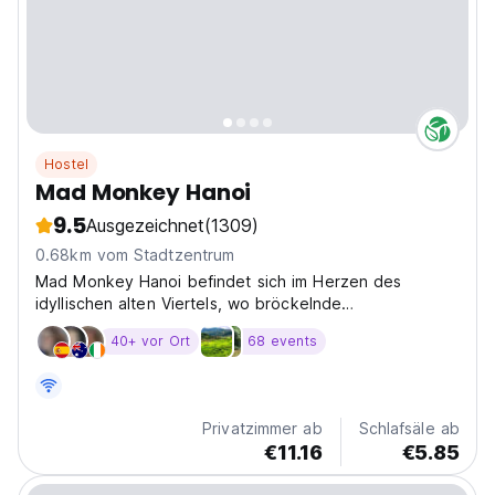
Hostel
Mad Monkey Hanoi
9.5
Ausgezeichnet
(1309)
0.68km vom Stadtzentrum
Mad Monkey Hanoi befindet sich im Herzen des
idyllischen alten Viertels, wo bröckelnde
Kolonialfassaden
40+ vor Ort
68 events
Privatzimmer ab
Schlafsäle ab
€11.16
€5.85