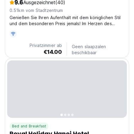
9.6
Ausgezeichnet
(40)
0.51km vom Stadtzentrum
Genießen Sie Ihren Aufenthalt mit dem königlichen Stil
und dem besonderen Preis jemals! Im Herzen des
Hanoi Old Quarters gelegen, äußerst bequem, um
lokale Lebensmittel zu genießen, attraktive Orte zu
besuchen, für Bars und Banken geschlossen.
Privatzimmer ab
Geen slaapzalen
€14.00
beschikbaar
Bed and Breakfast
Royal Holiday Hanoi Hotel