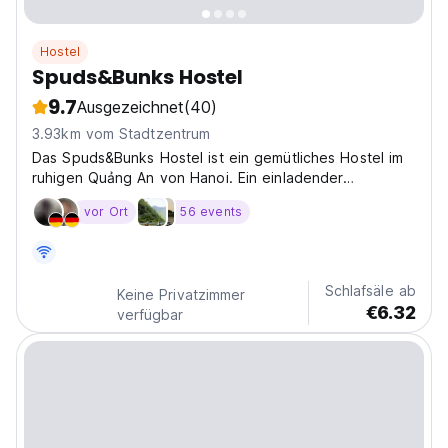
Hostel
Spuds&Bunks Hostel
9.7
Ausgezeichnet
(40)
3.93km vom Stadtzentrum
Das Spuds&Bunks Hostel ist ein gemütliches Hostel im
ruhigen Quảng An von Hanoi. Ein einladender
Treffpunkt für Reisende, die lokale Erfahrungen
vor Ort
56 events
suchen. (Auto-translated from original language)
Schlafsäle ab
Keine Privatzimmer
€6.32
verfügbar