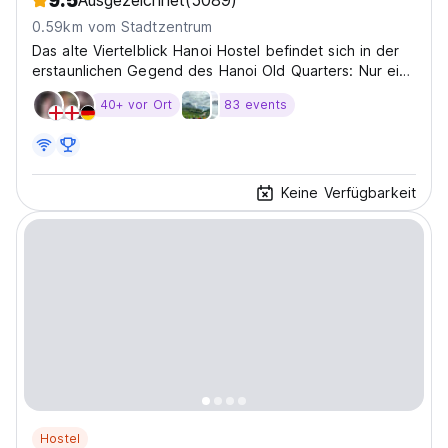
9.5
Ausgezeichnet
(5089)
0.59km vom Stadtzentrum
Das alte Viertelblick Hanoi Hostel befindet sich in der
erstaunlichen Gegend des Hanoi Old Quarters: Nur ein
paar Stufen zum Hoan Kiem Lake, Crazy Beer Hoi
40+ vor Ort
83 events
Conner in Ta Huen Str
Keine Verfügbarkeit
Hostel