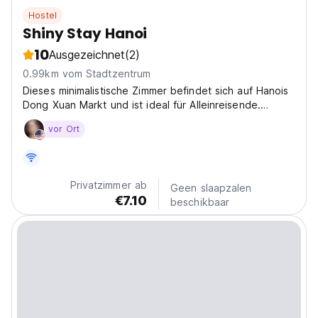
Hostel
Shiny Stay Hanoi
10
Ausgezeichnet
(2)
0.99km vom Stadtzentrum
Dieses minimalistische Zimmer befindet sich auf Hanois
Dong Xuan Markt und ist ideal für Alleinreisende.
Erkunden Sie Hanois Streetfood oder verbinden Sie
vor Ort
sich mit Sapa- und Nordvietnam-Touren. (Auto-
translated from original language)
Privatzimmer ab
Geen slaapzalen
€7.10
beschikbaar