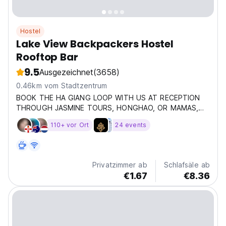
Hostel
Lake View Backpackers Hostel
Rooftop Bar
9.5
Ausgezeichnet
(3658)
0.46km vom Stadtzentrum
BOOK THE HA GIANG LOOP WITH US AT RECEPTION
THROUGH JASMINE TOURS, HONGHAO, OR MAMAS,
BUFFALO GET A FREE NIGHT HERE AND OUR HA GIANG
110+ vor Ort
24 events
LOOP T-SHIRT and get free luggage storage, special
hostel discounts and exclusive tour offers. An
exhilarating adventure in...
Privatzimmer ab
Schlafsäle ab
€1.67
€8.36