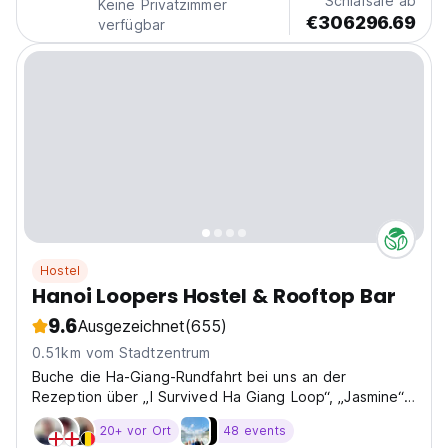
Schlafsäle ab
Keine Privatzimmer
€306296.69
verfügbar
Hostel
Hanoi Loopers Hostel & Rooftop Bar
9.6
Ausgezeichnet
(655)
0.51km vom Stadtzentrum
Buche die Ha-Giang-Rundfahrt bei uns an der
Rezeption über „I Survived Ha Giang Loop“, „Jasmine“,
„Mamas“ oder „Hong Hao“. Sichere dir eine Gratisnacht
20+ vor Ort
48 events
und unser Ha-Giang-Rundfahrt-T-Shirt! Unser Hostel