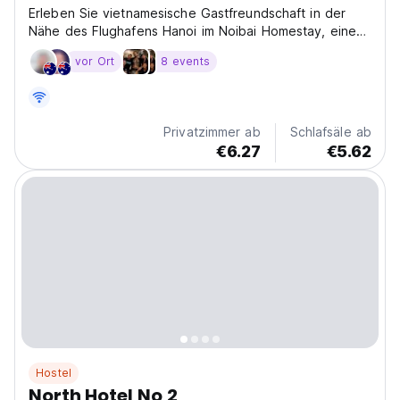
Erleben Sie vietnamesische Gastfreundschaft in der
Nähe des Flughafens Hanoi im Noibai Homestay, einem
gemütlichen Gästehaus in Soc Son. Perfekt für
vor Ort
8 events
authentische, friedliche Aufenthalte in der Nähe von
Hanoi. (Auto-translated from original language)
Privatzimmer ab
Schlafsäle ab
€6.27
€5.62
Hostel
North Hotel No 2