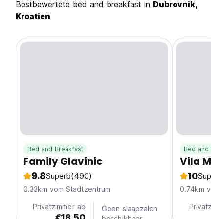
Bestbewertete bed and breakfast in
Dubrovnik,
Kroatien
Bed and Breakfast
Bed and Br
Family Glavinic
Vila Ma
9.8
10
Superb
(490)
Super
0.33km vom Stadtzentrum
0.74km vom
Privatzimmer ab
Privatzi
Geen slaapzalen
€18.50
€
beschikbaar