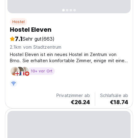
Hostel
Hostel Eleven
7.1
Sehr gut
(663)
2.1km vom Stadtzentrum
Hostel Eleven ist ein neues Hostel im Zentrum von
Brno. Sie erhalten komfortable Zimmer, einige mit einer
Terrasse sowie kostenloses WLAN. Wir haben ein Café,
10+ vor Ort
wo Sie sich treffen und sozialisieren können.
Privatzimmer ab
Schlafsäle ab
€26.24
€18.74