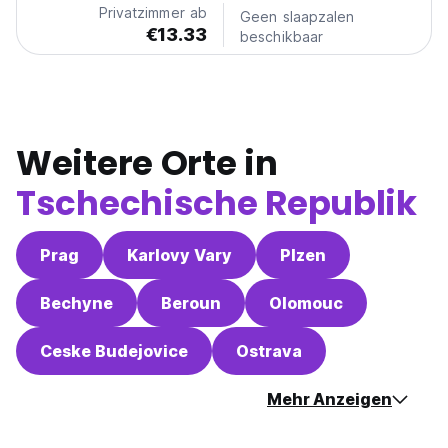
Privatzimmer ab
Geen slaapzalen
€13.33
beschikbaar
Weitere Orte in
Tschechische Republik
Prag
Karlovy Vary
Plzen
Bechyne
Beroun
Olomouc
Ceske Budejovice
Ostrava
Mehr Anzeigen