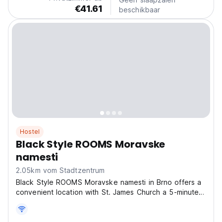
€41.61
beschikbaar
Hostel
Black Style ROOMS Moravske
namesti
2.05km vom Stadtzentrum
Black Style ROOMS Moravske namesti in Brno offers a
convenient location with St. James Church a 5-minute
walk away! Guests enjoy a garden and free WiFi. The
hostel features a lounge, lift, shared kitchen, electric
vehicle charging station, coffee shop, and...