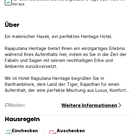
Voraus
Über
Ein malerischer Haveli, ein perfektes Heritage Hotel.
Rajaputana Heritage bietet Ihnen ein einzigartiges Erlebnis
während Ihres Aufenthalts hier, indem es Sie in die Zeit der
Fabeln und Sagen mit seinem reichhaltigen Erbe und
Ambiente zurückversetzt.
Wir im Hotel Rajputana Heritage begrüßen Sie in
Ranthambhore, dem Land der Tiger, Rajasthan für einen
Aufenthalt, der eine perfekte Mischung aus Luxus, Komfort,
Tradition und Erbe ist.
Weitere Informationen
Melden
Best of Ranthambhore, Best of Heritage ... kommen Sie für
Erinnerungen, die niemals altern werden. Es ist dein
Hausregeln
Zuhause fern von deinem Zuhause.
Einchecken
Auschecken
Eigentumsrichtlinien und Bedingungen: