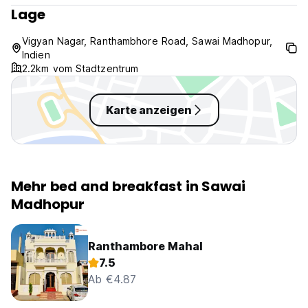
Lage
Vigyan Nagar, Ranthambhore Road, Sawai Madhopur,
Indien
2.2km vom Stadtzentrum
Karte anzeigen
Mehr bed and breakfast in Sawai
Madhopur
Ranthambore Mahal
7.5
Ab €4.87