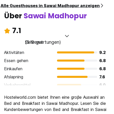
Alle Guesthouses in Sawai Madhopur anzeigen
Über
Sawai Madhopur
7.1
Sehr gut
(5 Bewertungen)
Aktivitäten
9.2
Essen gehen
6.8
Einkaufen
6.8
Afslapning
7.6
Verkehrsmittel
6.0
Sehenswürdigkeiten
8.0
Hostelworld.com bietet Ihnen eine groβe Auswahl an
Kultur
7.6
Bed and Breakfast in Sawai Madhopur. Lesen Sie die
Nachtleben / Party
Kundenbewertungen von Bed and Breakfast in Sawai
4.0