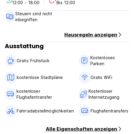
12:00 - 18:00
Bis 12:00
1. Check-in Zeit: von 12:00
2. Check out Zeit: bis 12:00 Uhr
Steuern sind nicht
3. Barzahlung beim Check-in in der Unterkunft.
inbegriffen
4. Die Steuern sind nicht in den Preisen enthalten. Die
Gäste müssen beim Check-in 10% Steuern extra bezahlen.
5. 7 Tage im Voraus für die kostenlose Stornierung.
Hausregeln anzeigen
Ausstattung
Kostenloses
Gratis Frühstück
Parken
kostenlose Stadtpläne
Gratis WiFi
kostenloser
Kostenloser
Flughafentransfer
Internetzugang
Fahrradabstellmöglichkeiten
Flughafentransfers
Alle Eigenschaften anzeigen