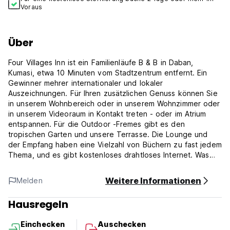
Voraus
Über
Four Villages Inn ist ein Familienläufe B & B in Daban,
Kumasi, etwa 10 Minuten vom Stadtzentrum entfernt. Ein
Gewinner mehrer internationaler und lokaler
Auszeichnungen. Für Ihren zusätzlichen Genuss können Sie
in unserem Wohnbereich oder in unserem Wohnzimmer oder
in unserem Videoraum in Kontakt treten - oder im Atrium
entspannen. Für die Outdoor -Fremes gibt es den
tropischen Garten und unsere Terrasse. Die Lounge und
der Empfang haben eine Vielzahl von Büchern zu fast jedem
Thema, und es gibt kostenloses drahtloses Internet. Was
jedoch vier Dörfer hervorheben, ist die Liebe zum Detail
und der außergewöhnliche Service, den die Gastgeber
Weitere Informationen
Melden
bieten.
Hausregeln
Das Four Villages Inn befindet sich in Kumasi Daban, eine
kurze Fahrt vom Kumasi -Kreisverkehr entfernt. Es ist
Einchecken
Auschecken
ungefähr 10 Autominuten vom Stadtzentrum entfernt und