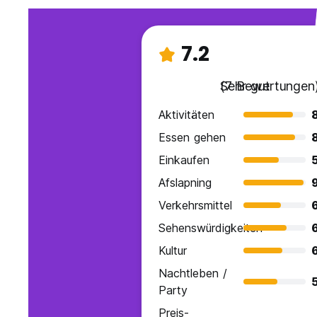
7.2
Sehr gut
(7 Bewertungen
Aktivitäten
Essen gehen
Einkaufen
Afslapning
Verkehrsmittel
Sehenswürdigkeiten
Kultur
Nachtleben /
Party
Preis-