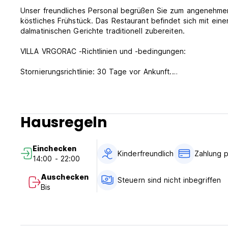
Unser freundliches Personal begrüßen Sie zum angenehme
köstliches Frühstück. Das Restaurant befindet sich mit ein
dalmatinischen Gerichte traditionell zubereiten.
VILLA VRGORAC -Richtlinien und -bedingungen:
Stornierungsrichtlinie: 30 Tage vor Ankunft.
Machen Sie sich ab 14:00 Uhr ein.
Schauen Sie sich vor 10:00 Uhr an.
Hausregeln
Zahlung bei Ankunft per Bargeld, Kreditkarten (Visa, Maste
Diese Eigenschaft kann Ihre Karte vor der Ankunft vorberei
Einchecken
Steuern nicht enthalten - Belegungssteuer 1 EUR pro Pers
Kinderfreundlich
Zahlung p
14:00 - 22:00
Frühstück inkludiert.
Auschecken
Steuern sind nicht inbegriffen
Allgemein:
Bis
Rezeption Öffnungszeiten; 07: 30-22: 00.
Keine Ausgangssperre.
Kinderfreundlich. (Auto-translated from original language)