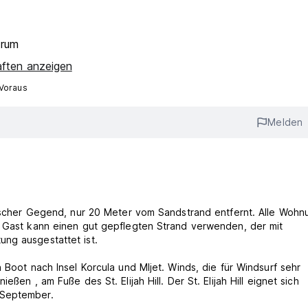
trum
aften anzeigen
 Voraus
Melden
llischer Gegend, nur 20 Meter vom Sandstrand entfernt. Alle Woh
r Gast kann einen gut gepflegten Strand verwenden, der mit
ng ausgestattet ist.
 Boot nach Insel Korcula und Mljet. Winds, die für Windsurf sehr
ßen , am Fuße des St. Elijah Hill. Der St. Elijah Hill eignet sich
 September.