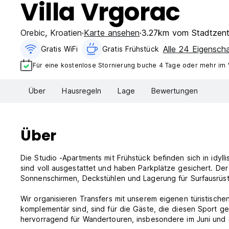
Villa Vrgorac
Orebic
,
Kroatien
Karte ansehen
3.27km vom Stadtzen
Alle 24 Eigensch
Gratis WiFi
Gratis Frühstück
Für eine kostenlose Stornierung buche 4 Tage oder mehr im
Über
Hausregeln
Lage
Bewertungen
Über
Die Studio -Apartments mit Frühstück befinden sich in idy
sind voll ausgestattet und haben Parkplätze gesichert. De
Sonnenschirmen, Deckstühlen und Lagerung für Surfausrüstu
Wir organisieren Transfers mit unserem eigenen türistischen
komplementär sind, sind für die Gäste, die diesen Sport genie
hervorragend für Wandertouren, insbesondere im Juni und