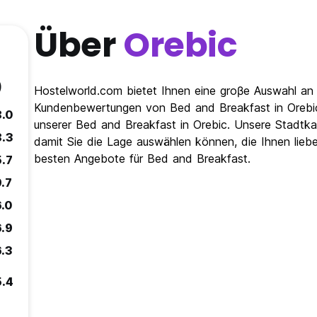
Über
Orebic
)
Hostelworld.com bietet Ihnen eine groβe Auswahl an 
Kundenbewertungen von Bed and Breakfast in Orebic
8.0
unserer Bed and Breakfast in Orebic. Unsere Stadtkar
8.3
damit Sie die Lage auswählen können, die Ihnen lieber
besten Angebote für Bed and Breakfast.
5.7
9.7
6.0
6.9
6.3
5.4