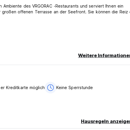
n Ambiente des VRGORAC -Restaurants und serviert Ihnen ein
er großen offenen Terrasse an der Seefront. Sie können die Reiz
Weitere Informatione
rCard, Maestro, Gäste).
ten.
on und Nacht.
er Kreditkarte möglich
Keine Sperrstunde
Hausregeln anzeige