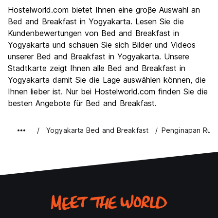
Sehenswürdigkeiten
8.2
Hostelworld.com bietet Ihnen eine groβe Auswahl an
Kultur
8.5
Bed and Breakfast in Yogyakarta. Lesen Sie die
Nachtleben / Party
Kundenbewertungen von Bed and Breakfast in
6.0
Yogyakarta und schauen Sie sich Bilder und Videos
Preis-Leistungsverhältnis
8.1
unserer Bed and Breakfast in Yogyakarta. Unsere
Stadtkarte zeigt Ihnen alle Bed and Breakfast in
Yogyakarta damit Sie die Lage auswählen können, die
Ihnen lieber ist. Nur bei Hostelworld.com finden Sie die
besten Angebote für Bed and Breakfast.
Yogyakarta Bed and Breakfast
Penginapan Rudi