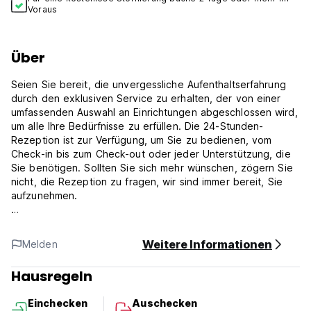
Voraus
Über
Seien Sie bereit, die unvergessliche Aufenthaltserfahrung
durch den exklusiven Service zu erhalten, der von einer
umfassenden Auswahl an Einrichtungen abgeschlossen wird,
um alle Ihre Bedürfnisse zu erfüllen. Die 24-Stunden-
Rezeption ist zur Verfügung, um Sie zu bedienen, vom
Check-in bis zum Check-out oder jeder Unterstützung, die
Sie benötigen. Sollten Sie sich mehr wünschen, zögern Sie
nicht, die Rezeption zu fragen, wir sind immer bereit, Sie
aufzunehmen.
Einchecken
14:00 - 00:00
Weitere Informationen
Melden
Kasse
00:00 - 12:00
Hausregeln
Stornierung/
Vorauszahlung
Einchecken
Auschecken
Stornierungs- und Vorauszahlungsrichtlinien variieren je