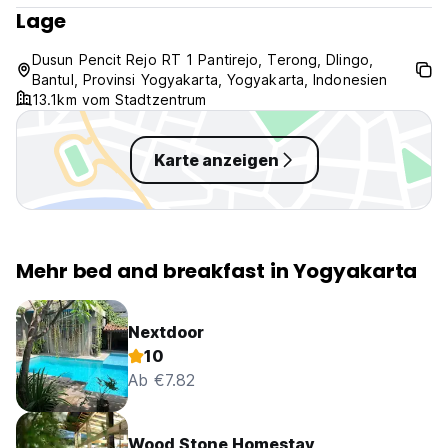
Keine Altersbeschränkung für das Check-in. (Nur Kinder ab 1
Lage
und älter sind erlaubt)
Dusun Pencit Rejo RT 1 Pantirejo, Terong, Dlingo,
Haustiere
Bantul, Provinsi Yogyakarta, Yogyakarta, Indonesien
Haustiere sind nicht erlaubt.
13.1km vom Stadtzentrum
Karte anzeigen
(Auto-translated from original language)
Mehr bed and breakfast in Yogyakarta
Nextdoor
10
Ab €7.82
Wood Stone Homestay