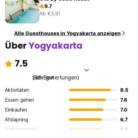
9.7
Ab €3.91
Alle Guesthouses in Yogyakarta anzeigen
Über
Yogyakarta
7.5
Sehr gut
(86 Bewertungen)
Aktivitäten
8.5
Essen gehen
7.6
Einkaufen
7.0
Afslapning
6.7
Verkehrsmittel
6.6