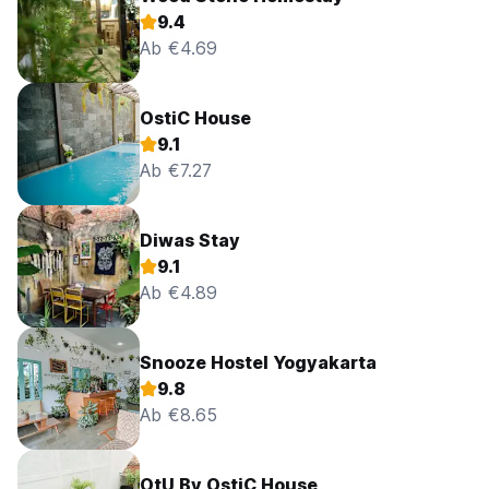
9.4
Ab €4.69
OstiC House
9.1
Ab €7.27
Diwas Stay
9.1
Ab €4.89
Snooze Hostel Yogyakarta
9.8
Ab €8.65
OtU By OstiC House