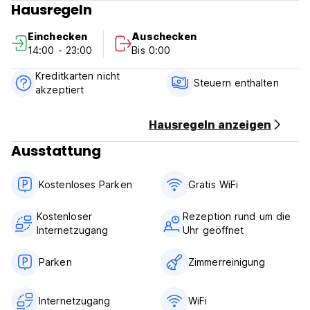
Hausregeln
Sie benötigen. Sollten Sie sich mehr wünschen, zögern Sie
nicht, die Rezeption zu fragen, wir sind immer bereit, Sie
Einchecken
Auschecken
aufzunehmen. (Auto-translated from original language)
14:00 - 23:00
Bis 0:00
Kreditkarten nicht
Steuern enthalten
akzeptiert
Hausregeln anzeigen
Ausstattung
Kostenloses Parken
Gratis WiFi
Kostenloser
Rezeption rund um die
Internetzugang
Uhr geöffnet
Parken
Zimmerreinigung
Internetzugang
WiFi