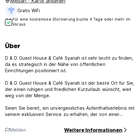
Medan · Karte ansehen
Gratis WiFi
Für eine kostenlose Stornierung buche 4 Tage oder mehr im
Voraus
Über
D & D Guest House & Café Syariah ist sehr leicht zu finden,
da es strategisch in der Nähe von öffentlichen
Einrichtungen positioniert ist.
D & D Guest House & Café Syariah ist der beste Ort für Sie,
der einen ruhigen und friedlichen Kurzurlaub wünscht, weit
weg von der Menge.
Seien Sie bereit, ein unvergessliches Aufenthaltserlebnis mit
seinem exklusiven Service zu erhalten, der von einer
umfassenden Auswahl an Einrichtungen abgeschlossen wird,
um alle Ihre Bedürfnisse zu erfüllen. Die 24-Stunden-
Weitere Informationen
Melden
Rezeption ist zur Verfügung, um Sie zu bedienen, vom
Check-in bis zum Check-out oder jeder Unterstützung, die