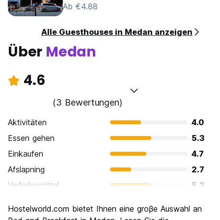
Ab €4.88
Alle Guesthouses in Medan anzeigen
Über
Medan
4.6
(3 Bewertungen)
Aktivitäten
4.0
Essen gehen
5.3
Einkaufen
4.7
Afslapning
2.7
Verkehrsmittel
5.3
Sehenswürdigkeiten
4.0
Hostelworld.com bietet Ihnen eine groβe Auswahl an
Kultur
6.0