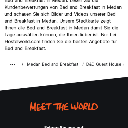
Bed and Breakfast in Medan. Lesen Sie die
Nachtleben / Party
Kundenbewertungen von Bed and Breakfast in Medan
4.0
und schauen Sie sich Bilder und Videos unserer Bed
Preis-Leistungsverhältnis
5.3
and Breakfast in Medan. Unsere Stadtkarte zeigt
Ihnen alle Bed and Breakfast in Medan damit Sie die
Lage auswählen können, die Ihnen lieber ist. Nur bei
Hostelworld.com finden Sie die besten Angebote für
Bed and Breakfast.
Medan Bed and Breakfast
D&D Guest House & C
Folgen Sie uns auf