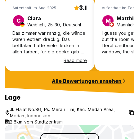
3.1
Aufenthalt im Aug 2025
Aufenthalt im Feb 
Clara
Matthie
C
M
Weiblich, 25-30, Deutschland
Das zimmer war ranzig, die wände
I guess you get 
waren extrem dreckig. Das
but the room was
bettlaken hatte viele flecken in
literal cardboard 
allen farben, für die decke gab es
windows, the sho
keinen überzug (hab ich nicht
not very clean an
Read more
benutzt). Trotz eines weiteren
doesn’t speak Eng
bettlakens und einem handtuch
very friendly th
auf der Matratze hatte ich nach 1
was comfortable
Alle Bewertungen ansehen
stunde überall juckenden
worked well. WiFi
Ausschlag. Dazu kommt dass das
had in Indonesia 
personal extrem laut in der lobby
water there, their
Lage
Videos geschaut und Kinder
honest price.
betreut hat bis weit nach
Jl. Halat No.86, Ps. Merah Tim, Kec. Medan Area,
Mitternacht was alles durch die
Medan, Indonesien
dünnen wände zu hören war. Es
2.8km vom Stadtzentrum
gab kein funktionierendes
waschbecken