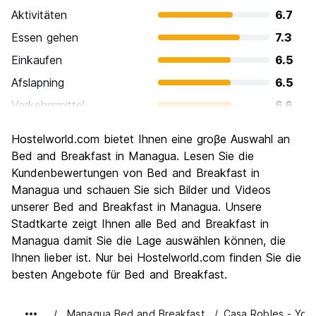
Aktivitäten
6.7
Essen gehen
7.3
Einkaufen
6.5
Afslapning
6.5
Verkehrsmittel
6.6
Sehenswürdigkeiten
6.3
Hostelworld.com bietet Ihnen eine groβe Auswahl an
Kultur
7.0
Bed and Breakfast in Managua. Lesen Sie die
Nachtleben / Party
Kundenbewertungen von Bed and Breakfast in
6.2
Managua und schauen Sie sich Bilder und Videos
Preis-Leistungsverhältnis
7.6
unserer Bed and Breakfast in Managua. Unsere
Stadtkarte zeigt Ihnen alle Bed and Breakfast in
Managua damit Sie die Lage auswählen können, die
Ihnen lieber ist. Nur bei Hostelworld.com finden Sie die
besten Angebote für Bed and Breakfast.
Managua Bed and Breakfast
Casa Robles - Your