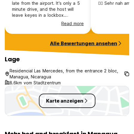
late from the airport. It's only a 5
👍🏻 Sehr nah am 
minute drive, and the host will
leave keyes in a lockbox.
Everything went smoothly. The
Read more
room was very clean and well
equipped. The only thing is that it
was a bit hot without an AC.
Alle Bewertungen ansehen
Lage
Residencial Las Mercedes, from the entrance 2 bloc,
Managua, Nicaragua
8.6km vom Stadtzentrum
Karte anzeigen