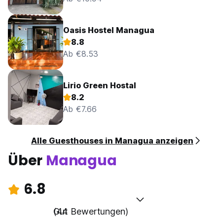
Oasis Hostel Managua
8.8
Ab €8.53
Lirio Green Hostal
8.2
Ab €7.66
Alle Guesthouses in Managua anzeigen
Über
Managua
6.8
Gut
(44 Bewertungen)