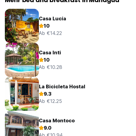
Mehr bed and breakfast in Managua
Casa Lucía
10
Ab €14.22
Casa Inti
10
Ab €10.28
La Bicicleta Hostal
9.3
Ab €12.25
Casa Montoco
9.0
Ab €10.94