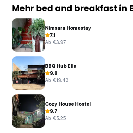
Mehr bed and breakfast in E
Nimsara Homestay
7.1
Ab €3.97
BBQ Hub Ella
9.8
Ab €19.43
Cozy House Hostel
9.7
Ab €5.25