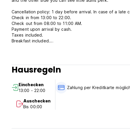
and the other side you can see little adms perk.
Cancellation policy: 1 day before arrival. In case of a late 
Check in from 13:00 to 22:00.
Check out from 08:00 to 11:00 AM.
Payment upon arrival by cash.
Taxes included.
Breakfast included.
No curfew.
Hausregeln
Einchecken
Zahlung per Kreditkarte möglic
13:00 - 22:00
Auschecken
Bis 00:00