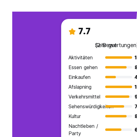
7.7
Sehr gut
(2 Bewertungen
Aktivitäten
Essen gehen
Einkaufen
Afslapning
Verkehrsmittel
Sehenswürdigkeiten
7
Kultur
Nachtleben /
Party