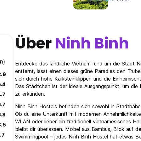
Über
Ninh Binh
n)
Entdecke das ländliche Vietnam rund um die Stadt N
entfernt, lässt einen dieses grüne Paradies den Trub
8.9
sich durch hohe Kalksteinklippen und die Einheimisc
6.4
Das Städtchen ist der ideale Ausgangspunkt, um die 
zu erkunden.
4.7
6.7
Ninh Binh Hostels befinden sich sowohl in Stadtnähe
Ob du eine Unterkunft mit modernen Annehmlichkeite
6.8
WLAN oder lieber ein traditionell vietnamesisches 
8.5
bleibt dir überlassen. Möbel aus Bambus, Blick auf de
.7
Swimmingpool – jedes Ninh Binh Hostel hat etwas Be