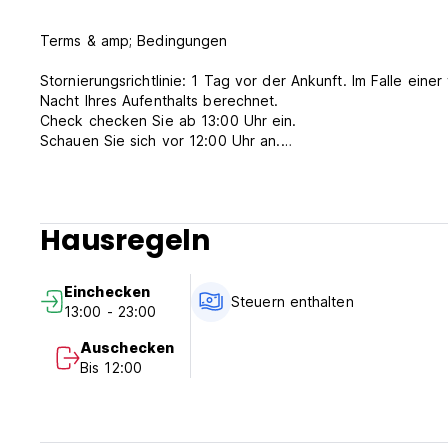
Terms & amp; Bedingungen
Stornierungsrichtlinie: 1 Tag vor der Ankunft. Im Falle ein
Nacht Ihres Aufenthalts berechnet.
Check checken Sie ab 13:00 Uhr ein.
Schauen Sie sich vor 12:00 Uhr an.
24 Stunden Empfang.
Zahlung bei Ankunft per Bargeld, Kreditkarten.
Steuern inbegriffen.
Frühstück inkludiert.
Hausregeln
Keine Ausgangssperre.
Haustierfreundlich.
Kinderfreundlich.
Einchecken
(Auto-translated from original language)
Steuern enthalten
13:00 - 23:00
Auschecken
Bis 12:00