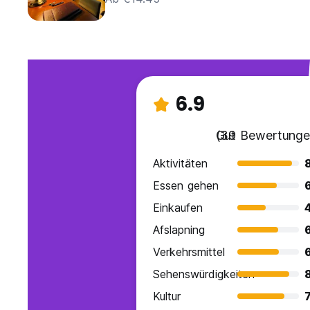
6.9
Gut
(39 Bewertunge
Aktivitäten
Essen gehen
Einkaufen
Afslapning
Verkehrsmittel
Sehenswürdigkeiten
Kultur
7