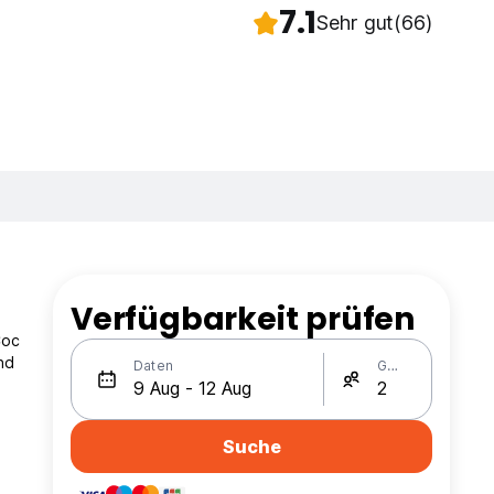
7.1
Sehr gut
(66)
Verfügbarkeit prüfen
Coc
nd
Daten
Gäste
e
Suche