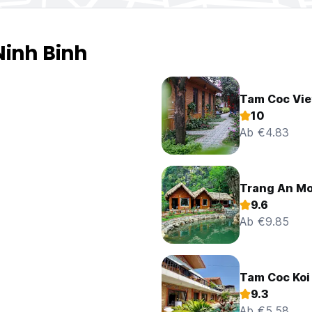
Ninh Binh
Tam Coc Vie
10
Ab €4.83
Trang An Mo
9.6
Ab €9.85
Tam Coc Koi
9.3
Ab €5.58