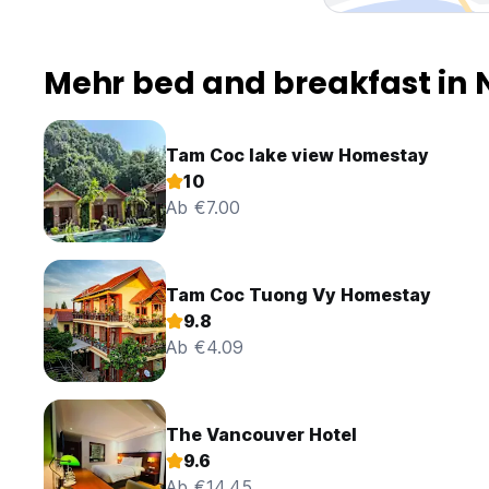
Mehr bed and breakfast in 
Tam Coc lake view Homestay
10
Ab €7.00
Tam Coc Tuong Vy Homestay
9.8
Ab €4.09
The Vancouver Hotel
9.6
Ab €14.45