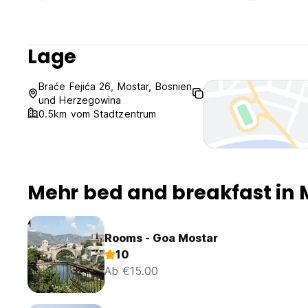
Lage
Braće Fejića 26, Mostar, Bosnien
und Herzegowina
0.5km vom Stadtzentrum
Mehr bed and breakfast in 
Rooms - Goa Mostar
10
Ab €15.00