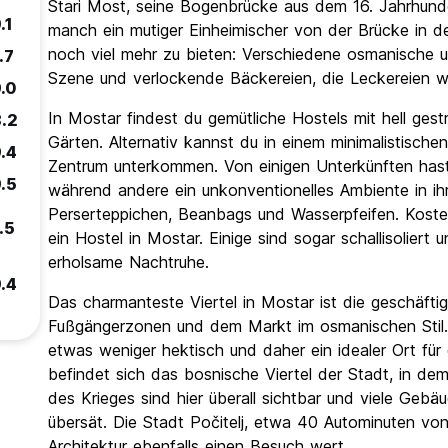
Stari Most, seine Bogenbrücke aus dem 16. Jahrhunder
.1
manch ein mutiger Einheimischer von der Brücke in d
noch viel mehr zu bieten: Verschiedene osmanische und
.7
Szene und verlockende Bäckereien, die Leckereien wie
.0
In Mostar findest du gemütliche Hostels mit hell ge
.2
Gärten. Alternativ kannst du in einem minimalistische
.4
Zentrum unterkommen. Von einigen Unterkünften hast 
.5
während andere ein unkonventionelles Ambiente in ih
Perserteppichen, Beanbags und Wasserpfeifen. Kost
.5
ein Hostel in Mostar. Einige sind sogar schallisoliert
erholsame Nachtruhe.
.4
Das charmanteste Viertel in Mostar ist die geschäfti
Fußgängerzonen und dem Markt im osmanischen Stil. 
etwas weniger hektisch und daher ein idealer Ort für
befindet sich das bosnische Viertel der Stadt, in 
des Krieges sind hier überall sichtbar und viele Geb
übersät. Die Stadt Počitelj, etwa 40 Autominuten von M
Architektur ebenfalls einen Besuch wert.