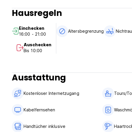
Hausregeln
Einchecken
Altersbegrenzung
Nichtra
16:00 - 21:00
Auschecken
Bis 10:00
Ausstattung
Kostenloser Internetzugang
Tours/To
Kabelfernsehen
Waschmög
Handtücher inklusive
Haartroc