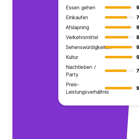
Essen gehen
9
Einkaufen
7
Afslapning
9
Verkehrsmittel
8
Sehenswürdigkeiten
9
Kultur
9
Nachtleben /
7
Party
Preis-
9
Leistungsverhältnis