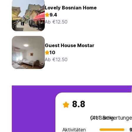
Lovely Bosnian Home
9.4
Ab €12.50
Guest House Mostar
10
Ab €12.50
8.8
Großartig
(411 Bewertunge
Aktivitäten
9