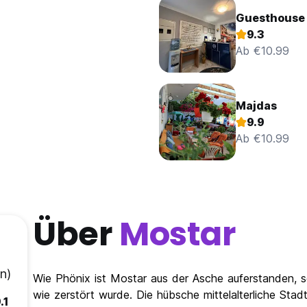
Guesthouse
9.3
Ab €10.99
Majdas
9.9
Ab €10.99
Über
Mostar
n)
Wie Phönix ist Mostar aus der Asche auferstanden, se
wie zerstört wurde. Die hübsche mittelalterliche Sta
.1