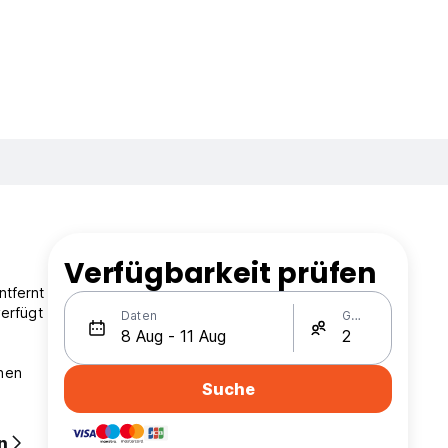
Verfügbarkeit prüfen
ntfernt
verfügt
Daten
Gäste
inen
Suche
n