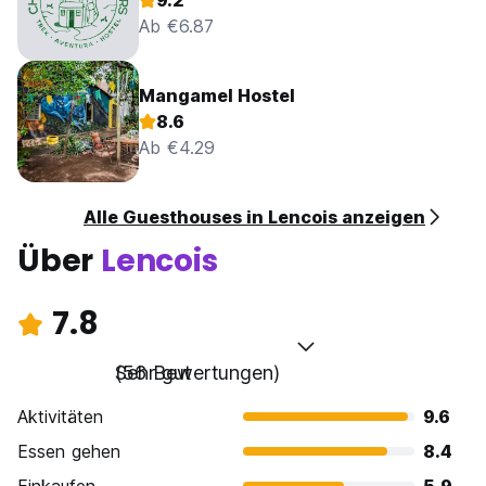
9.2
Ab €6.87
Mangamel Hostel
8.6
Ab €4.29
Alle Guesthouses in Lencois anzeigen
Über
Lencois
7.8
Sehr gut
(56 Bewertungen)
Aktivitäten
9.6
Essen gehen
8.4