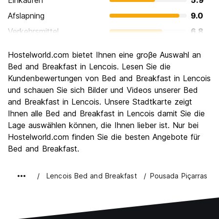
Einkaufen
5.9
Afslapning
9.0
Verkehrsmittel
6.8
Sehenswürdigkeiten
9.0
Hostelworld.com bietet Ihnen eine groβe Auswahl an
Kultur
7.7
Bed and Breakfast in Lencois. Lesen Sie die
Nachtleben / Party
Kundenbewertungen von Bed and Breakfast in Lencois
6.3
und schauen Sie sich Bilder und Videos unserer Bed
Preis-Leistungsverhältnis
7.9
and Breakfast in Lencois. Unsere Stadtkarte zeigt
Ihnen alle Bed and Breakfast in Lencois damit Sie die
Lage auswählen können, die Ihnen lieber ist. Nur bei
Hostelworld.com finden Sie die besten Angebote für
Bed and Breakfast.
Lencois Bed and Breakfast
Pousada Piçarras