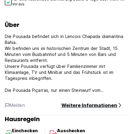
Voraus
Über
Die Pousada befindet sich in Lencois Chapada diamantina
Bahia.
Wir befinden uns im historischen Zentrum der Stadt, 15
Minuten vom Busbahnhof und 5 Minuten von Bars und
Restaurants entfernt.
Unsere Pousada verfügt über Familienzimmer mit
Klimaanlage, TV und Minibar und das Frühstück ist im
Tagespreis inbegriffen.
Die Pousada Piçarras, nur einen Steinwurf vom
Stadtzentrum von Lencois entfernt, bietet einen
angenehmen Aufenthalt. Erwachen Sie mit einem
Weitere Informationen
Melden
kostenlosen Frühstücksbuffet, bevor Sie den Komfort der
klimatisierten Zimmer genießen, die mit einem TV, einer
Hausregeln
Minibar und einem eigenen Bad ausgestattet sind.
Einchecken
Auschecken
Nutzen Sie die Gemeinschaftslounge, den Tourenschalter