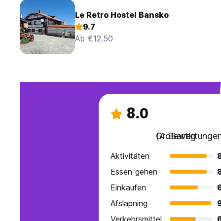
Le Retro Hostel Bansko
9.7
Ab €12.50
8.0
Großartig
(4 Bewertungen
Aktivitäten
Essen gehen
Einkaufen
Afslapning
Verkehrsmittel