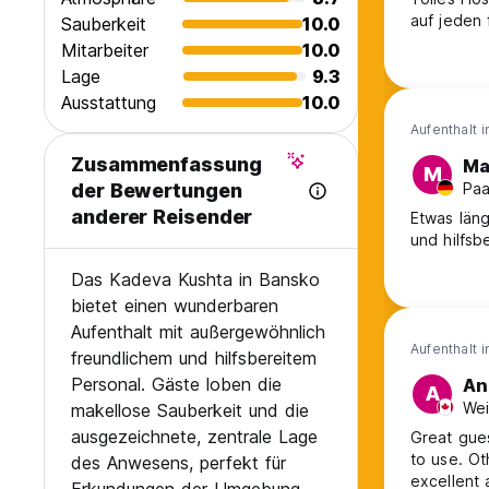
auf jeden 
Sauberkeit
10.0
Mitarbeiter
10.0
Lage
9.3
Ausstattung
10.0
Aufenthalt 
Zusammenfassung
Ma
M
Paa
der Bewertungen
anderer Reisender
Etwas läng
und hilfsb
Das Kadeva Kushta in Bansko
bietet einen wunderbaren
Aufenthalt mit außergewöhnlich
Aufenthalt 
freundlichem und hilfsbereitem
Personal. Gäste loben die
An
A
Wei
makellose Sauberkeit und die
ausgezeichnete, zentrale Lage
Great gues
to use. Ot
des Anwesens, perfekt für
excellent 