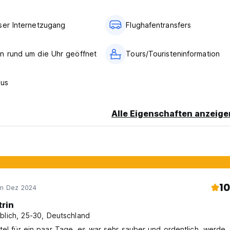
ser Internetzugang
Flughafentransfers
n rund um die Uhr geöffnet
Tours/Touristeninformation
Bus
Alle Eigenschaften anzeige
10
im Dez 2024
trin
blich, 25-30, Deutschland
tel für ein paar Tage, es war sehr sauber und ordentlich, werde