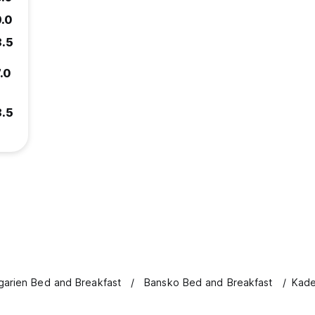
9.0
8.5
.0
8.5
garien Bed and Breakfast
Bansko Bed and Breakfast
Kade