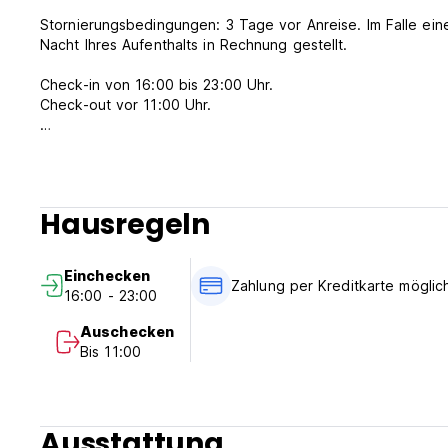
Stornierungsbedingungen: 3 Tage vor Anreise. Im Falle ein
Nacht Ihres Aufenthalts in Rechnung gestellt.
Check-in von 16:00 bis 23:00 Uhr.
Check-out vor 11:00 Uhr.
Zahlung bei der Ankunft per Bargeld, Kredit- und Debitkart
Diese Unterkunft kann Ihre Karte vor der Ankunft vorautori
Steuern nicht inbegriffen - 1,00 €
Hausregeln
Frühstück nicht inbegriffen.
Allgemein:
Einchecken
24-Stunden-Rezeption.
Zahlung per Kreditkarte möglic
16:00 - 23:00
Keine Ausgangssperre.
(Auto-translated from original language)
Auschecken
Bis 11:00
Ausstattung