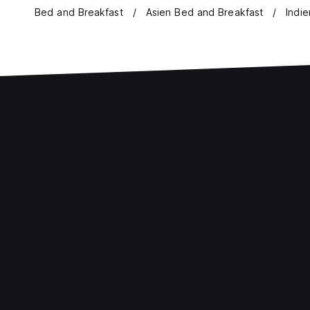
Bed and Breakfast
Asien Bed and Breakfast
Indi