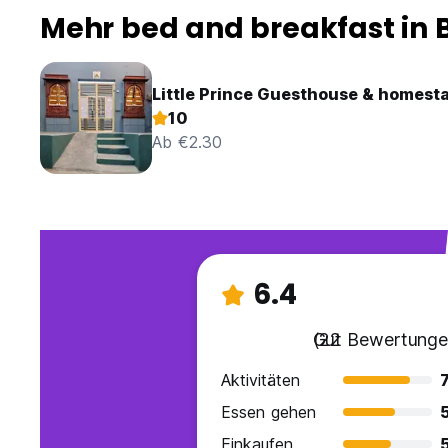
Mehr bed and breakfast in 
Little Prince Guesthouse & homest
10
Ab €2.30
6.4
Gut
(22 Bewertunge
Aktivitäten
7
Essen gehen
Einkaufen