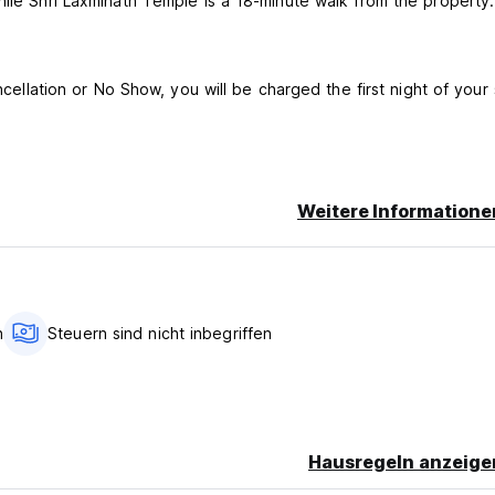
hile Shri Laxminath Temple is a 18-minute walk from the property.
ncellation or No Show, you will be charged the first night of your 
Weitere Informatione
ge.
h
Steuern sind nicht inbegriffen
Hausregeln anzeige