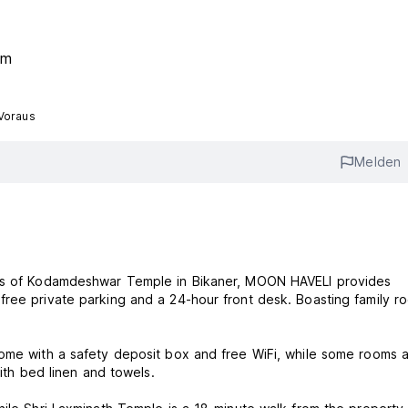
um
Voraus
Melden
res of Kodamdeshwar Temple in Bikaner, MOON HAVELI provides
free private parking and a 24-hour front desk. Boasting family r
come with a safety deposit box and free WiFi, while some rooms a
with bed linen and towels.