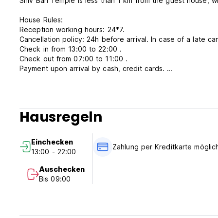
Shiv Bari Temple is less than 1 km from the guest house, w
House Rules:
Reception working hours: 24*7.
Cancellation policy: 24h before arrival. In case of a late ca
Check in from 13:00 to 22:00 .
Check out from 07:00 to 11:00 .
Payment upon arrival by cash, credit cards.
Taxes not included - 12.00%
Breakfast not included.
No curfew.
We do not accept customers younger than 18+ years of a
Hausregeln
Einchecken
Zahlung per Kreditkarte möglic
13:00 - 22:00
Auschecken
Bis 09:00