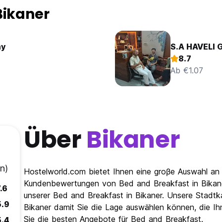
Bikaner
ay
S.A HAVELI
8.7
Ab €1.07
Über
Bikaner
n)
Hostelworld.com bietet Ihnen eine groβe Auswahl an 
Kundenbewertungen von Bed and Breakfast in Bikane
.6
unserer Bed and Breakfast in Bikaner. Unsere Stadtka
5.9
Bikaner damit Sie die Lage auswählen können, die Ihn
Sie die besten Angebote für Bed and Breakfast.
5.4