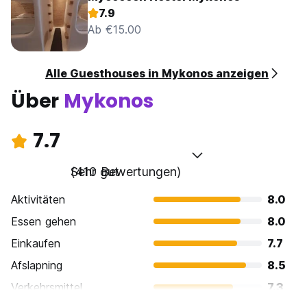
7.9
Ab €15.00
Alle Guesthouses in Mykonos anzeigen
Über
Mykonos
7.7
Sehr gut
(410 Bewertungen)
Aktivitäten
8.0
Essen gehen
8.0
Einkaufen
7.7
Afslapning
8.5
Verkehrsmittel
7.3