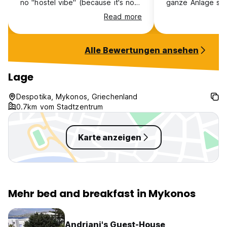
no "hostel vibe" (because it's no
ganze Anlage seh
hostel), everything was okay. If
einfach nur toll. Ausstattung im
Read more
you need a bed on Mykonos,
Zimmer super, Kü
because you are travelling
Wasderkocher , G
through or catching a flight, this is
Besteck für 2, TV
Alle Bewertungen ansehen
perfect.
Lage
Despotika, Mykonos, Griechenland
0.7km vom Stadtzentrum
Karte anzeigen
Mehr bed and breakfast in Mykonos
Andriani's Guest-House