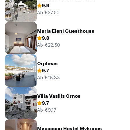
9.9
Ab €27.50
Maria Eleni Guesthouse
9.8
Ab €22.50
Orpheas
9.7
Ab €18.33
Villa Vasilis Ornos
9.7
Ab €9.17
Mycocoon Hostel Mykonos