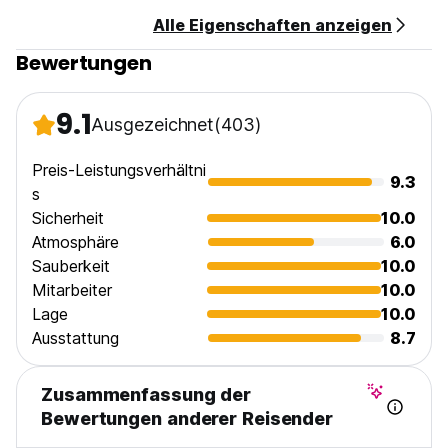
Wir akzeptieren Kreditkarte und Bargeld
Alle Eigenschaften anzeigen
Check -in: 14.00
Bewertungen
Schauen Sie sich an: 11.30-12.00
Steuer nicht enthalten (Auto-translated from original
9.1
Ausgezeichnet
(403)
language)
Preis-Leistungsverhältni
9.3
s
Sicherheit
10.0
Atmosphäre
6.0
Sauberkeit
10.0
Mitarbeiter
10.0
Lage
10.0
Ausstattung
8.7
Zusammenfassung der
Bewertungen anderer Reisender