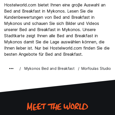
Sehenswürdigkeiten
7.5
Hostelworld.com bietet Ihnen eine groβe Auswahl an
Kultur
7.0
Bed and Breakfast in Mykonos. Lesen Sie die
Nachtleben / Party
Kundenbewertungen von Bed and Breakfast in
9.1
Mykonos und schauen Sie sich Bilder und Videos
Preis-Leistungsverhältnis
6.4
unserer Bed and Breakfast in Mykonos. Unsere
Stadtkarte zeigt Ihnen alle Bed and Breakfast in
Mykonos damit Sie die Lage auswählen können, die
Ihnen lieber ist. Nur bei Hostelworld.com finden Sie die
besten Angebote für Bed and Breakfast.
Mykonos Bed and Breakfast
Morfoulas Studios