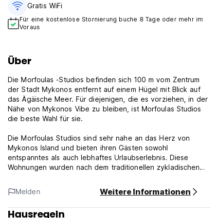
Gratis WiFi
Für eine kostenlose Stornierung buche 8 Tage oder mehr im
Voraus
Über
Die Morfoulas -Studios befinden sich 100 m vom Zentrum
der Stadt Mykonos entfernt auf einem Hügel mit Blick auf
das Ägäische Meer. Für diejenigen, die es vorziehen, in der
Nähe von Mykonos Vibe zu bleiben, ist Morfoulas Studios
die beste Wahl für sie.
Die Morfoulas Studios sind sehr nahe an das Herz von
Mykonos Island und bieten ihren Gästen sowohl
entspanntes als auch lebhaftes Urlaubserlebnis. Diese
Wohnungen wurden nach dem traditionellen zykladischen
Architekturstil gebaut, und einer ihrer vielen Vorteile ist die
unglaubliche Aussicht auf die Stadt Mykonos und den Hafen
Weitere Informationen
Melden
der Insel (die meisten Studios haben diese Aussicht).
Hausregeln
Morfoulas Room (Basic 3-Bett) sind mit Flachbildfernseher,