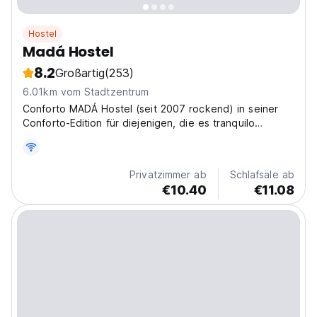
Hostel
Madá Hostel
8.2
Großartig
(253)
6.01km vom Stadtzentrum
Conforto MADÁ Hostel (seit 2007 rockend) in seiner
Conforto-Edition für diejenigen, die es tranquilo
möchten, direkt dort, wo das Herz der Stadt in Vila
Madalena pulsiert.
Privatzimmer ab
Schlafsäle ab
€10.40
€11.08