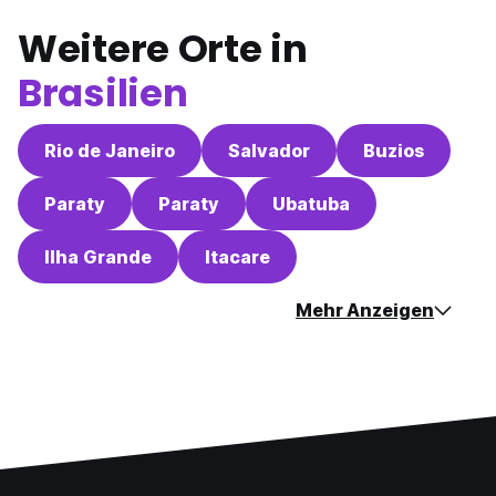
Weitere Orte in
Brasilien
Rio de Janeiro
Salvador
Buzios
Paraty
Paraty
Ubatuba
Ilha Grande
Itacare
Mehr Anzeigen