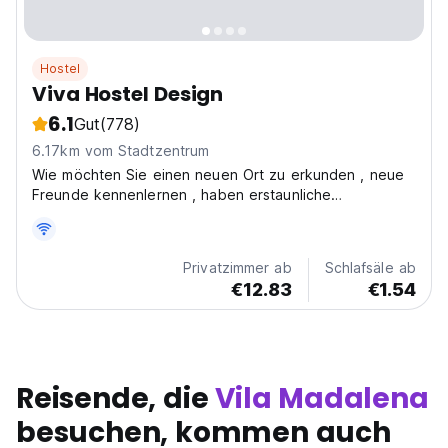
Hostel
Viva Hostel Design
6.1
Gut
(778)
6.17km vom Stadtzentrum
Wie möchten Sie einen neuen Ort zu erkunden , neue
Freunde kennenlernen , haben erstaunliche
Erfahrungen und zur gleichen Zeit das Gefühl, in den
Komfort und die Bequemlichkeit von zu Hause bist?
Viva Design Hostel bietet eine Erfahrung , die über
Privatzimmer ab
Schlafsäle ab
eine einfache...
€12.83
€1.54
Reisende, die
Vila Madalena
besuchen, kommen auch