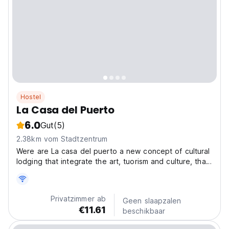
Hostel
La Casa del Puerto
6.0
Gut
(5)
2.38km vom Stadtzentrum
Were are La casa del puerto a new concept of cultural
lodging that integrate the art, tuorism and culture, that
offers a experience of the culture of the city in a just
place. This house has been restaurated, maintenemed
of original design created in 1869...
Privatzimmer ab
Geen slaapzalen
€11.61
beschikbaar