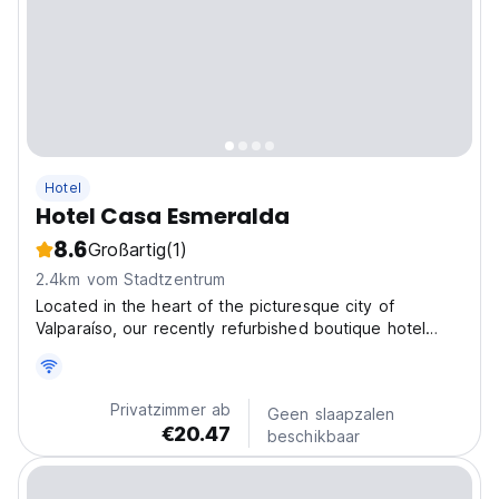
Hotel
Hotel Casa Esmeralda
8.6
Großartig
(1)
2.4km vom Stadtzentrum
Located in the heart of the picturesque city of
Valparaíso, our recently refurbished boutique hotel
offers a unique accommodation experience. In addition
to the individual comfort of the rooms, our guests have
access to a fully equipped shared kitchen, ideal...
Privatzimmer ab
Geen slaapzalen
€20.47
beschikbaar