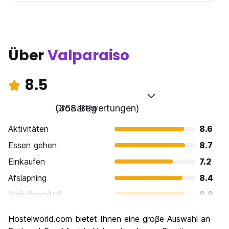
Über
Valparaiso
8.5
Großartig
(368 Bewertungen)
Aktivitäten
8.6
Essen gehen
8.7
Einkaufen
7.2
Afslapning
8.4
Verkehrsmittel
8.8
Sehenswürdigkeiten
8.9
Hostelworld.com bietet Ihnen eine groβe Auswahl an
Kultur
9.2