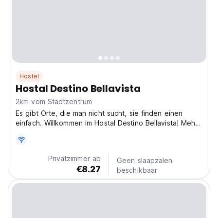
Hostel
Hostal Destino Bellavista
2km vom Stadtzentrum
Es gibt Orte, die man nicht sucht, sie finden einen
einfach. Willkommen im Hostal Destino Bellavista! Mehr
als nur ein Ort zum Schlafen, wir sind der
Ausgangspunkt für deine unvergessliche Geschichte in
Valparaíso. Erlebe die authentische Erfahrung von
Privatzimmer ab
Geen slaapzalen
Valparaíso...
€8.27
beschikbaar