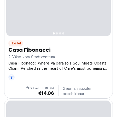
Hostel
Casa Fibonacci
2.83km vom Stadtzentrum
Casa Fibonacci: Where Valparaiso's Soul Meets Coastal
Charm Perched in the heart of Chile's most bohemian
port city, Casa Fibonacci isn't just a place to stay; it's
your canvas for experiencing Valparaiso's vibrant
artistry, hillside magic, and ocean-kissed...
Privatzimmer ab
Geen slaapzalen
€14.06
beschikbaar