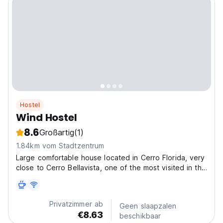
Hostel
Wind Hostel
8.6
Großartig
(1)
1.84km vom Stadtzentrum
Large comfortable house located in Cerro Florida, very
close to Cerro Bellavista, one of the most visited in the
city of Valparaiso, creating a very interesting tourist
vertex. Among the attractions that these hills share are
La Sebastiana, one of Pablo Neruda's...
Privatzimmer ab
Geen slaapzalen
€8.63
beschikbaar