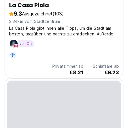
La Casa Piola
9.3
Ausgezeichnet
(103)
2.34km vom Stadtzentrum
La Casa Piola gibt Ihnen alle Tipps, um die Stadt am
besten, tagsüber und nachts zu entdecken. Außerdem
machen wir alles für die Menschen, die sich wie zu
vor Ort
Hause fühlen.
Privatzimmer ab
Schlafsäle ab
€8.21
€9.23