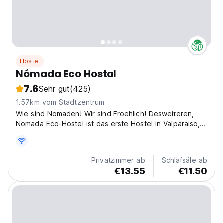
Hostel
Nómada Eco Hostal
7.6
Sehr gut
(425)
1.57km vom Stadtzentrum
Wie sind Nomaden! Wir sind Froehlich! Desweiteren,
Nomada Eco-Hostel ist das erste Hostel in Valparaiso,
dass ein internationales Nachhaltigkeitszertifikat
erhalten hat. Die Anerkennung hierfuer kam durch die
Reduzierung des … um 5 %. Wir recyceln, wir haben...
Privatzimmer ab
Schlafsäle ab
€13.55
€11.50