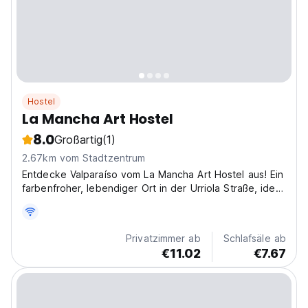
Hostel
La Mancha Art Hostel
8.0
Großartig
(1)
2.67km vom Stadtzentrum
Entdecke Valparaíso vom La Mancha Art Hostel aus! Ein
farbenfroher, lebendiger Ort in der Urriola Straße, ideal
um die kunstvollen Hügel zu erkunden. Eines der
besten Kunsthostels! (Auto-translated from original
language)
Privatzimmer ab
Schlafsäle ab
€11.02
€7.67