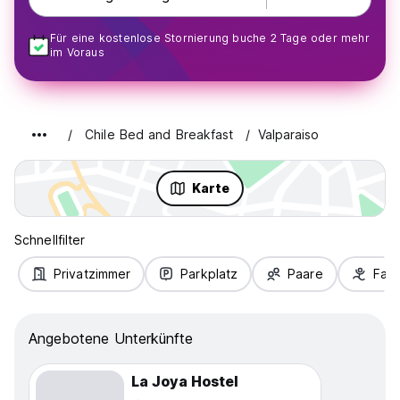
Für eine kostenlose Stornierung buche 2 Tage oder mehr
im Voraus
Chile Bed and Breakfast
Valparaiso
Karte
Schnellfilter
Privatzimmer
Parkplatz
Paare
Fami
Angebotene Unterkünfte
La Joya Hostel