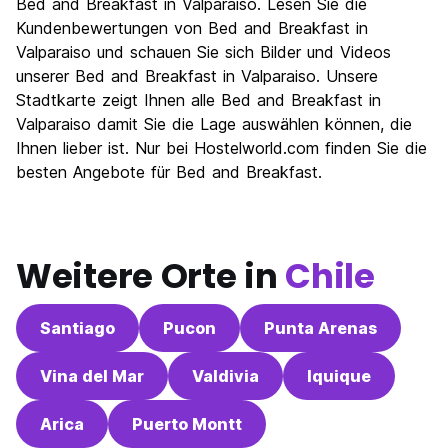
Bed and Breakfast in Valparaiso. Lesen Sie die
Nachtleben / Party
Kundenbewertungen von Bed and Breakfast in
8.2
Valparaiso und schauen Sie sich Bilder und Videos
Preis-Leistungsverhältnis
8.4
unserer Bed and Breakfast in Valparaiso. Unsere
Stadtkarte zeigt Ihnen alle Bed and Breakfast in
Valparaiso damit Sie die Lage auswählen können, die
Ihnen lieber ist. Nur bei Hostelworld.com finden Sie die
besten Angebote für Bed and Breakfast.
Weitere Orte in
Chile
Santiago
Pucon
Punta Arenas
Vina del Mar
Valdivia
Iquique
Arica
Puerto Montt