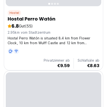
Hostel
Hostal Perro Watón
6.8
Gut
(55)
2.95km vom Stadtzentrum
Hostal Perro Watón is situated 8.4 km from Flower
Clock, 10 km from Wulff Castle and 12 km from
Valparaiso Sporting Club. Boasting a terrace, the hostel
is close to several noted attractions, around 1.7 km
from Caleta Portales Beach, 1.8 km from San Mateo...
Privatzimmer ab
Schlafsäle ab
€9.59
€8.63