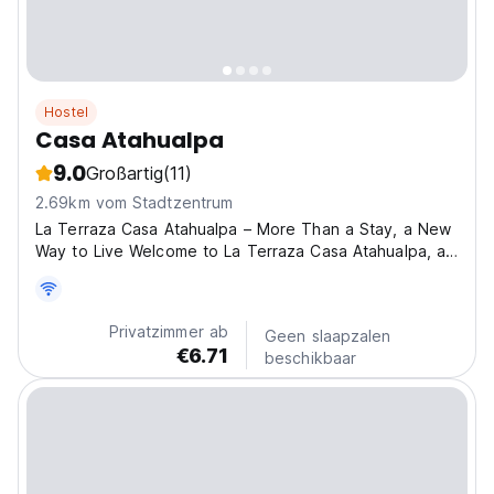
Hostel
Casa Atahualpa
9.0
Großartig
(11)
2.69km vom Stadtzentrum
La Terraza Casa Atahualpa – More Than a Stay, a New
Way to Live Welcome to La Terraza Casa Atahualpa, a
19th-century heritage house overlooking the colorful
hills of Valparaíso. Our home is not a typical hostel — it
is a living cultural space, a creative...
Privatzimmer ab
Geen slaapzalen
€6.71
beschikbaar