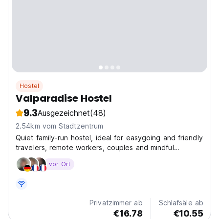
Hostel
Valparadise Hostel
9.3
Ausgezeichnet
(48)
2.54km vom Stadtzentrum
Quiet family-run hostel, ideal for easygoing and friendly
travelers, remote workers, couples and mindful
travelers. Most of our guests come from different parts
vor Ort
of Europe and North America, who love the homey
atmosphere and warm welcoming, they feel at home!...
Privatzimmer ab
Schlafsäle ab
€16.78
€10.55