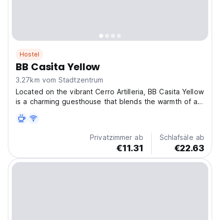
Hostel
BB Casita Yellow
3.27km vom Stadtzentrum
Located on the vibrant Cerro Artilleria, BB Casita Yellow
is a charming guesthouse that blends the warmth of a
home with the comfort of modern amenities. Perfect
for travellers seeking an authentic Valparaiso
experience, this bright and welcoming casita offers...
Privatzimmer ab
Schlafsäle ab
€11.31
€22.63