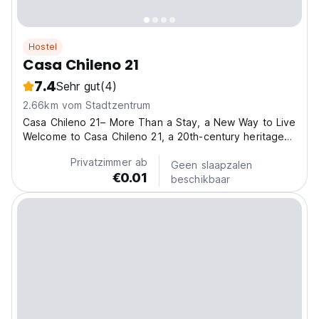
Hostel
Casa Chileno 21
7.4
Sehr gut
(4)
2.66km vom Stadtzentrum
Casa Chileno 21– More Than a Stay, a New Way to Live
Welcome to Casa Chileno 21, a 20th-century heritage
house overlooking the colourful hills of Valparaíso. Our
Privatzimmer ab
home is a living cultural space, a creative refuge, and a
Geen slaapzalen
€0.01
gateway to discovering Valparaíso from...
beschikbaar