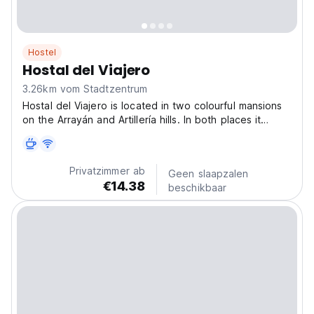
Hostel
Hostal del Viajero
3.26km vom Stadtzentrum
Hostal del Viajero is located in two colourful mansions
on the Arrayán and Artillería hills. In both places it
offers remodeled and cosy rooms just steps away from
the foundational neighbourhood of Valparaíso. It also
offers the option of exquisite and abundant...
Privatzimmer ab
Geen slaapzalen
€14.38
beschikbaar