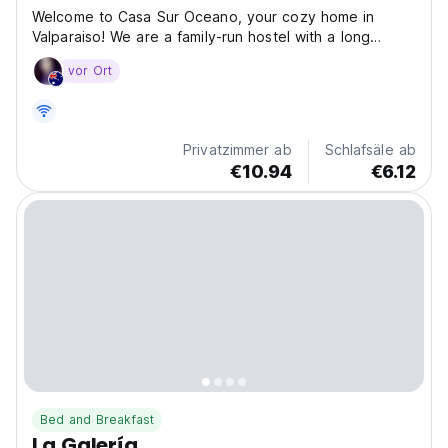
Welcome to Casa Sur Oceano, your cozy home in
Valparaiso! We are a family-run hostel with a long
history in the city's hostel industry. Our house is over
vor Ort
100 years old and it is located in a prime tourist area,
making it the perfect base to explore Valparaiso....
Privatzimmer ab
Schlafsäle ab
€10.94
€6.12
Bed and Breakfast
La Galería