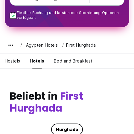
Flexible Buchung und kostenlose Stornierung Optionen
verfügbar.
Ägypten Hotels
First Hurghada
Hostels
Hotels
Bed and Breakfast
Beliebt in
First
Hurghada
Hurghada