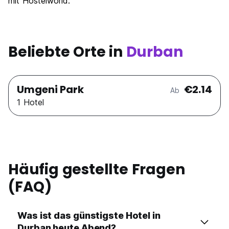
Nachtleben / Party
mit Hostelworld.
6.9
Preis-Leistungsverhältnis
7.7
Beliebte Orte in
Durban
Umgeni Park
€2.14
Ab
1 Hotel
Häufig gestellte Fragen
(FAQ)
Was ist das günstigste Hotel in
Durban heute Abend?