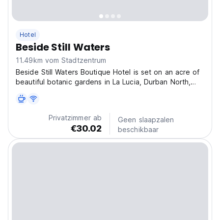
Hotel
Beside Still Waters
11.49km vom Stadtzentrum
Beside Still Waters Boutique Hotel is set on an acre of
beautiful botanic gardens in La Lucia, Durban North,
and is conveniently situated close to all major tourist
attractions. It’s a home away from home where you can
unwind in peace and quiet while taking...
Privatzimmer ab
Geen slaapzalen
€30.02
beschikbaar