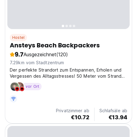
Hostel
Ansteys Beach Backpackers
9.7
Ausgezeichnet
(120)
7.29km vom Stadtzentrum
Der perfekte Strandort zum Entspannen, Erholen und
Vergessen des Alltagsstresses! 50 Meter vom Strand
von Ansteys Beach entfernt, einem grünen
vor Ort
Strandvorort 15 km vom Stadtzentrum von Durban
entfernt.
Privatzimmer ab
Schlafsäle ab
€10.72
€13.94