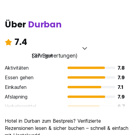
Über
Durban
7.4
Sehr gut
(37 Bewertungen)
Aktivitäten
7.8
Essen gehen
7.9
Einkaufen
7.1
Afslapning
7.9
Verkehrsmittel
6.7
Sehenswürdigkeiten
7.4
Hotel in Durban zum Bestpreis? Verifizierte
Kultur
7.5
Rezensionen lesen & sicher buchen – schnell & einfach