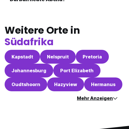
Weitere Orte in
Südafrika
Kapstadt
Nelspruit
Pretoria
Johannesburg
Port Elizabeth
Oudtshoorn
Hazyview
Hermanus
Mehr Anzeigen