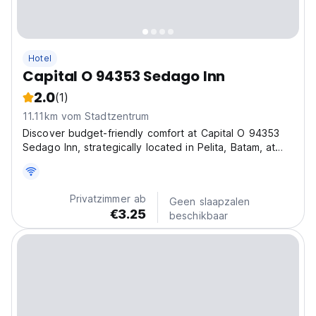
Hotel
Capital O 94353 Sedago Inn
2.0
(1)
11.11km vom Stadtzentrum
Discover budget-friendly comfort at Capital O 94353
Sedago Inn, strategically located in Pelita, Batam, at
Jalan Sriwijaya, Komplek Ruko Suri Graha No.11-12.
Perfect for business and leisure travelers, this inn
offers easy access to Batam’s bustling hubs...
Privatzimmer ab
Geen slaapzalen
€3.25
beschikbaar