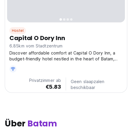
Hostel
Capital O Dory Inn
6.85km vom Stadtzentrum
Discover affordable comfort at Capital O Dory Inn, a
budget-friendly hotel nestled in the heart of Batam,
Indonesia. Strategically located at 23, Komplek Ruko
Parisa Center Blok B No.23, Jalan Kavling Lama,
Sagulung, Batuaji, our inn offers easy access to...
Privatzimmer ab
Geen slaapzalen
€5.83
beschikbaar
Über
Batam