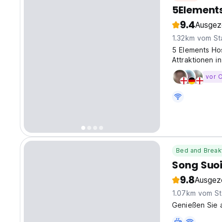
5Elements
9.4
Ausgez
1.32km vom St
5 Elements Hos
Attraktionen i
vor O
Bed and Break
Song Suo
9.8
Ausgez
1.07km vom St
Genießen Sie 