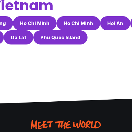
ietnam
ang
Ho Chi Minh
Ho Chi Minh
Hoi An
Da Lat
Phu Quoc Island