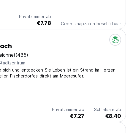
hnhofs. Ein tolles, zentral gelegenes Hotel zur Erkundung
to-translated from original language)
Privatzimmer ab
€7.78
Geen slaapzalen beschikbaar
each
eichnet
(485)
Stadtzentrum
e sich und entdecken Sie Leben ist ein Strand im Herzen
nellen Fischerdorfes direkt am Meeresufer.
Privatzimmer ab
Schlafsäle ab
€7.27
€8.40