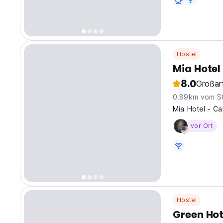
Hostel
Mia Hotel
8.0
Großar
0.89km vom S
Mia Hotel - C
vor Ort
Hostel
Green Ho