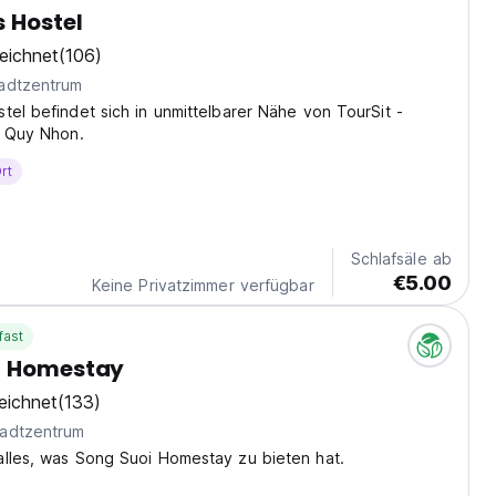
 Hostel
eichnet
(106)
adtzentrum
tel befindet sich in unmittelbarer Nähe von TourSit -
n Quy Nhon.
rt
Schlafsäle ab
€5.00
Keine Privatzimmer verfügbar
fast
i Homestay
eichnet
(133)
adtzentrum
alles, was Song Suoi Homestay zu bieten hat.