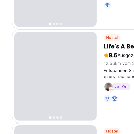
Flughafenbusba
der Stadt. (Au
Hostel
Life's A B
9.6
Ausgez
12.56km vom 
Entspannen Si
eines traditio
vor Ort
Hostel