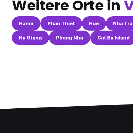
Weitere Orte in
V
Hanoi
Phan Thiet
Hue
Nha Tr
Ha Giang
Phong Nha
Cat Ba Island