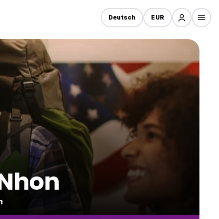
Deutsch
EUR
 Nhon
m