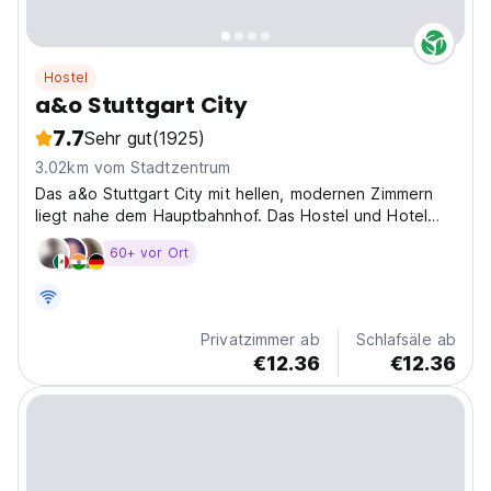
Hostel
a&o Stuttgart City
7.7
Sehr gut
(1925)
3.02km vom Stadtzentrum
Das a&o Stuttgart City mit hellen, modernen Zimmern
liegt nahe dem Hauptbahnhof. Das Hostel und Hotel
stellt Einzel-, Doppel- und Familienzimmer mit eigener
60+ vor Ort
Dusche und WC im Hotelteil und Mehrbettzimmer fuer 4
bis 8 Personen mit eigenem Bad und bequemen
Etagenbetten...
Privatzimmer ab
Schlafsäle ab
€12.36
€12.36