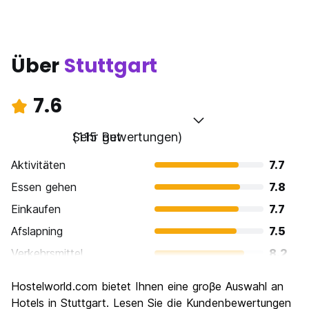
Über
Stuttgart
7.6
Sehr gut
(115 Bewertungen)
Aktivitäten
7.7
Essen gehen
7.8
Einkaufen
7.7
Afslapning
7.5
Verkehrsmittel
8.2
Sehenswürdigkeiten
7.5
Hostelworld.com bietet Ihnen eine groβe Auswahl an
Kultur
7.7
Hotels in Stuttgart. Lesen Sie die Kundenbewertungen