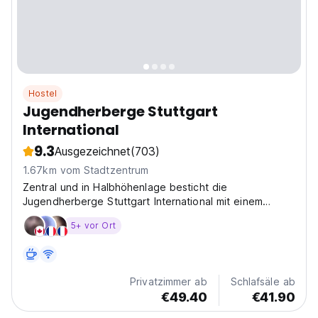
Hostel
Jugendherberge Stuttgart
International
9.3
Ausgezeichnet
(703)
1.67km vom Stadtzentrum
Zentral und in Halbhöhenlage besticht die
Jugendherberge Stuttgart International mit einem
atemberaubenden Blick über Stuttgart. Insgesamt
5+ vor Ort
umfasst die Jugendherberge 309 Betten in 94
Zimmern, die alle mit Dusche und WC ausgestattet sind.
Acht Zimmer sind...
Privatzimmer ab
Schlafsäle ab
€49.40
€41.90