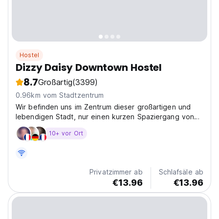
Hostel
Dizzy Daisy Downtown Hostel
8.7
Großartig
(3399)
0.96km vom Stadtzentrum
Wir befinden uns im Zentrum dieser großartigen und
lebendigen Stadt, nur einen kurzen Spaziergang von
den Sehenswürdigkeiten der Stadt entfernt. Wir
10+ vor Ort
verfügen über einen gemütlichen Aufenthaltsraum, der
mit TV, DVD und Internet ausgestattet ist.
Privatzimmer ab
Schlafsäle ab
€13.96
€13.96