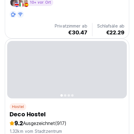
10+ vor Ort
der richtige Ort für Sie.
Privatzimmer ab
Schlafsäle ab
€30.47
€22.29
Hostel
Deco Hostel
9.2
Ausgezeichnet
(917)
1.32km vom Stadtzentrum