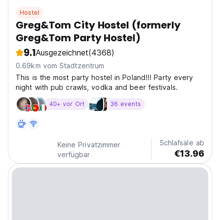
Hostel
Greg&Tom City Hostel (formerly
Greg&Tom Party Hostel)
9.1
Ausgezeichnet
(4368)
0.69km vom Stadtzentrum
This is the most party hostel in Poland!!! Party every
night with pub crawls, vodka and beer festivals.
40+ vor Ort
36 events
Schlafsäle ab
Keine Privatzimmer
€13.96
verfügbar