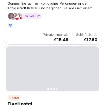
Gönnen Sie sich ein königliches Vergnügen in der
Königsstadt Krakau und beginnen Sie alles mit einem
stilvollen Hostel, das wir speziell für Sie geschaffen
10+ vor Ort
haben. Das Deco Hostel wurde im Juni 2005 eröffnet
...
Privatzimmer ab
Schlafsäle ab
€15.49
€17.60
Hostel
FiveHostel