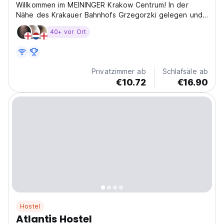
Willkommen im MEININGER Krakow Centrum! In der
Nähe des Krakauer Bahnhofs Grzegorzki gelegen und
nur wenige Minuten mit der Straßenbahn von der
40+ vor Ort
Altstadt entfernt. Unsere Zimmer bieten alles, was Sie
für einen Aufenthalt in Krakau benötigen.
Privatzimmer ab
Schlafsäle ab
€10.72
€16.90
Hostel
Atlantis Hostel