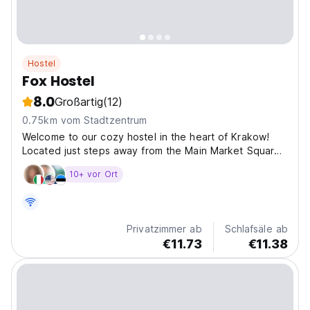
Hostel
Fox Hostel
8.0
Großartig
(12)
0.75km vom Stadtzentrum
Welcome to our cozy hostel in the heart of Krakow!
Located just steps away from the Main Market Square
and the city’s top attractions, at Fox Hostel we offer
10+ vor Ort
comfortable rooms, free Wi-Fi, and a friendly
atmosphere. The hostel is perfect for solo travelers,...
Privatzimmer ab
Schlafsäle ab
€11.73
€11.38