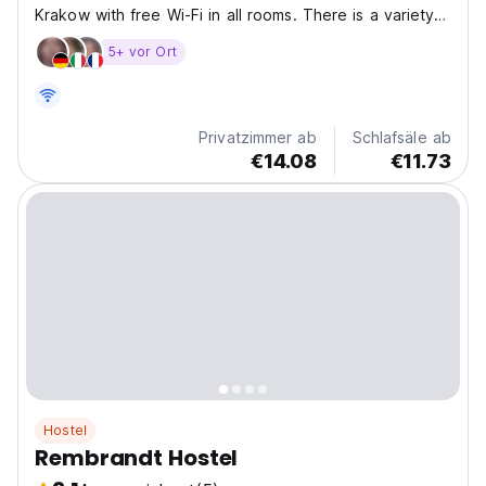
Krakow with free Wi-Fi in all rooms. There is a variety
of accommodation options available, from family rooms
5+ vor Ort
with a Queensize bed to a bed in a dormitory.
Bathrooms are equipped with showers and a...
Privatzimmer ab
Schlafsäle ab
€14.08
€11.73
Hostel
Rembrandt Hostel