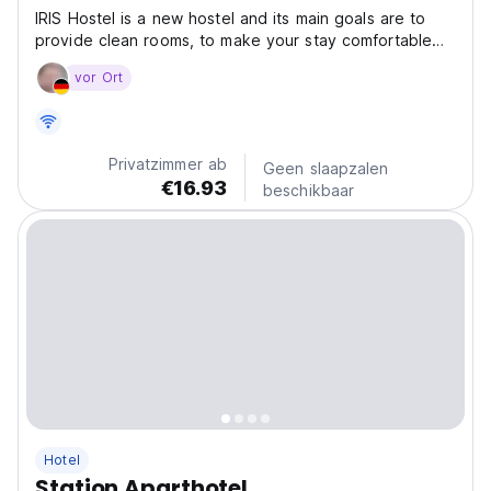
IRIS Hostel is a new hostel and its main goals are to
provide clean rooms, to make your stay comfortable
and to create the best ambiance possible! Our hostel
vor Ort
is located just in 5 minutes from the main station and
Galeria Krakowska the shopping center. Slow...
Privatzimmer ab
Geen slaapzalen
€16.93
beschikbaar
Hotel
Station Aparthotel