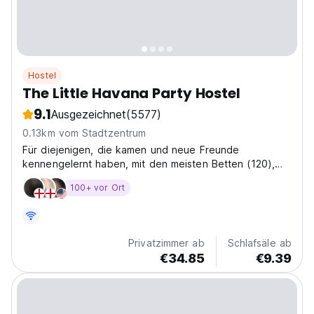
Hostel
The Little Havana Party Hostel
9.1
Ausgezeichnet
(5577)
0.13km vom Stadtzentrum
Für diejenigen, die kamen und neue Freunde
kennengelernt haben, mit den meisten Betten (120),
den meisten Bars (3), der ultra-zentralen Lage und in
100+ vor Ort
der Nähe der besten Clubs.
Privatzimmer ab
Schlafsäle ab
€34.85
€9.39