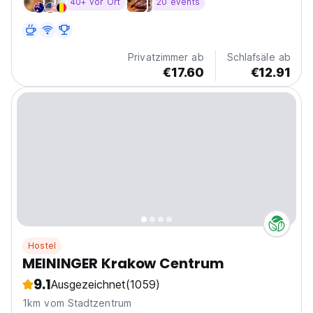
40+ vor Ort
20 events
Privatzimmer ab
Schlafsäle ab
€17.60
€12.91
Hostel
MEININGER Krakow Centrum
9.1
Ausgezeichnet
(1059)
1km vom Stadtzentrum