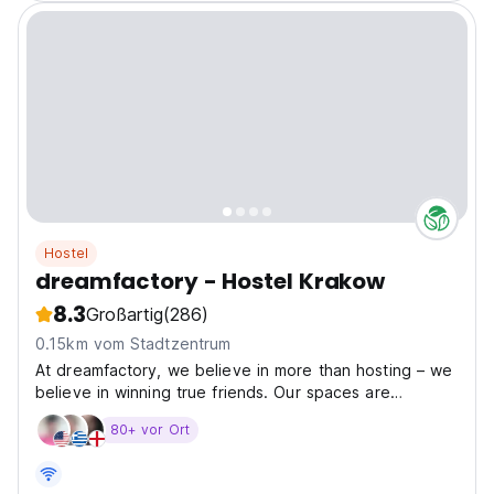
Hostel
dreamfactory - Hostel Krakow
8.3
Großartig
(286)
0.15km vom Stadtzentrum
At dreamfactory, we believe in more than hosting – we
believe in winning true friends. Our spaces are
designed for real human connection, where honesty,
80+ vor Ort
authenticity, and friendship turn every stay into
something bigger than travel. Come as a guest, leave...