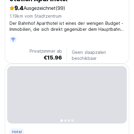
9.4
Ausgezeichnet
(99)
1.19km vom Stadtzentrum
Der Bahnhof Aparthotel ist eines der wenigen Budget -
Immobilien, die sich direkt gegenüber dem Hauptbahn
des Hauptbahns Krakau und dem Hauptbahn befinden.
Die Gäste genießen unsere Annehmlichkeiten und die
einfache Zugänglichkeit zu einem attraktiven Preis
Privatzimmer ab
Geen slaapzalen
€15.96
beschikbaar
Hotel