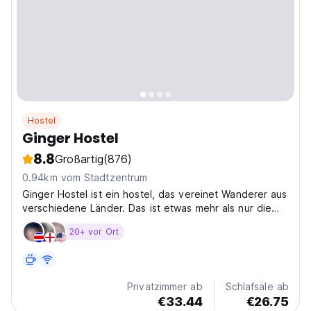
Hostel
Ginger Hostel
8.8
Großartig
(876)
0.94km vom Stadtzentrum
Ginger Hostel ist ein hostel, das vereinet Wanderer aus
verschiedene Länder. Das ist etwas mehr als nur die
Unterkunft, wir möchten unseren Gästen die
20+ vor Ort
Möglichkeit mit anderen Wanderern sich zu entspannen
geben. Ginger Hostel befindet sich in 5 Minuten von...
Privatzimmer ab
Schlafsäle ab
€33.44
€26.75