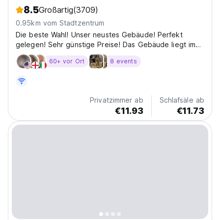
8.5
Großartig
(3709)
0.95km vom Stadtzentrum
Die beste Wahl! Unser neustes Gebäude! Perfekt
gelegen! Sehr günstige Preise! Das Gebäude liegt im
Herzen der Altstadt von Krakau. Nur 3 Minuten zu Fuß
60+ vor Ort
8 events
von dem Wawel Schlossberg und 5 Minuten zu Fuß von
dem Rynek (Marktplatz) entfernt. Sie brauchen nur
die...
Privatzimmer ab
Schlafsäle ab
€11.93
€11.73