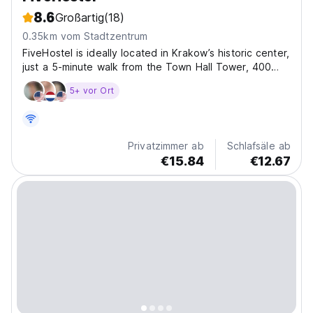
8.6
Großartig
(18)
0.35km vom Stadtzentrum
FiveHostel is ideally located in Krakow’s historic center,
just a 5-minute walk from the Town Hall Tower, 400
meters from the Main Market Square, and close to the
5+ vor Ort
Cloth Hall. Nearby attractions include Lost Souls Alley,
St. Mary's Basilica, and Wawel Royal...
Privatzimmer ab
Schlafsäle ab
€15.84
€12.67