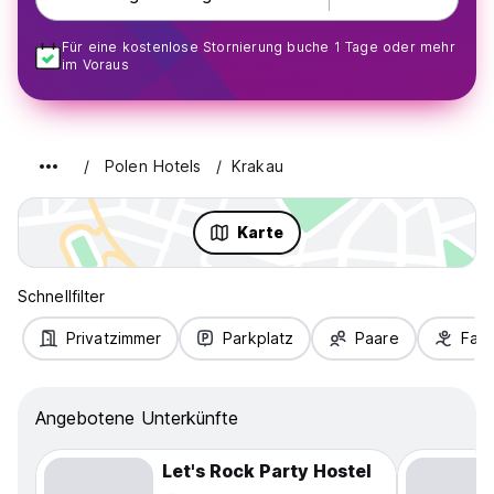
Für eine kostenlose Stornierung buche 1 Tage oder mehr
im Voraus
Polen Hotels
Krakau
Karte
Schnellfilter
Privatzimmer
Parkplatz
Paare
Fami
Angebotene Unterkünfte
Let's Rock Party Hostel