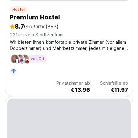
Hostel
Premium Hostel
8.7
Großartig
(893)
1.31km vom Stadtzentrum
Wir bieten Ihnen komfortable private Zimmer (vor allem
Doppelzimmer) und Mehrbettzimmer, jedes mit eigenem
Bad und Kabel-TV, kostenlosen Internetzugang und
vor Ort
Nutzung unserer voll ausgestatteten Hostel-Küche ...
Privatzimmer ab
Schlafsäle ab
€13.96
€11.97