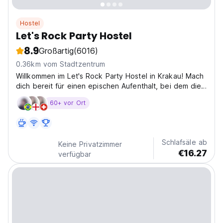
Hostel
Let's Rock Party Hostel
8.9
Großartig
(6016)
0.36km vom Stadtzentrum
Willkommen im Let's Rock Party Hostel in Krakau! Mach
dich bereit für einen epischen Aufenthalt, bei dem die
Musik laut ist, die Drinks fließen und die Energie
60+ vor Ort
ansteckend ist! Im Let's Rock sind wir stolz darauf,
mehr zu sein als nur ein Schlafplatz – wir...
Schlafsäle ab
Keine Privatzimmer
€16.27
verfügbar