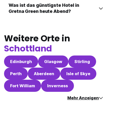
Was ist das günstigste Hotel in
Gretna Green heute Abend?
Weitere Orte in
Schottland
Edinburgh
Glasgow
Stirling
Perth
Aberdeen
Isle of Skye
Fort William
Inverness
Mehr Anzeigen