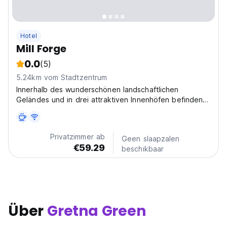
Hotel
Mill Forge
0.0
(5)
5.24km vom Stadtzentrum
Innerhalb des wunderschönen landschaftlichen
Geländes und in drei attraktiven Innenhöfen befinden
sich 33 komfortable Gästezimmer. Die Mühle Forge ist
ein entzückendes familiengeführtes Hotel ist in der
rollenden Landschaft in Südschottland eingebettet.
Privatzimmer ab
Geen slaapzalen
€59.29
beschikbaar
Über
Gretna Green