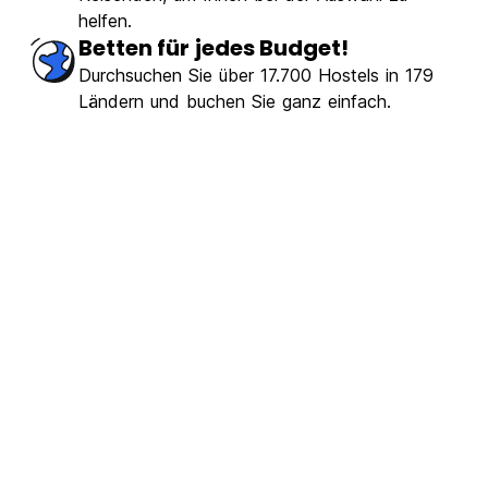
gezeichnet
(328)
helfen.
Betten für jedes Budget!
€15.00
Ab
Durchsuchen Sie über 17.700 Hostels in 179
Ländern und buchen Sie ganz einfach.