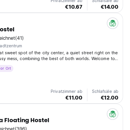
Privatzimmer ab
Schlafsäle ab
€10.67
€14.00
ostel
eichnet
(41)
adtzentrum
t sweet spot of the city center, a quiet street right on the
usy mess, combining the best of both worlds. Welcome to
l, where you’ll have a good rest in your bunk bed that was
or Ort
ade from crude materials,...
Privatzimmer ab
Schlafsäle ab
€11.00
€12.00
 Floating Hostel
eichnet
(396)