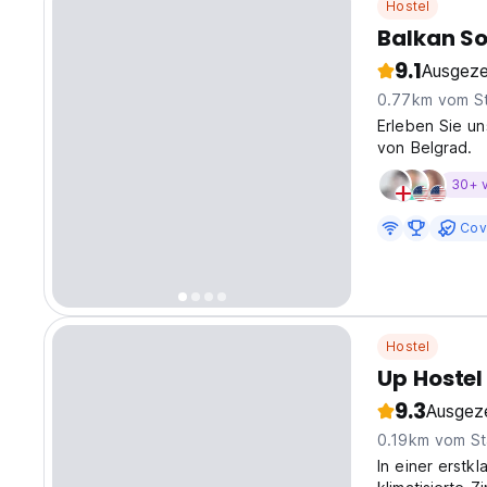
Hostel
Balkan So
9.1
Ausgeze
0.77km vom S
Erleben Sie un
von Belgrad.
30+ 
Cov
Hostel
Up Hostel
9.3
Ausgez
0.19km vom St
In einer erstk