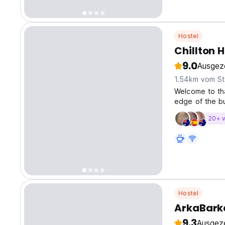
Hostel
Chillton H
9.0
Ausgez
1.54km vom St
Welcome to tha
edge of the b
Chillton Hoste
20+ v
designed and m
Hostel
ArkaBarka
9.3
Ausgez