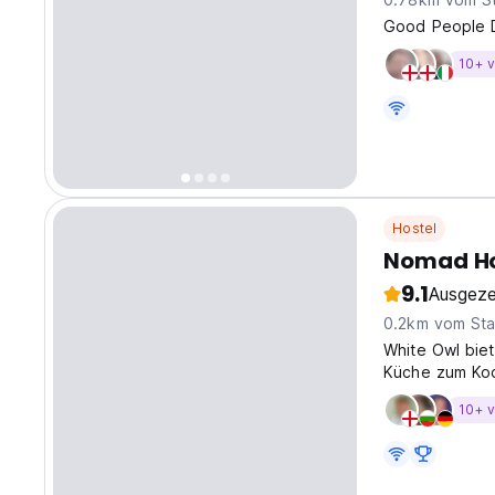
Good People D
10+ v
Hostel
Nomad Ho
9.1
Ausgeze
0.2km vom Sta
White Owl biet
Küche zum Koc
Lampen, Büche
10+ v