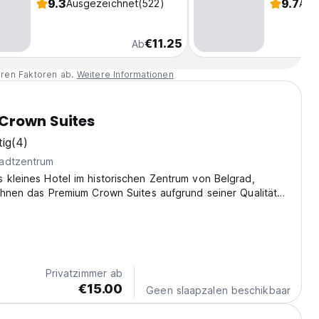
9.3
9.7
Ausgezeichnet
(522)
Aus
€11.25
Ab
eren Faktoren ab.
Weitere Informationen
Crown Suites
tig
(4)
adtzentrum
 kleines Hotel im historischen Zentrum von Belgrad,
 Ihnen das Premium Crown Suites aufgrund seiner Qualität
 den besten Preis in der Stadt.
Privatzimmer ab
€15.00
Geen slaapzalen beschikbaar