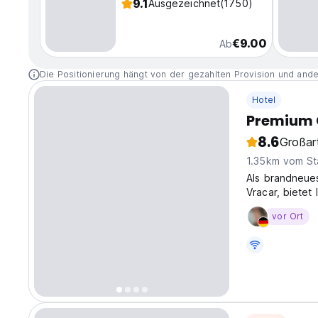
9.1
Ausgezeichnet
(1750)
€9.00
Ab
Die Positionierung hängt von der gezahlten Provision und and
Hotel
Premium 
8.6
Großar
1.35km vom St
Als brandneues
Vracar, bietet
der Unterkunft
vor Ort