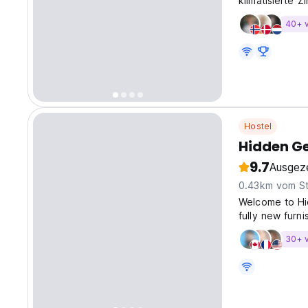
klimatisierte 
40+ 
Hostel
Hidden G
9.7
Ausgez
0.43km vom S
Welcome to Hi
fully new furni
Simina. Which 
30+ 
away from all t