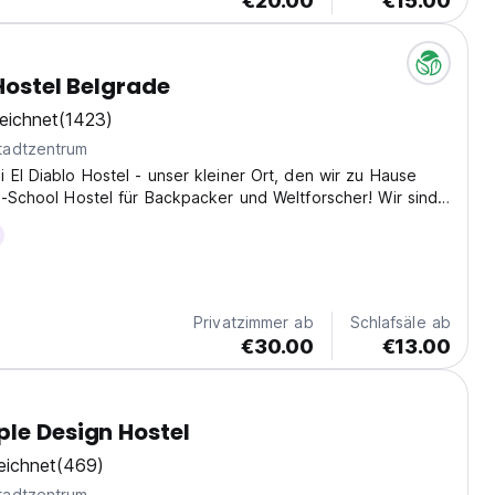
€20.00
€15.00
 Hostel Belgrade
eichnet
(1423)
tadtzentrum
 El Diablo Hostel - unser kleiner Ort, den wir zu Hause
 -School Hostel für Backpacker und Weltforscher! Wir sind
ch und gemütlich im Stadtzentrum mit einem riesigen Herzen
ter, und wir sind immer hier,...
Privatzimmer ab
Schlafsäle ab
€30.00
€13.00
le Design Hostel
eichnet
(469)
tadtzentrum