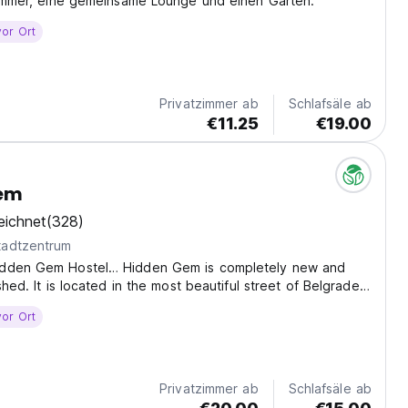
Zimmer, eine gemeinsame Lounge und einen Garten.
vor Ort
Privatzimmer ab
Schlafsäle ab
€11.25
€19.00
em
eichnet
(328)
tadtzentrum
dden Gem Hostel… Hidden Gem is completely new and
shed. It is located in the most beautiful street of Belgrade,
means definitely the heart of the city. Just a few steps
vor Ort
he important points in Belgrade,...
Privatzimmer ab
Schlafsäle ab