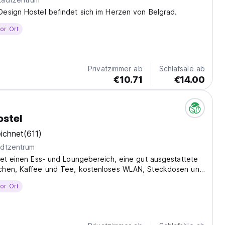
esign Hostel befindet sich im Herzen von Belgrad.
or Ort
Privatzimmer ab
Schlafsäle ab
€10.71
€14.00
stel
ichnet
(611)
dtzentrum
et einen Ess- und Loungebereich, eine gut ausgestattete
hen, Kaffee und Tee, kostenloses WLAN, Steckdosen und
r zum Lesen vor dem Schlafengehen.
or Ort