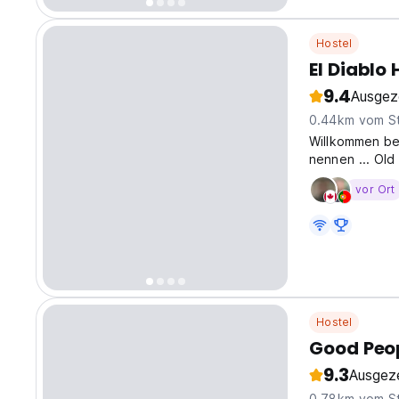
Hostel
El Diablo
9.4
Ausgez
0.44km vom S
Willkommen bei
nennen ... Old
cool, freundli
vor Ort
und viel Charak
Hostel
Good Peop
9.3
Ausgez
0.78km vom S