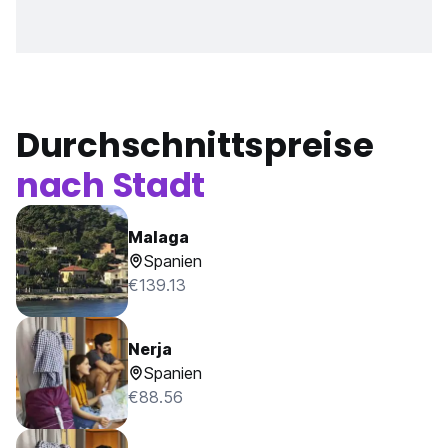
Durchschnittspreise
nach Stadt
Malaga
Spanien
€139.13
Nerja
Spanien
€88.56