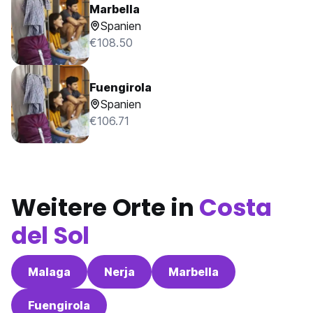
Marbella
Spanien
€108.50
Fuengirola
Spanien
€106.71
Weitere Orte in
Costa
del Sol
Malaga
Nerja
Marbella
Fuengirola