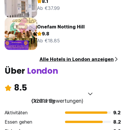
8.1
Ab €37.99
Onefam Notting Hill
9.8
Ab €18.85
Alle Hotels in London anzeigen
Über
London
8.5
Großartig
(12911 Bewertungen)
Aktivitäten
9.2
Essen gehen
8.2