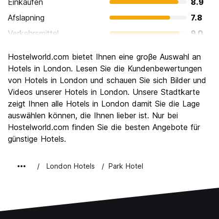
Einkaufen
8.9
Afslapning
7.8
Verkehrsmittel
9.0
Sehenswürdigkeiten
9.4
Hostelworld.com bietet Ihnen eine groβe Auswahl an
Kultur
9.3
Hotels in London. Lesen Sie die Kundenbewertungen
Nachtleben / Party
von Hotels in London und schauen Sie sich Bilder und
8.4
Videos unserer Hotels in London. Unsere Stadtkarte
Preis-Leistungsverhältnis
6.6
zeigt Ihnen alle Hotels in London damit Sie die Lage
auswählen können, die Ihnen lieber ist. Nur bei
Hostelworld.com finden Sie die besten Angebote für
günstige Hotels.
London Hotels
Park Hotel