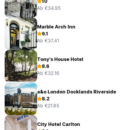
10
Ab €34.95
Marble Arch Inn
9.1
Ab €37.41
Tony's House Hotel
8.6
Ab €32.16
a&o London Docklands Riverside
8.2
Ab €21.85
City Hotel Carlton