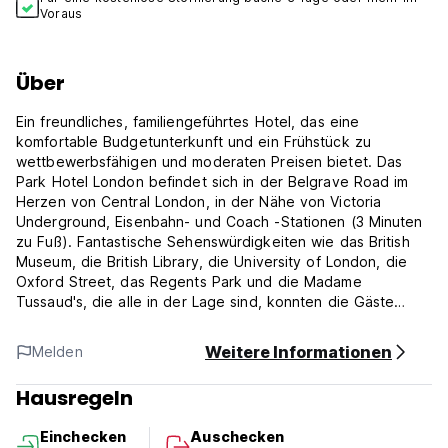
Voraus
Über
Ein freundliches, familiengeführtes Hotel, das eine
komfortable Budgetunterkunft und ein Frühstück zu
wettbewerbsfähigen und moderaten Preisen bietet. Das
Park Hotel London befindet sich in der Belgrave Road im
Herzen von Central London, in der Nähe von Victoria
Underground, Eisenbahn- und Coach -Stationen (3 Minuten
zu Fuß). Fantastische Sehenswürdigkeiten wie das British
Museum, die British Library, die University of London, die
Oxford Street, das Regents Park und die Madame
Tussaud's, die alle in der Lage sind, konnten die Gäste
nicht besser in der Lage sein, die Stadt zu erkunden.
Weitere Informationen
Melden
Parkhotelrichtlinien und -bedingungen:
Hausregeln
Stornierungsrichtlinie: 48h vor der Ankunft. Im Falle einer
verspäteten Stornierung oder keine Show wird Ihnen in der
Einchecken
Auschecken
ersten Nacht Ihres Aufenthalts berechnet.