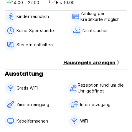
14:00 - 22:00
Bis 10:00
Diese Eigenschaft kann Ihre Karte vor Ihrer Ankunft
vorautieren, um Ihre Buchung zu sichern.
Zahlung per
24 -stündiger Empfang.
Kinderfreundlich
Kreditkarte möglich
Checken Sie von 14:00 bis 22:00 Uhr ein.
Schauen Sie sich von 07:00 bis 10:00 Uhr an.
Keine Sperrstunde
Nichtraucher
Zahlung bei Ankunft durch Kreditkarten, Debitkarten.
Steuern inbegriffen.
Steuern enthalten
Frühstück nicht inbegriffen.
Keine Ausgangssperre.
Kinderfreundlich.
Hausregeln anzeigen
Nichtraucher.
Ausstattung
Gratis Wifi.
Keine Haustiere erlaubt.
Rezeption rund um die
Straßenparkplätze zur Verfügung. (Auto-translated from
Gratis WiFi
Uhr geöffnet
original language)
Zimmerreinigung
Internetzugang
Kabelfernsehen
WiFi