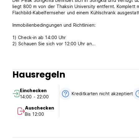
Der Peak SongKhla befindet sich in Songkla und verfügt 
liegt 800 m von der Thaksin University entfernt. Komplett 
Flachbild-Kabelfernseher und einem Kühlschrank ausgestat
Immobilienbedingungen und Richtlinien:
1) Check-in ab 14:00 Uhr
2) Schauen Sie sich vor 12:00 Uhr an
3) Rezeption Arbeitszeiten: 8:30 - 22:00
4) Zahlung bei Ankunft: Nur Bargeld.
5) Stornierung oder Änderung muss 3 Tage im Voraus vor
6) Frühstück ist nicht enthalten.
Hausregeln
7) Kein Rauchen im Zimmer, aber einen Raucherbereich. (Au
Einchecken
Kreditkarten nicht akzeptiert
14:00 - 22:00
Auschecken
Bis 12:00