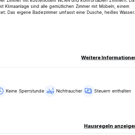
über Zimmer mit kostenlosem WLAN und komfortablen Zimmern. Da
mit Klimaanlage sind alle gemütlichen Zimmer mit Möbeln, einem
tet. Das eigene Badezimmer umfasst eine Dusche, heißes Wasser
Weitere Informatione
 der Ankunft vorgenommen werden.
to-translated from original language)
Keine Sperrstunde
Nichtraucher
Steuern enthalten
Hausregeln anzeige