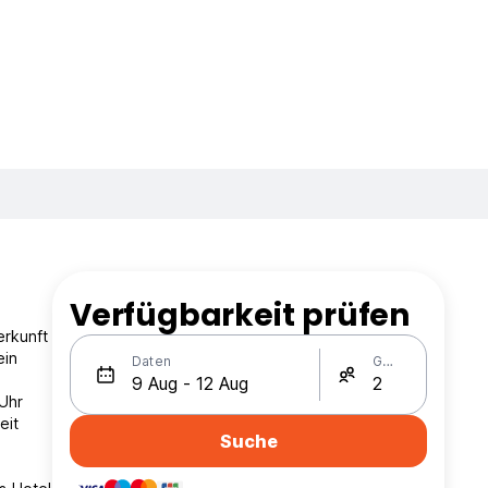
Verfügbarkeit prüfen
erkunft
ein
Daten
Gäste
 Uhr
eit
Suche