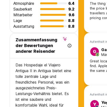
Atmosphäre
6.4
The thing 
the price 
Sauberkeit
9.2
travellers
Mitarbeiter
9.6
pricing co
Lage
8.8
I'm very p
Ausstattung
8.8
very flexi
shown and 
Zusammenfassung
Aufenthalt 
der Bewertungen
Ga
anderer Reisender
G
Män
Great loca
Das Hospedaje el Viajero
find. Appl
Antigua II in Antigua bietet eine
the same 
tolle zentrale Lage und
freundliches Personal, was ein
ausgezeichnetes Preis-
Leistungs-Verhältnis bietet. Es
Aufenthalt 
ist eine saubere und
Yo
Y
komfortable Wahl, ideal für