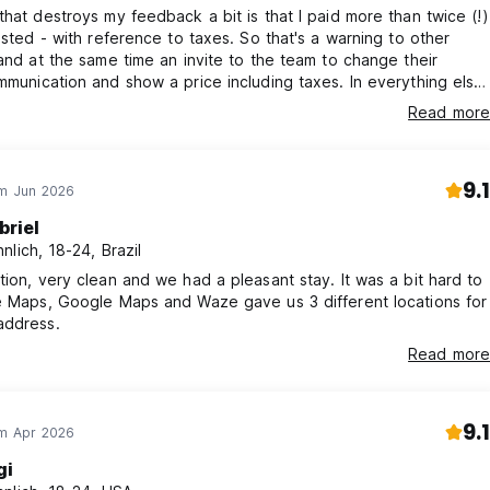
that destroys my feedback a bit is that I paid more than twice (!)
listed - with reference to taxes. So that's a warning to other
 and at the same time an invite to the team to change their
mmunication and show a price including taxes. In everything else,
ositive! The stuff is lovely, very helpful, well organized and also
Read more
ble, so that besides the huge difference between the price
paid, I had the perfect stay - thanks to them
9.1
im Jun 2026
briel
nlich, 18-24, Brazil
tion, very clean and we had a pleasant stay. It was a bit hard to
e Maps, Google Maps and Waze gave us 3 different locations for
address.
Read more
9.1
im Apr 2026
gi