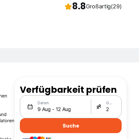
8.8
Großartig
(29)
Verfügbarkeit prüfen
inen
Daten
Gäste
und
latoren
Suche