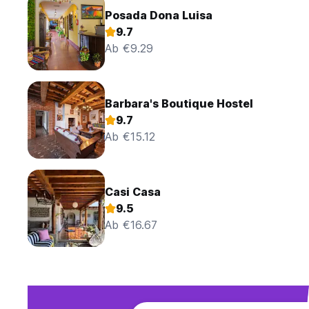
Posada Dona Luisa
9.7
Ab €9.29
Barbara's Boutique Hostel
9.7
Ab €15.12
Casi Casa
9.5
Ab €16.67