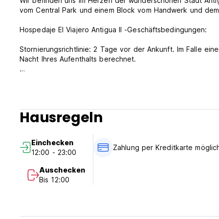
Wir befinden uns im Herzen der wunderschönen Stadt Antig
vom Central Park und einem Block vom Handwerk und dem l
Hospedaje El Viajero Antigua II -Geschäftsbedingungen:
Stornierungsrichtlinie: 2 Tage vor der Ankunft. Im Falle ei
Nacht Ihres Aufenthalts berechnet.
Check von 12:00 bis 23:00 Uhr ein.
Schauen Sie sich vor 11:00 Uhr an.
Zahlung bei Ankunft per Bargeld, Kreditkarten.
Hausregeln
Diese Eigenschaft kann Ihre Karte vor der Ankunft vorbere
5%.
Einchecken
Steuern inbegriffen
Zahlung per Kreditkarte möglic
12:00 - 23:00
Frühstück nicht inbegriffen.
Auschecken
24 Stunden Empfang. (Auto-translated from original langua
Bis 12:00