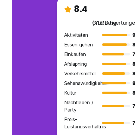
8.4
Großartig
(115 Bewertunge
Aktivitäten
9
Essen gehen
8
Einkaufen
7
Afslapning
8
Verkehrsmittel
8
Sehenswürdigkeiten
8
Kultur
8
Nachtleben /
7
Party
Preis-
7
Leistungsverhältnis