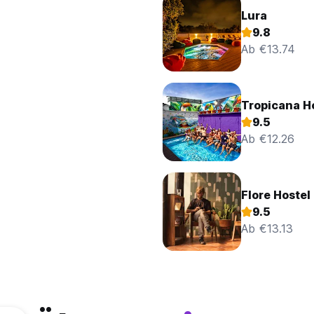
Lura
9.8
Ab €13.74
Tropicana H
9.5
Ab €12.26
Flore Hostel
9.5
Ab €13.13