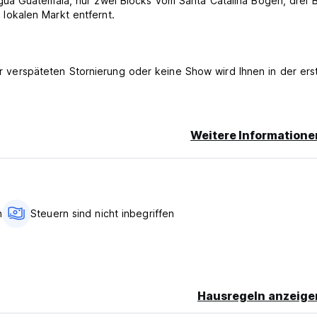
ua Guatemala, nur zwei Blocks vom Santa Catalina Bogen, drei 
okalen Markt entfernt.
ner verspäteten Stornierung oder keine Show wird Ihnen in der ers
Weitere Informatione
iten. Die Zahlung per Kredit- oder Debitkarte hat einen Zuschlag
h
Steuern sind nicht inbegriffen
ge)
Hausregeln anzeige