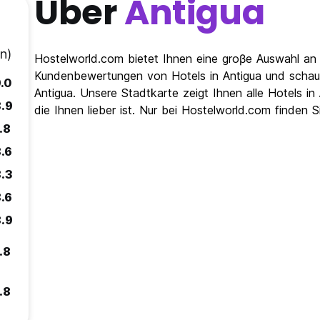
Über
Antigua
n)
Hostelworld.com bietet Ihnen eine groβe Auswahl an H
Kundenbewertungen von Hotels in Antigua und schauen
.0
Antigua. Unsere Stadtkarte zeigt Ihnen alle Hotels i
.9
die Ihnen lieber ist. Nur bei Hostelworld.com finden 
.8
.6
.3
.6
.9
.8
.8