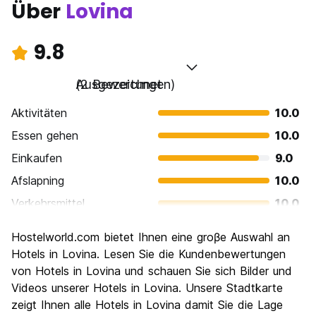
Über
Lovina
9.8
Ausgezeichnet
(2 Bewertungen)
Aktivitäten
10.0
Essen gehen
10.0
Einkaufen
9.0
Afslapning
10.0
Verkehrsmittel
10.0
Sehenswürdigkeiten
9.0
Hostelworld.com bietet Ihnen eine groβe Auswahl an
Kultur
10.0
Hotels in Lovina. Lesen Sie die Kundenbewertungen
Nachtleben / Party
von Hotels in Lovina und schauen Sie sich Bilder und
10.0
Videos unserer Hotels in Lovina. Unsere Stadtkarte
Preis-Leistungsverhältnis
10.0
zeigt Ihnen alle Hotels in Lovina damit Sie die Lage