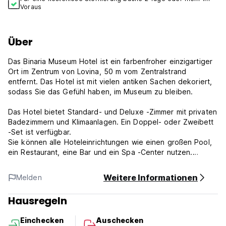
Voraus
Über
Das Binaria Museum Hotel ist ein farbenfroher einzigartiger
Ort im Zentrum von Lovina, 50 m vom Zentralstrand
entfernt. Das Hotel ist mit vielen antiken Sachen dekoriert,
sodass Sie das Gefühl haben, im Museum zu bleiben.
Das Hotel bietet Standard- und Deluxe -Zimmer mit privaten
Badezimmern und Klimaanlagen. Ein Doppel- oder Zweibett
-Set ist verfügbar.
Sie können alle Hoteleinrichtungen wie einen großen Pool,
ein Restaurant, eine Bar und ein Spa -Center nutzen.
Das hohe Licht des Hotels ist ein Museum mit einer
Weitere Informationen
Melden
Darstellung der privaten Sammlung antiker Dinge.
Hotell bietet Touren, Kochkurse, kulturelle Aktivitäten, Yoga
Hausregeln
-Kurse und Transportdienste an.
Einchecken
Auschecken
''' Eigentumsrichtlinien '''