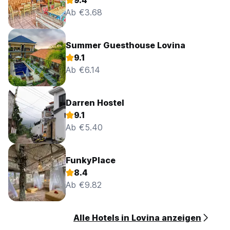
9.4
Ab €3.68
Summer Guesthouse Lovina
9.1
Ab €6.14
Darren Hostel
9.1
Ab €5.40
FunkyPlace
8.4
Ab €9.82
Alle Hotels in Lovina anzeigen