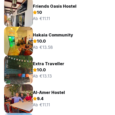
Friends Oasis Hostel
10
Ab €11.11
Hakaia Community
10.0
Ab €13.58
Extra Traveller
10.0
Ab €13.13
Al-Amer Hostel
9.4
Ab €11.11