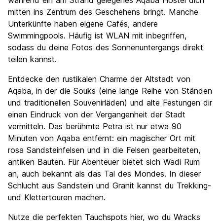
während ein am Strand gelegenes Aqaba Hostel dich
mitten ins Zentrum des Geschehens bringt. Manche
Unterkünfte haben eigene Cafés, andere
Swimmingpools. Häufig ist WLAN mit inbegriffen,
sodass du deine Fotos des Sonnenuntergangs direkt
teilen kannst.
Entdecke den rustikalen Charme der Altstadt von
Aqaba, in der die Souks (eine lange Reihe von Ständen
und traditionellen Souvenirläden) und alte Festungen dir
einen Eindruck von der Vergangenheit der Stadt
vermitteln. Das berühmte Petra ist nur etwa 90
Minuten von Aqaba entfernt: ein magischer Ort mit
rosa Sandsteinfelsen und in die Felsen gearbeiteten,
antiken Bauten. Für Abenteuer bietet sich Wadi Rum
an, auch bekannt als das Tal des Mondes. In dieser
Schlucht aus Sandstein und Granit kannst du Trekking-
und Klettertouren machen.
Nutze die perfekten Tauchspots hier, wo du Wracks