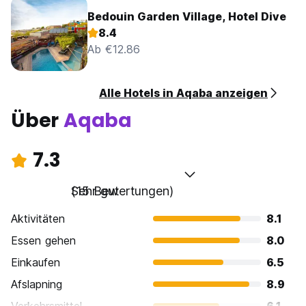
Bedouin Garden Village, Hotel Dive
8.4
Ab €12.86
Alle Hotels in Aqaba anzeigen
Über
Aqaba
7.3
Sehr gut
(15 Bewertungen)
Aktivitäten
8.1
Essen gehen
8.0
Einkaufen
6.5
Afslapning
8.9