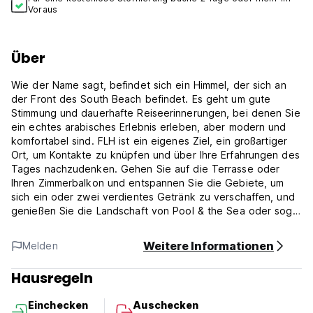
Voraus
Über
Wie der Name sagt, befindet sich ein Himmel, der sich an
der Front des South Beach befindet. Es geht um gute
Stimmung und dauerhafte Reiseerinnerungen, bei denen Sie
ein echtes arabisches Erlebnis erleben, aber modern und
komfortabel sind. FLH ist ein eigenes Ziel, ein großartiger
Ort, um Kontakte zu knüpfen und über Ihre Erfahrungen des
Tages nachzudenken. Gehen Sie auf die Terrasse oder
Ihren Zimmerbalkon und entspannen Sie die Gebiete, um
sich ein oder zwei verdientes Getränk zu verschaffen, und
genießen Sie die Landschaft von Pool & the Sea oder sogar
den Sonnenuntergang!
Es gibt auch ein Tauchzentrum, in dem Sie alle Ihre marinen
Weitere Informationen
Melden
Aktivitäten erfüllen können (Tauchen, Schnorcheln, Jetskier
... ETC) (Auto-translated from original language)
Hausregeln
Einchecken
Auschecken