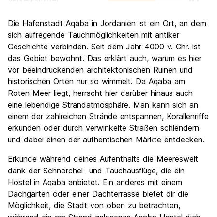
Verkehrsmittel
6.1
Sehenswürdigkeiten
6.9
Die Hafenstadt Aqaba in Jordanien ist ein Ort, an dem
Kultur
7.6
sich aufregende Tauchmöglichkeiten mit antiker
Nachtleben / Party
Geschichte verbinden. Seit dem Jahr 4000 v. Chr. ist
5.7
das Gebiet bewohnt. Das erklärt auch, warum es hier
Preis-Leistungsverhältnis
7.6
vor beeindruckenden architektonischen Ruinen und
historischen Orten nur so wimmelt. Da Aqaba am
Roten Meer liegt, herrscht hier darüber hinaus auch
eine lebendige Strandatmosphäre. Man kann sich an
einem der zahlreichen Strände entspannen, Korallenriffe
erkunden oder durch verwinkelte Straßen schlendern
und dabei einen der authentischen Märkte entdecken.
Erkunde während deines Aufenthalts die Meereswelt
dank der Schnorchel- und Tauchausflüge, die ein
Hostel in Aqaba anbietet. Ein anderes mit einem
Dachgarten oder einer Dachterrasse bietet dir die
Möglichkeit, die Stadt von oben zu betrachten,