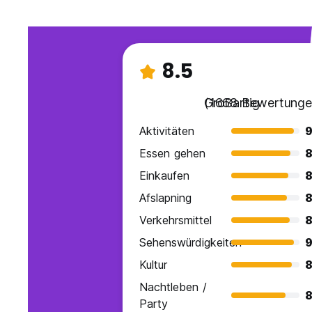
8.5
Großartig
(1668 Bewertunge
Aktivitäten
9
Essen gehen
8
Einkaufen
8
Afslapning
8
Verkehrsmittel
8
Sehenswürdigkeiten
9
Kultur
8
Nachtleben /
8
Party