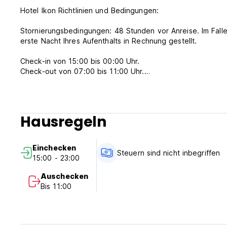
Hotel Ikon Richtlinien und Bedingungen:
Stornierungsbedingungen: 48 Stunden vor Anreise. Im Falle
erste Nacht Ihres Aufenthalts in Rechnung gestellt.
Check-in von 15:00 bis 00:00 Uhr.
Check-out von 07:00 bis 11:00 Uhr.
Bezahlung bei Anreise per Bargeld, Kreditkarte, Debitkarte
Steuern inbegriffen.
Frühstück nicht inbegriffen.
Hausregeln
Allgemein:
Rezeption: von 07:00 bis 23:00 Uhr. Check-in außerhalb de
Einchecken
Keine Ausgangssperre.
Steuern sind nicht inbegriffen
15:00 - 23:00
(Auto-translated from original language)
Auschecken
Bis 11:00