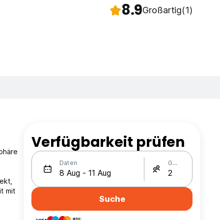
8.9
Großartig
(1)
Verfügbarkeit prüfen
sphäre
Daten
Gäste
ekt,
t mit
Suche