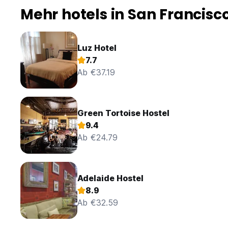
Mehr hotels in San Francisc
Luz Hotel
7.7
Ab €37.19
Green Tortoise Hostel
9.4
Ab €24.79
Adelaide Hostel
8.9
Ab €32.59