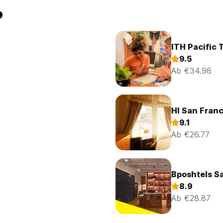
o
ITH Pacific 
9.5
Ab €34.98
HI San Fran
9.1
Ab €26.77
Bposhtels S
8.9
Ab €28.87