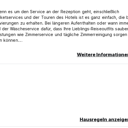
wenn es um den Service an der Rezeption geht, einschließlich
ketservices und der Touren des Hotels ist es ganz einfach, die 
ierungen zu erhalten. Bei längeren Aufenthalten oder wann imme
der Wäscheservice dafür, dass Ihre Lieblings-Reiseoutfits saube
eistungen wie Zimmerservice und tägliche Zimmerreinigung sorgen 
en können.
 Hotelbereich nicht gestattet. Für Gäste, die rauchen möchten, 
Weitere Informatione
nd dekoriert, dass sich die Gäste wie zu Hause fühlen. Genießen 
e Zimmer über eine Klimaanlage verfügen. Für ein bisschen Unter
nseher zur Verfügung. Machen Sie sich keine Sorgen, dass Sie du
 ein Kaffee- oder Teekocher und eine Minibar vorhanden sind.
otel finden Sie in einigen Gästebädern einen Haartrockner,
Hausregeln anzeige