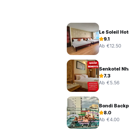
Le Soleil Hot
9.1
Ab €12.50
Senkotel Nh
7.3
Ab €5.56
Bondi Backp
8.0
Ab €4.00