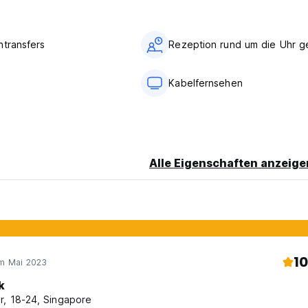
ornierbar
en wird Ihnen die erste Nacht Ihres Aufenthalts in Rechnung geste
in
ntransfers
Rezeption rund um die Uhr g
Kabelfernsehen
n ausgewiesener Bereich vorhanden
Alle Eigenschaften anzeige
ted from original language)
10
im Mai 2023
k
r, 18-24, Singapore