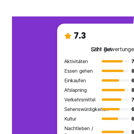
7.3
Sehr gut
(221 Bewertunge
Aktivitäten
7
Essen gehen
Einkaufen
6
Afslapning
Verkehrsmittel
7
Sehenswürdigkeiten
6
Kultur
6
Nachtleben /
8