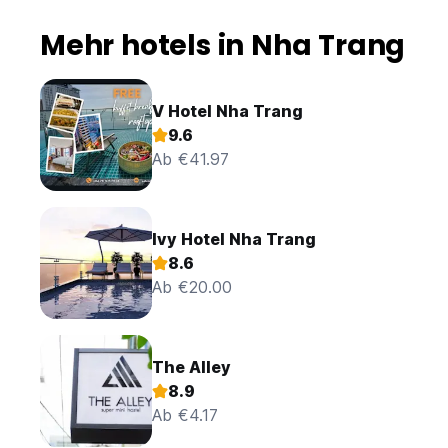
Mehr hotels in Nha Trang
V Hotel Nha Trang
9.6
Ab €41.97
Ivy Hotel Nha Trang
8.6
Ab €20.00
The Alley
8.9
Ab €4.17