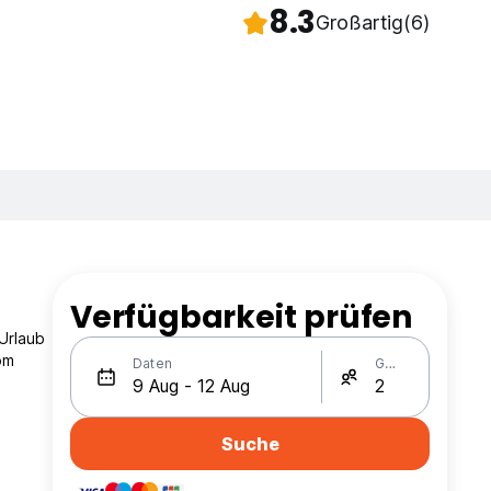
8.3
Großartig
(6)
Verfügbarkeit prüfen
Urlaub
om
Daten
Gäste
Suche