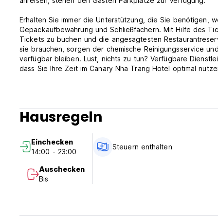
anreisen, stehen den Gästen Parkplätze zur Verfügung.
Erhalten Sie immer die Unterstützung, die Sie benötigen, 
Gepäckaufbewahrung und Schließfächern. Mit Hilfe des Tic
Tickets zu buchen und die angesagtesten Restaurantreserv
sie brauchen, sorgen der chemische Reinigungsservice und 
verfügbar bleiben. Lust, nichts zu tun? Verfügbare Dienstl
dass Sie Ihre Zeit im Canary Nha Trang Hotel optimal nutz
Aus gesundheitlichen Gründen ist das Rauchen im gesamten
die ausgewiesenen Raucherbereiche zur Verfügung.
Hausregeln
Alle Zimmer im Canary Nha Trang Hotel sind so gestaltet u
Ihren Aufenthalt im Hotel noch mehr, da einige ausgewählt
steht den Gästen in einigen ausgewählten Zimmern ein Fer
Einchecken
sein könnten, da in einigen Gästezimmern Wasserflaschen,
Steuern enthalten
14:00 - 23:00
Toilettenartikel sind genauso wichtig wie andere, und im H
Auschecken
Toilettenartikel, Bademäntel und Handtücher.
Bis
Immobilienrichtlinien:
1. Check-in-Zeit: 14:00 bis 23:00 Uhr
2. Check-out-Zeit: 06:00 bis 12:00 Uhr