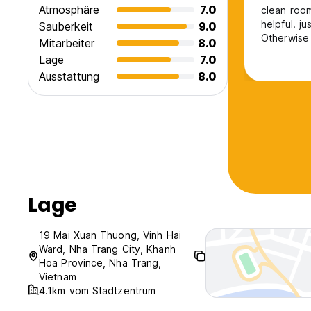
Atmosphäre
7.0
clean room
helpful. j
Sauberkeit
9.0
Otherwise
Mitarbeiter
8.0
Lage
7.0
Ausstattung
8.0
Lage
19 Mai Xuan Thuong, Vinh Hai
Ward, Nha Trang City, Khanh
Hoa Province, Nha Trang,
Vietnam
4.1km vom Stadtzentrum