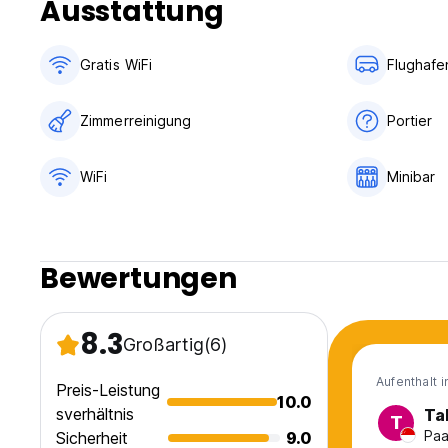
Ausstattung
3. Stornierungsbedingungen: 2 Tage im Voraus kostenlos st
- Im Falle einer verspäteten Stornierung oder Nichterschein
4. Zahlung: Barzahlung oder Banküberweisung beim Check-
Gratis WiFi
Flughafe
5. Steuern: inklusive
6. Frühstück: nicht inbegriffen
7. Keine Ausgangssperre
Zimmerreinigung
Portier
8. Rauchen ist in den Zimmern verboten, es ist jedoch ei
9. Kinder- und Zustellbett:
(1) Kinder jeden Alters sind willkommen
WiFi
Minibar
(2) Kinderbett auf Anfrage (0 - 2 Jahre): kostenlos
(3) In dieser Unterkunft sind keine Zustellbetten verfügbar
(4) Alle Babybetten unterliegen der Verfügbarkeit
10. Haustiere sind nicht erlaubt
Bewertungen
11. Öffnungszeiten der Rezeption: 24 Stunden (Auto-transla
8.3
Großartig
(6)
Aufenthalt 
Preis-Leistung
10.0
sverhältnis
Ta
T
Paa
Sicherheit
9.0