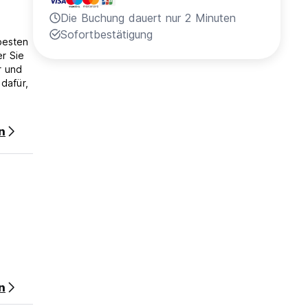
Die Buchung dauert nur 2 Minuten
Sofortbestätigung
besten
r Sie
r und
dafür,
stehen
n
Sie
haltung
rstig
n