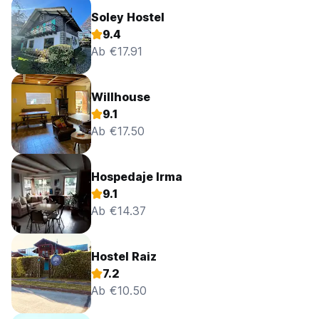
Soley Hostel
9.4
Ab €17.91
Willhouse
9.1
Ab €17.50
Hospedaje Irma
9.1
Ab €14.37
Hostel Raiz
7.2
Ab €10.50