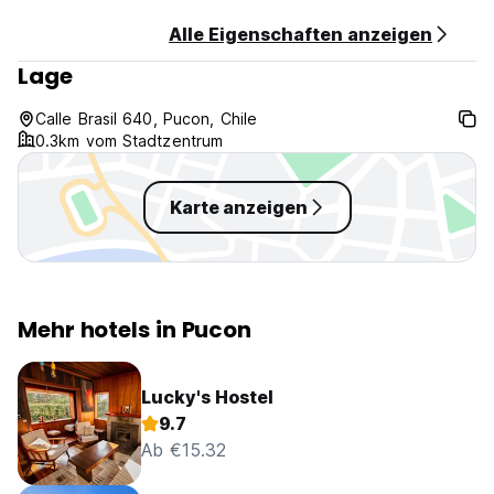
zum angegebenen Wert hinzugefügt.)
Frühstück inkludiert
Alle Eigenschaften anzeigen
Lage
Allgemein:
24-Stunden-Rezeption.
Keine Ausgangssperre
Calle Brasil 640, Pucon, Chile
Keine Haustiere erlaubt
0.3km vom Stadtzentrum
Rauchen nicht erlaubt (Auto-translated from original
language)
Karte anzeigen
Mehr hotels in Pucon
Lucky's Hostel
9.7
Ab €15.32