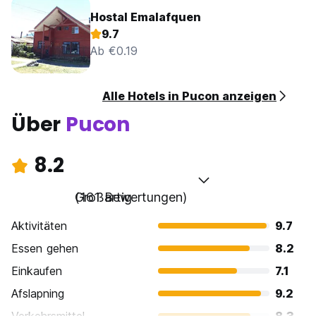
Hostal Emalafquen
9.7
Ab €0.19
Alle Hotels in Pucon anzeigen
Über
Pucon
8.2
Großartig
(161 Bewertungen)
Aktivitäten
9.7
Essen gehen
8.2
Einkaufen
7.1
Afslapning
9.2