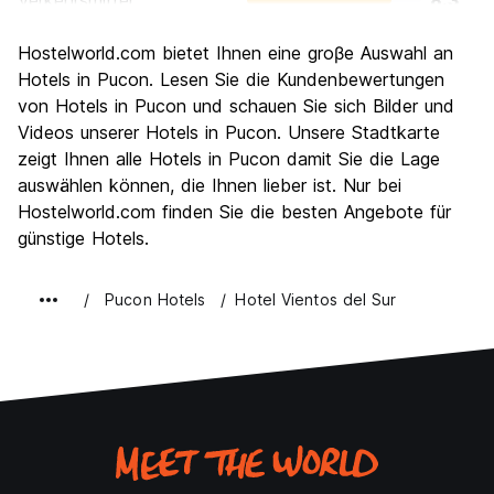
Verkehrsmittel
8.3
Sehenswürdigkeiten
8.6
Hostelworld.com bietet Ihnen eine groβe Auswahl an
Kultur
7.3
Hotels in Pucon. Lesen Sie die Kundenbewertungen
Nachtleben / Party
von Hotels in Pucon und schauen Sie sich Bilder und
7.3
Videos unserer Hotels in Pucon. Unsere Stadtkarte
Preis-Leistungsverhältnis
8.0
zeigt Ihnen alle Hotels in Pucon damit Sie die Lage
auswählen können, die Ihnen lieber ist. Nur bei
Hostelworld.com finden Sie die besten Angebote für
günstige Hotels.
Pucon Hotels
Hotel Vientos del Sur