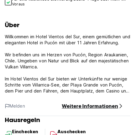
Voraus
Über
Willkommen im Hotel Vientos del Sur, einem gemütlichen und
eleganten Hotel in Pucón mit über 11 Jahren Erfahrung.
Wir befinden uns im Herzen von Pucón, Region Araukanien,
Chile. Umgeben von Natur und Blick auf den majestätischen
Vulkan Villarrica.
Im Hotel Vientos del Sur bieten wir Unterkünfte nur wenige
Schritte vom Villarrica-See, der Playa Grande von Pucón,
dem Pier und den Fähren, dem Hauptplatz, dem Casino und
den besten Restaurants der Stadt entfernt. Unsere Lage ist
strategisch günstig und ideal, wenn Sie touristische
Weitere Informationen
Melden
Aktivitäten unternehmen, einen Tag in den heißen Quellen
genießen oder die beliebtesten Orte unserer Stadt
Hausregeln
besuchen möchten.
Einchecken
Auschecken
Kommen Sie und besuchen Sie Pucón mit all seinen