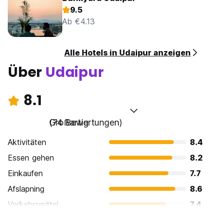
9.5
Ab €4.13
Alle Hotels in Udaipur anzeigen
Über
Udaipur
8.1
Großartig
(74 Bewertungen)
Aktivitäten
8.4
Essen gehen
8.2
Einkaufen
7.7
Afslapning
8.6
Verkehrsmittel
7.4