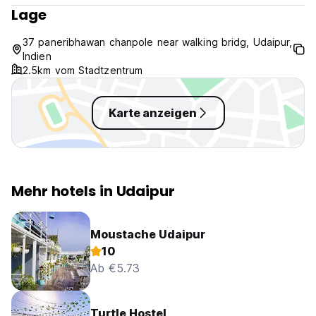
Lage
37 paneribhawan chanpole near walking bridg, Udaipur,
Indien
2.5km vom Stadtzentrum
Karte anzeigen
Mehr hotels in Udaipur
Moustache Udaipur
10
Ab €5.73
Turtle Hostel