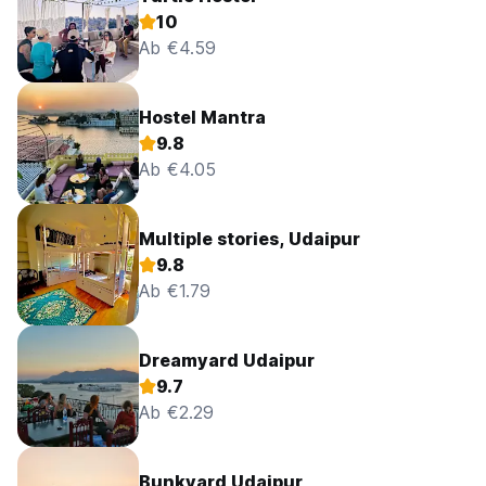
10
Ab €4.59
Hostel Mantra
9.8
Ab €4.05
Multiple stories, Udaipur
9.8
Ab €1.79
Dreamyard Udaipur
9.7
Ab €2.29
Bunkyard Udaipur