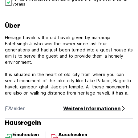
Voraus
Über
Heriage haveli is the old haveli given by maharaja
Fatehsingh Ji who was the owner since last four
generations and had just been turned into a guest house its
aim is to serve the guest and to provide them a homely
environment.
It is situated in the heart of old city from where you can
see al monument of the lake city like Lake Palace, Bagor ki
haveli, gangour ghat, Jagdish temple. All these monuments
are also on walking distance from heritage haveli. it has a
nice roof top restaurant with half Udaipur view and Lake
view also, Music, delicious and hygienic food.
Weitere Informationen
Melden
Cancellation policy: 48h before arrival. In case of a late
Hausregeln
cancellation or No Show, you will be charged the first night
of your stay.
Einchecken
Auschecken
Check in from 12:00 to 23:00 .