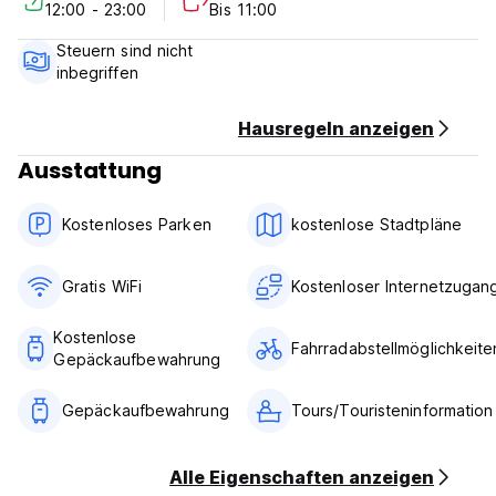
12:00 - 23:00
Bis 11:00
Check out from 08:00 to 11:00 .
Payment upon arrival by cash.
Steuern sind nicht
Taxes not included - 12%
inbegriffen
Breakfast not included.
No curfew.
Hausregeln anzeigen
Ausstattung
Kostenloses Parken
kostenlose Stadtpläne
Gratis WiFi
Kostenloser Internetzugan
Kostenlose
Fahrradabstellmöglichkeite
Gepäckaufbewahrung
Gepäckaufbewahrung
Tours/Touristeninformation
Alle Eigenschaften anzeigen