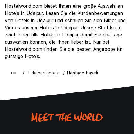
Sehenswürdigkeiten
8.7
Hostelworld.com bietet Ihnen eine groβe Auswahl an
Kultur
9.0
Hotels in Udaipur. Lesen Sie die Kundenbewertungen
Nachtleben / Party
von Hotels in Udaipur und schauen Sie sich Bilder und
5.9
Videos unserer Hotels in Udaipur. Unsere Stadtkarte
Preis-Leistungsverhältnis
8.4
zeigt Ihnen alle Hotels in Udaipur damit Sie die Lage
auswählen können, die Ihnen lieber ist. Nur bei
Hostelworld.com finden Sie die besten Angebote für
günstige Hotels.
Udaipur Hotels
Heritage haveli