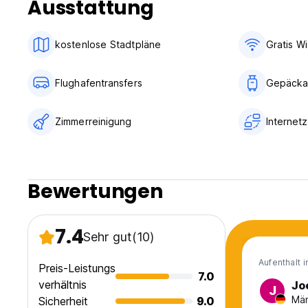
Ausstattung
kostenlose Stadtpläne
Gratis Wi
Flughafentransfers
Gepäcka
Zimmerreinigung
Internet
Bewertungen
7.4
Sehr gut
(10)
Aufenthalt 
Preis-Leistungs
7.0
verhältnis
Jo
J
Män
Sicherheit
9.0