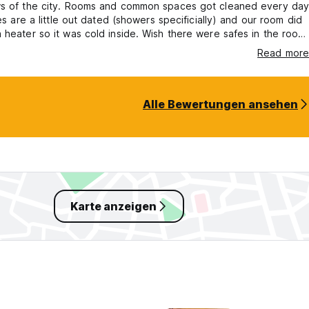
ws of the city. Rooms and common spaces got cleaned every day
ies are a little out dated (showers specificially) and our room did
 heater so it was cold inside. Wish there were safes in the room
les. Good location in between Plaza de Armas, San Blas, and the
Read more
man Ruins.
Alle Bewertungen ansehen
Karte anzeigen