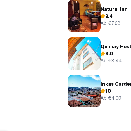
Natural Inn
9.4
Ab €7.68
Qolmay Host
8.0
Ab €8.44
Inkas Garde
10
Ab €4.00