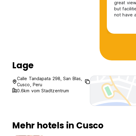
great vie
but facilit
not have a
for valuab
Sacsayhua
Lage
Calle Tandapata 298, San Blas,
Cusco, Peru
0.6km vom Stadtzentrum
Mehr hotels in Cusco