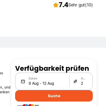
7.4
Sehr gut
(10)
Verfügbarkeit prüfen
es
Daten
Gäste
en, und
denken
Suche