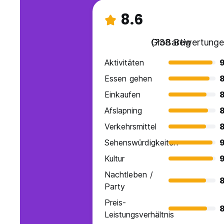
8.6
Großartig
(738 Bewertunge
Aktivitäten
9
Essen gehen
8
Einkaufen
8
Afslapning
8
Verkehrsmittel
8
Sehenswürdigkeiten
9
Kultur
9
Nachtleben /
8
Party
Preis-
8
Leistungsverhältnis