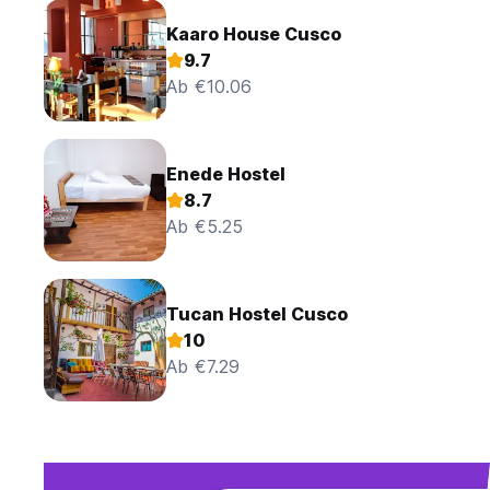
Kaaro House Cusco
9.7
Ab €10.06
Enede Hostel
8.7
Ab €5.25
Tucan Hostel Cusco
10
Ab €7.29