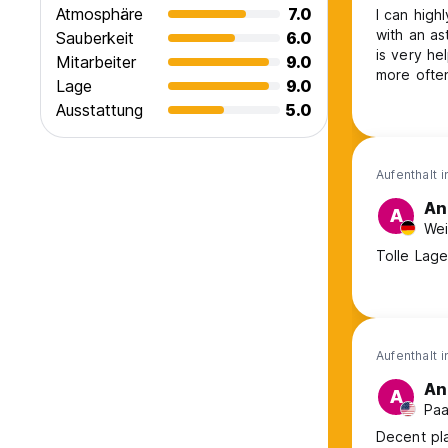
Atmosphäre
7.0
I can high
with an as
Sauberkeit
6.0
is very he
Mitarbeiter
9.0
more often
Lage
9.0
Ausstattung
5.0
Aufenthalt 
An
A
Wei
Tolle Lage
Aufenthalt 
An
A
Paa
Decent pla