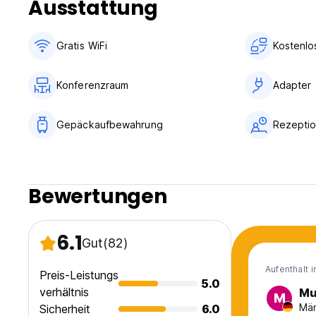
Ausstattung
Ein Kind unter 2 Jahren bleibt kostenlos bei der Verwendu
Ein älterer Kind oder Erwachsener wird in einem zusätzlic
Gratis WiFi
Kostenlo
Die maximale Anzahl von zusätzlichen Betten in einem Raum
WLAN ist in allen Bereichen erhältlich und kostenlos.
Kostenloser öffentlicher Parkplatz möglich. (Auto-translate
Konferenzraum
Adapter
Gepäckaufbewahrung
Rezeptio
Bewertungen
6.1
Gut
(82)
Aufenthalt 
Preis-Leistungs
5.0
verhältnis
Mu
M
Män
Sicherheit
6.0