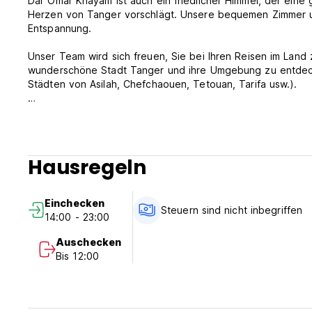
Dar Omar Khayam ist auch ein friedlicher Himmel, der eine
Herzen von Tanger vorschlägt. Unsere bequemen Zimmer u
Entspannung.
Unser Team wird sich freuen, Sie bei Ihren Reisen im Land 
wunderschöne Stadt Tanger und ihre Umgebung zu entdecke
Städten von Asilah, Chefchaouen, Tetouan, Tarifa usw.).
Bitte beachten Sie:
Stornierungsrichtlinie: 72h vor der Ankunft. Im Falle einer
Ihres Aufenthalts berechnet.
Hausregeln
Machen Sie sich von 14:00 bis 23:00 Uhr ein.
Schauen Sie sich von 07:00 bis 12:00 Uhr an.
Einchecken
Steuern sind nicht inbegriffen
14:00 - 23:00
Zahlung bei Ankunft durch Kreditkarten, Debitkarten.
Tourismussteuergebühr nicht enthalten: 1.50 €
Auschecken
Frühstück inkludiert.
Bis 12:00
Keine Ausgangssperre.
Wir akzeptieren Kunden nicht jünger als jahrelang.
Kinderfreundlich.
Nichtraucher.