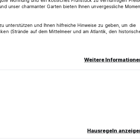
 gute Wohnung und ein köstliches Frühstück zu vernünftigen Preis
nd unser charmanter Garten bieten Ihnen unvergessliche Momen
zu unterstützen und Ihnen hilfreiche Hinweise zu geben, um die
n (Strände auf dem Mittelmeer und am Atlantik, den historisch
Weitere Informatione
 verspäteten Stornierung oder keine Show wird Ihnen in der ersten
Hausregeln anzeige