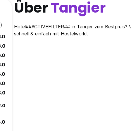
Über
Tangier
)
Hotel##ACTIVEFILTER## in Tangier zum Bestpreis? Ve
schnell & einfach mit Hostelworld.
6.0
8.0
6.0
6.0
6.0
6.0
8.0
2.0
4.0