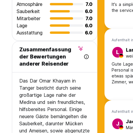
Atmosphäre
7.0
It's a sim
the servic
Sauberkeit
6.0
Mitarbeiter
7.0
Lage
6.0
Ausstattung
6.0
Aufenthalt 
Zusammenfassung
La
L
wei
der Bewertungen
anderer Reisender
Gute Lage
Personal i
etwas spär
Das Dar Omar Khayam in
Zimmer, we
Tanger besticht durch seine
großartige Lage nahe der
Medina und sein freundliches,
hilfsbereites Personal. Einige
Aufenthalt 
neuere Gäste bemängelten die
Ja
Sauberkeit, darunter Mücken
J
Män
und Ameisen, sowie abgenutzte