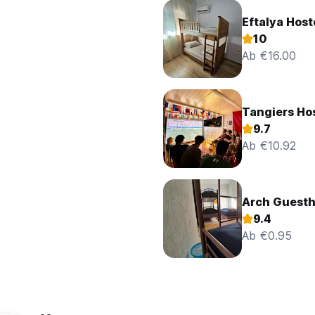
Eftalya Host
10
Ab €16.00
Tangiers Ho
9.7
Ab €10.92
Arch Guesth
9.4
Ab €0.95