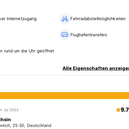
ng vorhandener Betten.
hen Bett in Höhe von 20 EUR pro Person und Nacht belastet.
ser Internetzugang
Fahrradabstellmöglichkeiten
 beträgt 1.
d from original language)
Flughafentransfers
n rund um die Uhr geöffnet
Alle Eigenschaften anzeige
9.7
im Jul 2023
hsin
nlich, 25-30, Deutschland