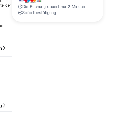
en im
te der
Die Buchung dauert nur 2 Minuten
Sofortbestätigung
en
n
 Nacht
n