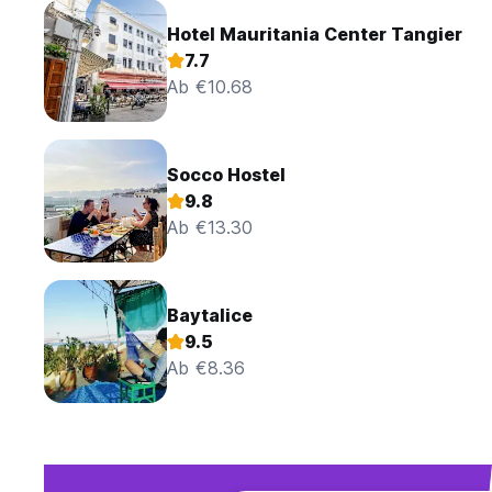
Hotel Mauritania Center Tangier
7.7
Ab €10.68
Socco Hostel
9.8
Ab €13.30
Baytalice
9.5
Ab €8.36