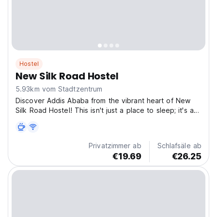
Hostel
New Silk Road Hostel
5.93km vom Stadtzentrum
Discover Addis Ababa from the vibrant heart of New
Silk Road Hostel! This isn't just a place to sleep; it's a
launchpad for your Ethiopian adventure. Imagine
stepping into a cozy and welcoming space, perfect for
connecting with fellow travelers. While our...
Privatzimmer ab
Schlafsäle ab
€19.69
€26.25