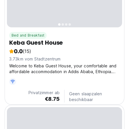
Bed and Breakfast
Keba Guest House
0.0
(15)
3.73km vom Stadtzentrum
Welcome to Keba Guest House, your comfortable and
affordable accommodation in Addis Ababa, Ethiopia.
Located in a convenient area near Bole International
Airport, we provide clean rooms, warm Ethiopian
hospitality, and excellent service for tourists,
Privatzimmer ab
Geen slaapzalen
business...
€8.75
beschikbaar