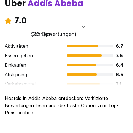
Über
Addis Abeba
7.0
Sehr gut
(26 Bewertungen)
Aktivitäten
6.7
Essen gehen
7.5
Einkaufen
6.4
Afslapning
6.5
Verkehrsmittel
7.1
Sehenswürdigkeiten
7.0
Hostels in Addis Abeba entdecken: Verifizierte
Kultur
8.0
Bewertungen lesen und die beste Option zum Top-
Nachtleben / Party
Preis buchen.
6.4
Preis-Leistungsverhältnis
7.6