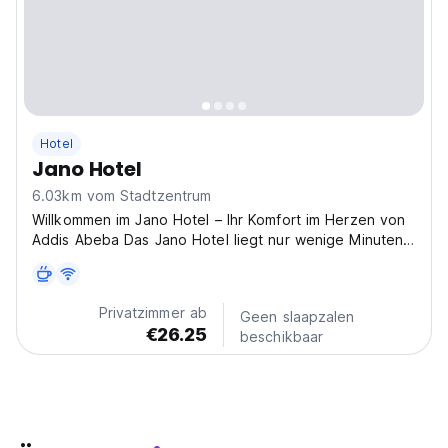
Hotel
Jano Hotel
6.03km vom Stadtzentrum
Willkommen im Jano Hotel – Ihr Komfort im Herzen von
Addis Abeba Das Jano Hotel liegt nur wenige Minuten
vom internationalen Flughafen Bole entfernt und bietet
die perfekte Mischung aus moderner Eleganz und
herzlicher äthiopischer Gastfreundschaft. Unsere...
Privatzimmer ab
Geen slaapzalen
€26.25
beschikbaar